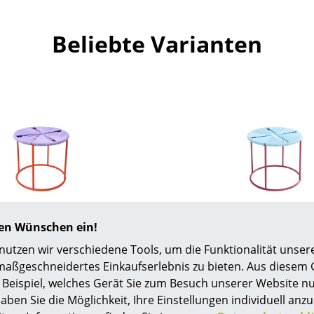
Farbwelten
Das Original
Beliebte Varianten
Geschenkideen
ervice
ontakt
ezahlung
ersand
AQ
ückgabe & Umtausch
sere Vorteile auf einen Blick
Acapulco Design
Acapulco Desig
hren Wünschen ein!
GB
 Beistelltisch Outdoor,
Acapulco Beistelltisch
tzen wir verschiedene Tools, um die Funktionalität unsere
anda - Orange / lila
Mex blau / grana
atenschutz
maßgeschneidertes Einkaufserlebnis zu bieten. Aus diesem
279,00 €
295,00 €
Beispiel, welches Gerät Sie zum Besuch unserer Website nu
eferbar, Lieferzeit 1-2 Werktage
1 x sofort lieferbar, Lieferzei
Projektplanung
aben Sie die Möglichkeit, Ihre Einstellungen individuell anzu
eferland Deutschland)
(Lieferland Deutschl