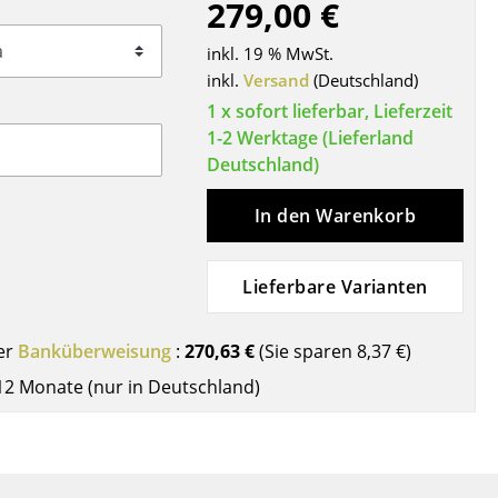
279,00 €
Decken
Kissen
inkl. 19 % MwSt.
Teppiche
inkl.
Versand
(Deutschland)
Vorhänge
1 x sofort lieferbar, Lieferzeit
1-2 Werktage (Lieferland
... alle Accessoires
Deutschland)
In den Warenkorb
Lieferbare Varianten
er
Banküberweisung
:
270,63 €
(Sie sparen
8,37 €
)
Büro
12 Monate (nur in Deutschland)
Arbeitsplatz
Management Büro
Konferenzraum