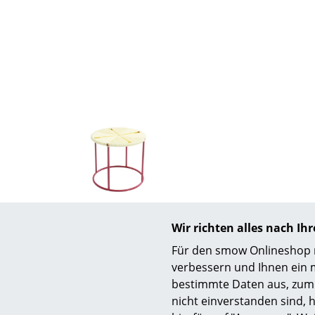
S
K
B
V
F
R
Un
Acapulco Design
Wir richten alles nach I
A
Acapulco Beistelltisch Outdoor,
Acapulco
Für den smow Onlineshop nu
Eggshell / granatrot
Jacar
D
verbessern und Ihnen ein 
295,00 €
bestimmte Daten aus, zum 
Mehr als 3 x sofort lieferbar, Lieferzeit 1-2
1 x sofort li
nicht einverstanden sind, h
Werktage (Lieferland Deutschland)
(Li