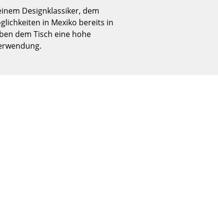
Empfang
seinem Designklassiker, dem
Cafeteria
glichkeiten in Mexiko bereits in
Branchenlösungen
geben dem Tisch eine hohe
Verwendung.
Sicheres Arbeiten
Das Original