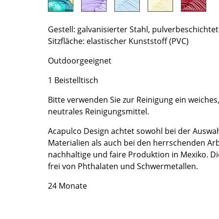
Richard Lampert
Ludwig Mies van der Rohe
Thonet
Marcel Breuer
Gestell: galvanisierter Stahl, pulverbeschichtet
USM Haller
Philippe Starck
Sitzfläche: elastischer Kunststoff (PVC)
Vitra
Verner Panton
... alle Hersteller A-Z
... alle Designer A-Z
Outdoorgeeignet
1 Beistelltisch
Neu bei smow
Inspiration
Bitte verwenden Sie zur Reinigung ein weiches
Special Editions
neutrales Reinigungsmittel.
Designklassiker
Acapulco Design achtet sowohl bei der Auswa
Frauen im Design
Materialien als auch bei den herrschenden Ar
Bauhaus Design
nachhaltige und faire Produktion in Mexiko. D
Midcentury Design
frei von Phthalaten und Schwermetallen.
Skandinavisches De
24 Monate
Italienisches Design
Nachhaltiges Desig
Natürliche Material