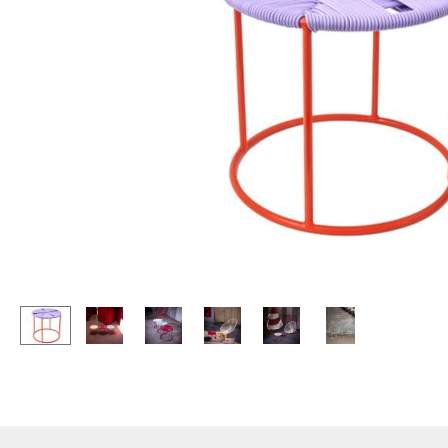
Stehpulte
Hocker
Kindertische
Bänke & Liegen
Gartentische
Sitzsäcke
Servierwagen
Gartenstühle
Einzelteile
Kinderstühle
... alle Tische
Schaukelstühle
Bürodrehstühle
Konferenzstühle
Bürosessel
Einzelteile
... alle Sitzmöbel