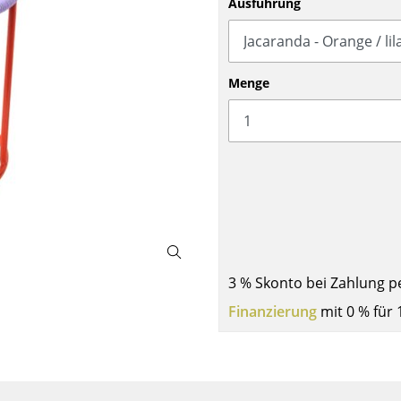
Ausführung
Barmöbel
Outdoor-Leuchten
Garderoben
Akkuleuchten
Kleinaufbewahrung
... alle Leuchten
Menge
Einzelteile
... alle Aufbewahrungsmöbel
USM Haller Konfigurator
3 % Skonto bei Zahlung p
Zuhause
Finanzierung
mit 0 % für 
Wohnzimmer
Esszimmer
Schlafzimmer