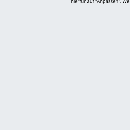
hierfür auf "Anpassen". We
Diese 
Acapulco Design
Acapulco Chair Classic
Acap