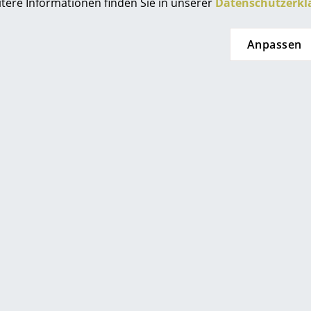
itere Informationen finden Sie in unserer
Datenschutzerkl
Einrichtungsberatung
Referenzen
Anpassen
Alle anzeigen
smow Kompass
Artikel könnten Ihnen auch g
Acapulco Design
Acapulco Desig
ulco Chair Oaxaca
Acapulco Chair P