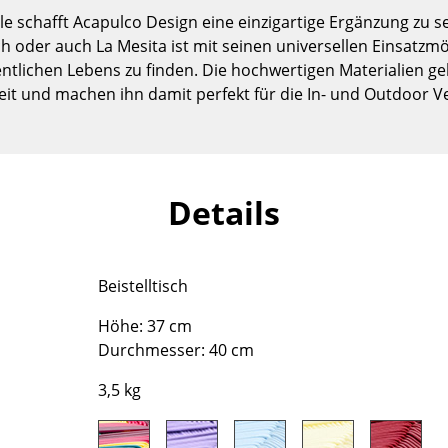
Kinderzimmer
e schafft Acapulco Design eine einzigartige Ergänzung zu 
Arbeitszimmer
ch oder auch La Mesita ist mit seinen universellen Einsatzmö
Diele
entlichen Lebens zu finden. Die hochwertigen Materialien 
eit und machen ihn damit perfekt für die In- und Outdoor 
Badezimmer
Stauraum
Balkon & Garten
Hersteller
Designer
Details
Artemide
Alvar Aalto
Cassina
Arne Jacobsen
Beistelltisch
Fritz Hansen
Charles & Ray Eames
HAY
Eero Saarinen
Höhe: 37 cm
Knoll International
Egon Eiermann
Durchmesser: 40 cm
Louis Poulsen
Eileen Gray
3,5 kg
Muuto
Jean Prouvé
Nils Holger Moormann
Le Corbusier