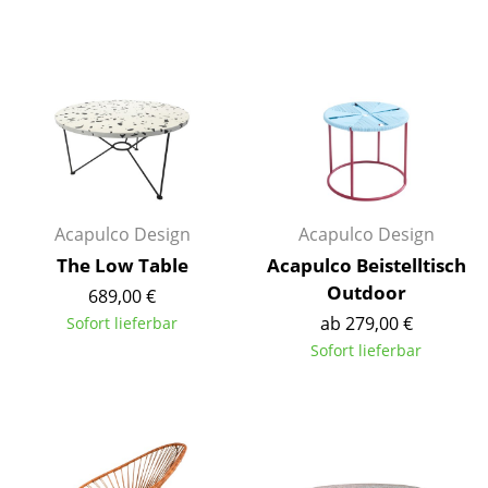
Kleinaufbewahrung
Einzelteile
... alle Aufbewahrungsmöbel
Licht
Hängeleuchten & Deckenleuchten
Acapulco Design
Acapulco Design
Tischleuchten
The Low Table
Acapulco Beistelltisch
Schreibtischleuchten
Outdoor
689,00 €
ab 279,00 €
Sofort lieferbar
Stehleuchten & Leseleuchten
Sofort lieferbar
Bodenleuchten
Wandleuchten
Outdoor-Leuchten