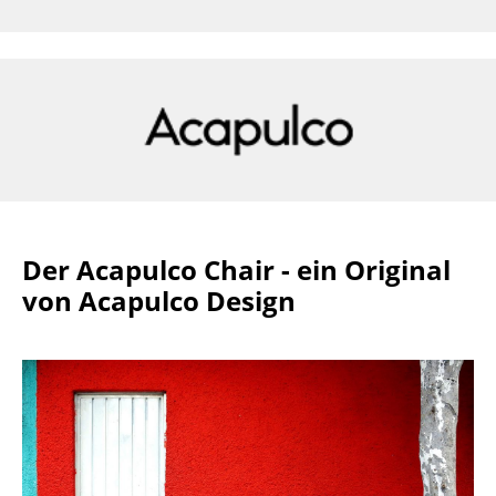
Räume
Zuhause
Wohnzimmer
Esszimmer
Schlafzimmer
Kinderzimmer
Der Acapulco Chair - ein Original
von Acapulco Design
Arbeitszimmer
Diele
Badezimmer
Stauraum
Balkon & Garten