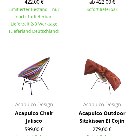
422,00 €
ab 422,00 €
Tische
Limitierter Bestand – nur
Sofort lieferbar
noch 1 x lieferbar,
Esstische
Lieferzeit 2-3 Werktage
(Lieferland Deutschland)
Beistelltische
Couchtische
Schreibtische
Sekretäre & PC-Tische
Konferenztische
Stehtische & Stehpulte
Acapulco Design
Acapulco Design
Kindertische
Acapulco Chair
Acapulco Outdoor
Gartentische
Jalisco
Sitzkissen El Cojín
599,00 €
279,00 €
Servierwagen