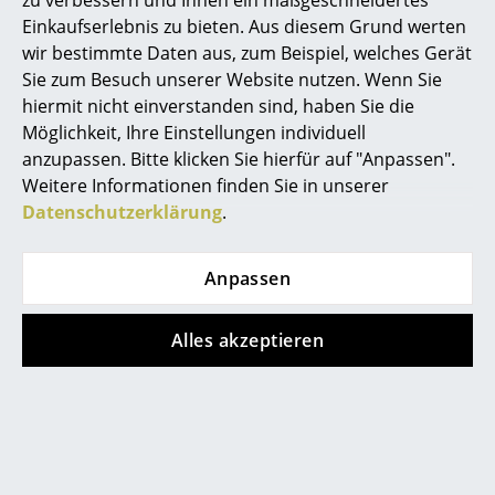
Einkaufserlebnis zu bieten. Aus diesem Grund werten
... alle Hersteller A-Z
wir bestimmte Daten aus, zum Beispiel, welches Gerät
Sie zum Besuch unserer Website nutzen. Wenn Sie
Designer
hiermit nicht einverstanden sind, haben Sie die
Möglichkeit, Ihre Einstellungen individuell
Alvar Aalto
anzupassen. Bitte klicken Sie hierfür auf "Anpassen".
Arne Jacobsen
Weitere Informationen finden Sie in unserer
Datenschutzerklärung
.
Charles & Ray Eames
Eero Saarinen
Anpassen
Praktischer Stuhl für indoor...
Egon Eiermann
Alles akzeptieren
Eileen Gray
Jean Prouvé
Le Corbusier
Ludwig Mies van der Rohe