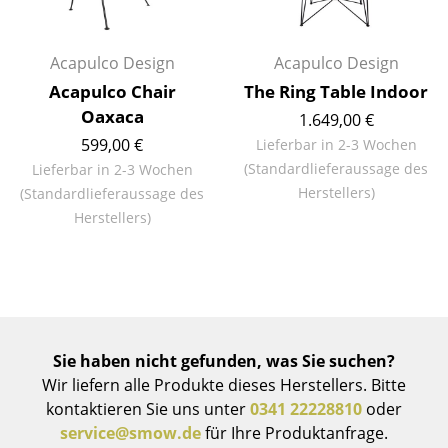
Spiegel
Acapulco Design
Acapulco Design
Figuren & Miniaturen
Acapulco Chair
The Ring Table Indoor
Vasen
Oaxaca
1.649,00 €
599,00 €
Lieferbar in 2-3 Wochen
Tabletts
(Standardlieferaussage des
Lieferbar in 2-3 Wochen
Büroutensilien
Herstellers)
(Standardlieferaussage des
Herstellers)
Aufbewahrungsboxen
Decken
Kissen
Teppiche
Sie haben nicht gefunden, was Sie suchen?
Wir liefern alle Produkte dieses Herstellers. Bitte
Vorhänge
kontaktieren Sie uns unter
0341 22228810
oder
... alle Accessoires
service@smow.de
für Ihre Produktanfrage.