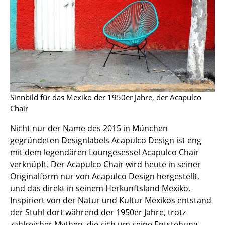
Büro
Arbeitsplatz
Management Büro
Konferenzraum
Empfang
Sinnbild für das Mexiko der 1950er Jahre, der Acapulco
Chair
Cafeteria
Nicht nur der Name des 2015 in München
Branchenlösungen
gegründeten Designlabels Acapulco Design ist eng
mit dem legendären Loungesessel Acapulco Chair
Sicheres Arbeiten
verknüpft. Der Acapulco Chair wird heute in seiner
Originalform nur von Acapulco Design hergestellt,
Hersteller & Designer
und das direkt in seinem Herkunftsland Mexiko.
Inspiriert von der Natur und Kultur Mexikos entstand
Hersteller
der Stuhl dort während der 1950er Jahre, trotz
zahlreicher Mythen, die sich um seine Entstehung