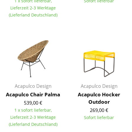
1 x sofort lieferbar,
Sofort lieferbar
Einzelteile
Lieferzeit 2-3 Werktage
(Lieferland Deutschland)
... alle Tische
Aufbewahren
Regale & Schränke
Bücherregale
Wandregale
Sideboards & Kommoden
Acapulco Design
Acapulco Design
TV Möbel
Acapulco Chair Palma
Acapulco Hocker
Outdoor
Beistell- & Rollcontainer
539,00 €
269,00 €
1 x sofort lieferbar,
Barmöbel
Lieferzeit 2-3 Werktage
Sofort lieferbar
(Lieferland Deutschland)
Garderoben