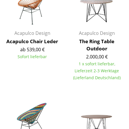
Akkuleuchten
... alle Leuchten
Betten
Acapulco Design
Acapulco Design
Acapulco Chair Leder
The Ring Table
Doppelbetten
Outdoor
ab 539,00 €
Einzelbetten
2.000,00 €
Sofort lieferbar
1 x sofort lieferbar,
Stapelbetten
Lieferzeit 2-3 Werktage
Kinderbetten
(Lieferland Deutschland)
Nachttische & Bettzubehör
... alle Betten
Accessoires
Uhren