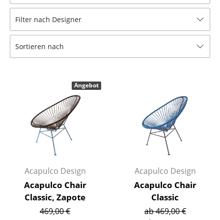
Hocker
Filter nach Designer
Bänke & Liegen
Sortieren nach
Sitzsäcke
Gartenstühle
Angebot
Kinderstühle
Schaukelstühle
Bürodrehstühle
Konferenzstühle
Bürosessel
Acapulco Design
Acapulco Design
Acapulco Chair
Acapulco Chair
Einzelteile
Classic, Zapote
Classic
... alle Sitzmöbel
469,00 €
ab 469,00 €