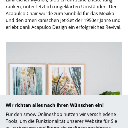
Artemide
ranken, unter letztlich ungeklärten Umständen. Der
Cassina
Acapulco Chair wurde zum Sinnbild für das Mexiko
und den amerikanischen Jet-Set der 1950er Jahre und
Fritz Hansen
erlebt dank Acapulco Design ein erfolgreiches Revival.
HAY
Knoll International
Louis Poulsen
Muuto
Nils Holger Moormann
Richard Lampert
Thonet
Wir richten alles nach Ihren Wünschen ein!
Für den smow Onlineshop nutzen wir verschiedene
USM Haller
Tools, um die Funktionalität unserer Website für Sie
Vitra
zu verbessern und Ihnen ein maßgeschneidertes