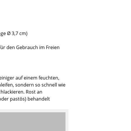
ge Ø 3,7 cm)
Unternehmen
ür den Gebrauch im Freien
Über uns
smow vor Ort
Katalog
Jobs bei smow
einiger auf einem feuchten,
Arbeiten bei smow
leifen, sondern so schnell wie
Newsletter
hlackieren. Rost an
Journal
 oder pastös) behandelt
Presse
Impressum
Stores