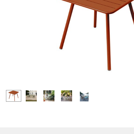
Stehpulte
Hocker
Kindertische
Bänke & Liegen
Gartentische
Sitzsäcke
Servierwagen
Gartenstühle
Einzelteile
Kinderstühle
... alle Tische
Schaukelstühle
Bürodrehstühle
Konferenzstühle
Bürosessel
Einzelteile
... alle Sitzmöbel