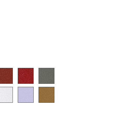
sign
n
ien