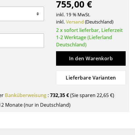
755,00 €
Decken
Kissen
inkl. 19 % MwSt.
Teppiche
inkl.
Versand
(Deutschland)
Vorhänge
2 x sofort lieferbar, Lieferzeit
1-2 Werktage (Lieferland
... alle Accessoires
Deutschland)
In den Warenkorb
Lieferbare Varianten
er
Banküberweisung
:
732,35 €
(Sie sparen
22,65 €
)
Büro
12 Monate (nur in Deutschland)
Arbeitsplatz
Management Büro
Konferenzraum