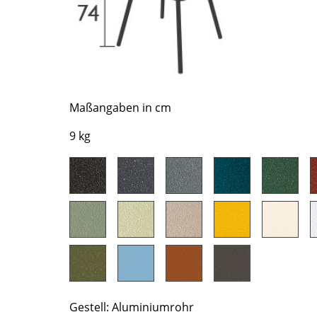
Richard Lampert
Ludwig Mies van der Rohe
Thonet
Marcel Breuer
USM Haller
Philippe Starck
Vitra
Verner Panton
... alle Hersteller A-Z
... alle Designer A-Z
Maßangaben in cm
Neu bei smow
9 kg
Inspiration
Special Editions
Designklassiker
Frauen im Design
Bauhaus Design
Midcentury Design
Skandinavisches De
Italienisches Design
Nachhaltiges Desig
Gestell: Aluminiumrohr
Natürliche Material