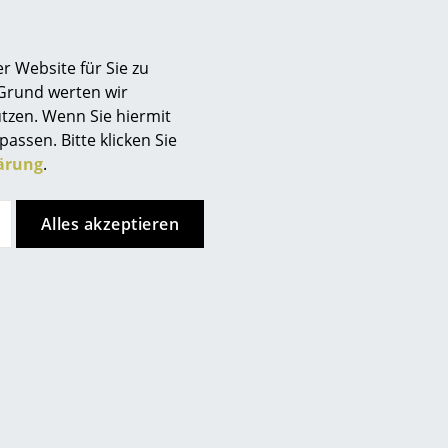
Berlin
Chemnitz
r Website für Sie zu
Düsseldorf
 Grund werten wir
Essen
tzen. Wenn Sie hiermit
Frankfurt
passen. Bitte klicken Sie
Freiburg
ärung
.
Hamburg
Hannover
Alles akzeptieren
Kempten
Köln
Konstanz
nkt, allerdings haben Sie sich
Leipzig
ren Seiten entschieden.
ken Sie bitte
hier
um Ihre
Mainz
München
Nürnberg
besonders bei der Konstruktion
Schwarzwald