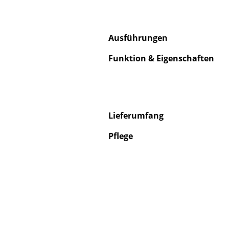
Ausführungen
Funktion & Eigenschaften
S
K
B
V
Lieferumfang
F
Pflege
R
Un
A
D