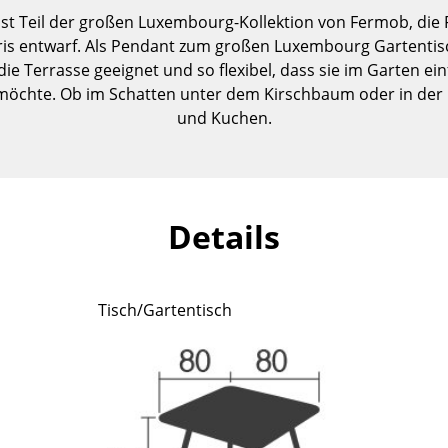
Kinderzimmer
t Teil der großen Luxembourg-Kollektion von Fermob, die Fr
Arbeitszimmer
is entwarf. Als Pendant zum großen Luxembourg Gartentisch
Diele
die Terrasse geeignet und so flexibel, dass sie im Garten ein
möchte. Ob im Schatten unter dem Kirschbaum oder in der
Badezimmer
und Kuchen.
Stauraum
Balkon & Garten
Hersteller
Designer
Details
Artemide
Alvar Aalto
Cassina
Arne Jacobsen
Fritz Hansen
Charles & Ray Eames
Tisch/Gartentisch
HAY
Eero Saarinen
Knoll International
Egon Eiermann
Louis Poulsen
Eileen Gray
Muuto
Jean Prouvé
Nils Holger Moormann
Le Corbusier