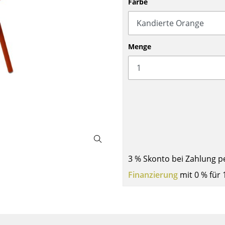
Farbe
Barmöbel
Outdoor-Leuchten
Garderoben
Akkuleuchten
Kleinaufbewahrung
... alle Leuchten
Menge
Einzelteile
... alle Aufbewahrungsmöbel
USM Haller Konfigurator
3 % Skonto bei Zahlung p
Zuhause
Finanzierung
mit 0 % für 
Wohnzimmer
Esszimmer
Schlafzimmer