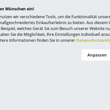
Einrichtungsberatung
hren Wünschen ein!
Referenzen
tzen wir verschiedene Tools, um die Funktionalität unsere
maßgeschneidertes Einkaufserlebnis zu bieten. Aus diesem
smow Kompass
Beispiel, welches Gerät Sie zum Besuch unserer Website nu
aben Sie die Möglichkeit, Ihre Einstellungen individuell anzu
itere Informationen finden Sie in unserer
Datenschutzerkl
Anpassen
Noch mehr Inspiration?
Hier ist ein interessantes YouTube-Video verli
gegen die Verwendung von YouTube auf unse
Wenn Sie das Video jetzt sehen möchten, klic
Einstellungen zu ändern.
Im Hinblick auf Nachhaltigkeit achtet Fermob 