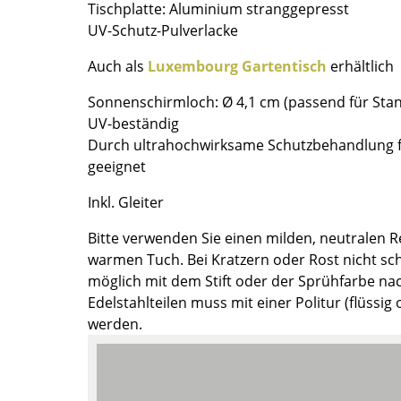
Tischplatte: Aluminium stranggepresst
Farbwelten
UV-Schutz-Pulverlacke
Das Original
Auch als
Luxembourg Gartentisch
erhältlich
Geschenkideen
Sonnenschirmloch: Ø 4,1 cm (passend für Stan
ervice
UV-beständig
Durch ultrahochwirksame Schutzbehandlung f
ontakt
geeignet
ezahlung
ersand
Inkl. Gleiter
AQ
Bitte verwenden Sie einen milden, neutralen R
ückgabe & Umtausch
warmen Tuch. Bei Kratzern oder Rost nicht sch
sere Vorteile auf einen Blick
möglich mit dem Stift oder der Sprühfarbe nac
GB
Edelstahlteilen muss mit einer Politur (flüssig
atenschutz
werden.
Projektplanung