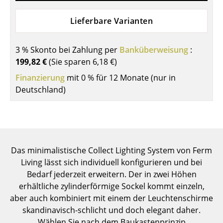
Einzelteile
Lieferbare Varianten
... alle Tische
3 % Skonto bei Zahlung per
Banküberweisung
:
Aufbewahren
199,82 €
(Sie sparen
6,18 €
)
Regale & Schränke
Finanzierung
mit 0 % für 12 Monate (nur in
Deutschland)
Bücherregale
Wandregale
Sideboards & Kommoden
Das minimalistische Collect Lighting System von Ferm
TV Möbel
Living lässt sich individuell konfigurieren und bei
Beistell- & Rollcontainer
Bedarf jederzeit erweitern. Der in zwei Höhen
erhältliche zylinderförmige Sockel kommt einzeln,
Barmöbel
aber auch kombiniert mit einem der Leuchtenschirme
skandinavisch-schlicht und doch elegant daher.
Garderoben
Wählen Sie nach dem Baukastenprinzip