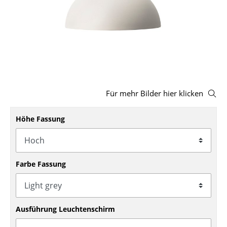
Hocker
Bänke & Liegen
Sitzsäcke
Gartenstühle
Für mehr Bilder hier klicken
Kinderstühle
Schaukelstühle
Höhe Fassung
Bürodrehstühle
Konferenzstühle
Farbe Fassung
Bürosessel
Einzelteile
Ausführung Leuchtenschirm
... alle Sitzmöbel