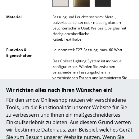
Spiegel
Material
Fassung und Leuchtenschirm: Metall,
Figuren & Miniaturen
pulverbeschichtet oder messingplattiert
Leuchtenschirm Opal: Weißes Opalglas mit
Vasen
Hochglanzoberfläche
Kabel: Textilkabel
Tabletts
Funktion &
Leuchtmittel: E27-Fassung, max. 60 Watt
Eigenschaften
Büroutensilien
Das Collect Lighting System ist individuell
konfigurierbar. Wählen Sie zwischen
Aufbewahrungsboxen
verschiedenen Fassungshöhen in
verschiedenen Farben und kombinieren Sie
Decken
diese bei Bedarf mit einer von diversen
Leuchtenschirmausführungen.
Wir richten alles nach Ihren Wünschen ein!
Kissen
Für den smow Onlineshop nutzen wir verschiedene
Die Collect Lighting Leuchtenschirme lassen
sich auch nachträglich unkompliziert
Tools, um die Funktionalität unserer Website für Sie
Teppiche
ergänzen oder austauschen und sind auf
zu verbessern und Ihnen ein maßgeschneidertes
Anfrage auch einzeln erhältlich.
Vorhänge
Einkaufserlebnis zu bieten. Aus diesem Grund werten
Montage
Bitte klicken Sie auf das Bild, um detaillierte
wir bestimmte Daten aus, zum Beispiel, welches Gerät
... alle Accessoires
Informationen zu erhalten (ca. 0,2 MB).
Sie zum Besuch unserer Website nutzen. Wenn Sie