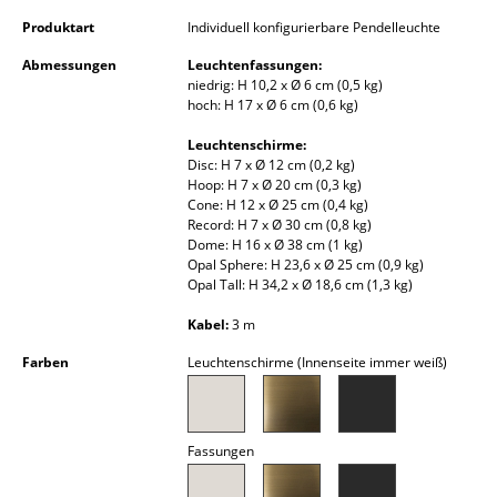
Akkuleuchten
Produktart
Individuell konfigurierbare Pendelleuchte
... alle Leuchten
Abmessungen
Leuchtenfassungen:
niedrig: H 10,2 x Ø 6 cm (0,5 kg)
hoch: H 17 x Ø 6 cm (0,6 kg)
Betten
Leuchtenschirme:
Doppelbetten
Disc: H 7 x Ø 12 cm (0,2 kg)
Hoop: H 7 x Ø 20 cm (0,3 kg)
Einzelbetten
Cone: H 12 x Ø 25 cm (0,4 kg)
Record: H 7 x Ø 30 cm (0,8 kg)
Dome: H 16 x Ø 38 cm (1 kg)
Stapelbetten
Opal Sphere: H 23,6 x Ø 25 cm (0,9 kg)
Opal Tall: H 34,2 x Ø 18,6 cm (1,3 kg)
Kinderbetten
Kabel:
3 m
Nachttische & Bettzubehör
Farben
Leuchtenschirme (Innenseite immer weiß)
... alle Betten
Accessoires
Fassungen
Uhren