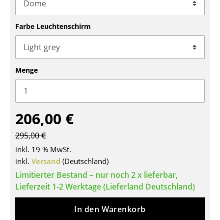
Tische
Farbe Leuchtenschirm
Esstische
Beistelltische
Menge
Couchtische
Schreibtische
Sekretäre & PC-Tische
206,00 €
Konferenztische
295,00 €
inkl. 19 % MwSt.
Stehtische & Stehpulte
inkl.
Versand
(Deutschland)
Kindertische
Limitierter Bestand – nur noch 2 x lieferbar,
Lieferzeit 1-2 Werktage (Lieferland Deutschland)
Gartentische
In den Warenkorb
Servierwagen