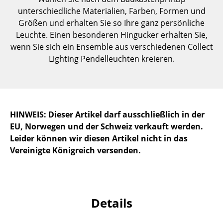
Kleinaufbewahrung
unterschiedliche Materialien, Farben, Formen und
Größen und erhalten Sie so Ihre ganz persönliche
Einzelteile
Leuchte. Einen besonderen Hingucker erhalten Sie,
wenn Sie sich ein Ensemble aus verschiedenen Collect
... alle Aufbewahrungsmöbel
Lighting Pendelleuchten kreieren.
Licht
Hängeleuchten & Deckenleuchten
Tischleuchten
HINWEIS: Dieser Artikel darf ausschließlich in der
EU, Norwegen und der Schweiz verkauft werden.
Schreibtischleuchten
Leider können wir diesen Artikel nicht in das
Vereinigte Königreich versenden.
Stehleuchten & Leseleuchten
Bodenleuchten
Wandleuchten
Details
Outdoor-Leuchten