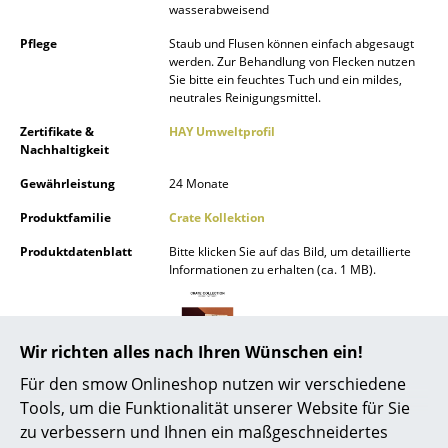
wasserabweisend
Akkuleuchten
Pflege
Staub und Flusen können einfach abgesaugt
... alle Leuchten
werden. Zur Behandlung von Flecken nutzen
Sie bitte ein feuchtes Tuch und ein mildes,
neutrales Reinigungsmittel.
Betten
Zertifikate &
HAY Umweltprofil
Doppelbetten
Nachhaltigkeit
Gewährleistung
24 Monate
Einzelbetten
Produktfamilie
Crate Kollektion
Stapelbetten
Produktdatenblatt
Bitte klicken Sie auf das Bild, um detaillierte
Kinderbetten
Informationen zu erhalten (ca. 1 MB).
Nachttische & Bettzubehör
... alle Betten
Wir richten alles nach Ihren Wünschen ein!
Für den smow Onlineshop nutzen wir verschiedene
Accessoires
Tools, um die Funktionalität unserer Website für Sie
zu verbessern und Ihnen ein maßgeschneidertes
Uhren