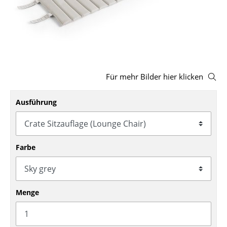
Hocker
Bänke & Liegen
Sitzsäcke
Gartenstühle
Für mehr Bilder hier klicken
Kinderstühle
Ausführung
Schaukelstühle
Bürodrehstühle
Farbe
Konferenzstühle
Bürosessel
Menge
Einzelteile
... alle Sitzmöbel