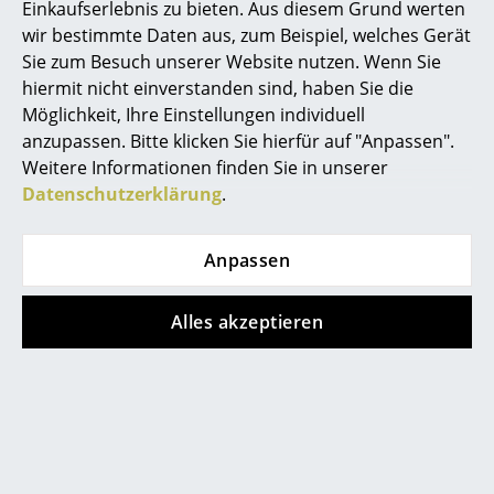
Einkaufserlebnis zu bieten. Aus diesem Grund werten
Spiegel
wir bestimmte Daten aus, zum Beispiel, welches Gerät
Beliebte Varianten
Sie zum Besuch unserer Website nutzen. Wenn Sie
Figuren & Miniaturen
hiermit nicht einverstanden sind, haben Sie die
Möglichkeit, Ihre Einstellungen individuell
Vasen
anzupassen. Bitte klicken Sie hierfür auf "Anpassen".
Tabletts
Weitere Informationen finden Sie in unserer
Datenschutzerklärung
.
Büroutensilien
Aufbewahrungsboxen
Anpassen
Decken
Hay
Hay
Alles akzeptieren
Kissen
Crate Sitzkissen,
Crate Sitzkissen,
Crate Sitzauflage
Crate Sitzkissen
Teppiche
(Lounge Chair),
(Dining Chair),
Vorhänge
Anthrazit
Anthrazit
99,00 €
69,00 €
... alle Accessoires
1 x sofort lieferbar,
3 x sofort lieferbar,