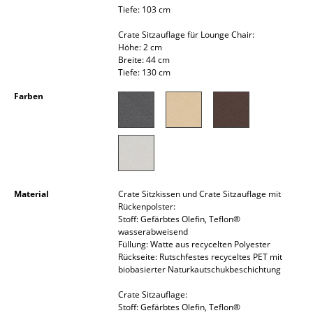
Tiefe: 103 cm
Kleinaufbewahrung
Crate Sitzauflage für Lounge Chair:
Einzelteile
Höhe: 2 cm
Breite: 44 cm
... alle Aufbewahrungsmöbel
Tiefe: 130 cm
Farben
Licht
Hängeleuchten & Deckenleuchten
Tischleuchten
Schreibtischleuchten
Material
Crate Sitzkissen und Crate Sitzauflage mit
Rückenpolster:
Stehleuchten & Leseleuchten
Stoff: Gefärbtes Olefin, Teflon®
wasserabweisend
Bodenleuchten
Füllung: Watte aus recycelten Polyester
Rückseite: Rutschfestes recyceltes PET mit
Wandleuchten
biobasierter Naturkautschukbeschichtung
Crate Sitzauflage:
Outdoor-Leuchten
Stoff: Gefärbtes Olefin, Teflon®