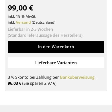
99,00 €
Tische
inkl. 19 % MwSt.
Esstische
inkl.
Versand
(Deutschland)
Beistelltische
Lieferbar in 2-3 Wochen
(Standardlieferaussage des Herstellers)
Couchtische
Schreibtische
In den Warenkorb
Sekretäre & PC-Tische
Lieferbare Varianten
Konferenztische
Stehtische & Stehpulte
3 % Skonto bei Zahlung per
Banküberweisung
:
96,03 €
(Sie sparen
2,97 €
)
Kindertische
Gartentische
Servierwagen