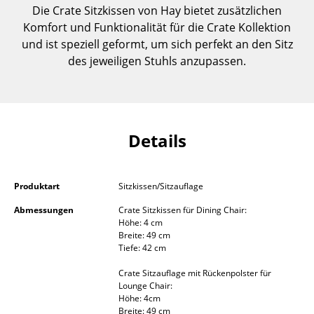
Die Crate Sitzkissen von Hay bietet zusätzlichen
Einzelteile
Komfort und Funktionalität für die Crate Kollektion
... alle Tische
und ist speziell geformt, um sich perfekt an den Sitz
des jeweiligen Stuhls anzupassen.
Aufbewahren
Regale & Schränke
Bücherregale
Details
Wandregale
Sideboards & Kommoden
Produktart
Sitzkissen/Sitzauflage
Abmessungen
Crate Sitzkissen für Dining Chair:
TV Möbel
Höhe: 4 cm
Breite: 49 cm
Beistell- & Rollcontainer
Tiefe: 42 cm
Barmöbel
Crate Sitzauflage mit Rückenpolster für
Lounge Chair:
Garderoben
Höhe: 4cm
Breite: 49 cm