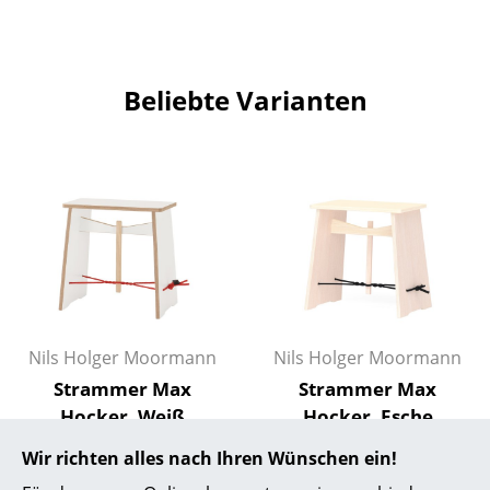
Räume
Zuhause
Beliebte Varianten
Wohnzimmer
Esszimmer
Schlafzimmer
Kinderzimmer
Arbeitszimmer
Diele
Nils Holger Moormann
Nils Holger Moormann
Badezimmer
Strammer Max
Strammer Max
Hocker, Weiß
Hocker, Esche
Stauraum
unbehandelt
260,00 €
Wir richten alles nach Ihren Wünschen ein!
362,00 €
Balkon & Garten
1 x sofort lieferbar,