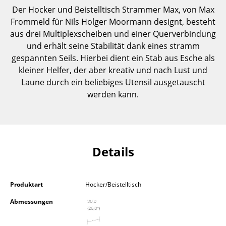
Der Hocker und Beistelltisch Strammer Max, von Max
Einzelteile
Frommeld für Nils Holger Moormann designt, besteht
... alle Tische
aus drei Multiplexscheiben und einer Querverbindung
und erhält seine Stabilität dank eines stramm
Aufbewahren
gespannten Seils. Hierbei dient ein Stab aus Esche als
kleiner Helfer, der aber kreativ und nach Lust und
Regale & Schränke
Laune durch ein beliebiges Utensil ausgetauscht
Bücherregale
werden kann.
Wandregale
Sideboards & Kommoden
Details
TV Möbel
Beistell- & Rollcontainer
Produktart
Hocker/Beistelltisch
Barmöbel
Abmessungen
Garderoben