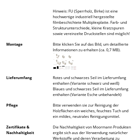
Akkuleuchten
Hinweis: FU (Sperrholz, Birke) ist eine
hochwertige industriell hergestellte
... alle Leuchten
filmbeschichtete Multiplexplatte. Farb- und
Strukturunterschiede, kleine Kratzspuren
Betten
sowie vereinzelte Druckstellen sind möglich!
Montage
Bitte klicken Sie auf das Bild, um detaillierte
Doppelbetten
Informationen zu erhalten (ca. 0,7 MB).
Einzelbetten
Stapelbetten
Lieferumfang
Rotes und schwarzes Seil im Lieferumfang
Kinderbetten
enthalten (Variante schwarz und weiß)
Blaues und schwarzes Seil im Lieferumfang
enthalten (Variante Esche unbehandelt)
Nachttische & Bettzubehör
Pflege
Bitte verwenden sie zur Reinigung der
... alle Betten
Holzflächen ein weiches, feuchtes Tuch und
ein mildes, neutrales Reinigungsmittel.
Accessoires
Zertifikate &
Die Nachhaltigkeit von Moormann Produkten
Nachhaltigkeit
ergibt sich aus der Verwendung natürlicher
Uhren
Werkstoffe und deren Verarbeitung zu