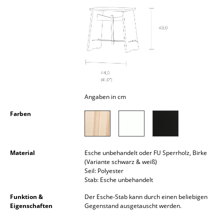
Kleinaufbewahrung
Einzelteile
... alle Aufbewahrungsmöbel
Licht
Hängeleuchten & Deckenleuchten
Angaben in cm
Tischleuchten
Farben
Schreibtischleuchten
Stehleuchten & Leseleuchten
Material
Esche unbehandelt oder FU Sperrholz, Birke
(Variante schwarz & weiß)
Seil: Polyester
Bodenleuchten
Stab: Esche unbehandelt
Wandleuchten
Funktion &
Der Esche-Stab kann durch einen beliebigen
Eigenschaften
Gegenstand ausgetauscht werden.
Outdoor-Leuchten