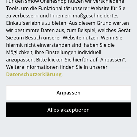
Für den smow Onlineshop nutzen wir verschiedene
Lieferzeit 1-2 Werktage
1 x sofort lieferbar,
Tools, um die Funktionalität unserer Website für Sie
Büro
(Lieferland Deutschland)
Lieferzeit 1-2 Werktage
zu verbessern und Ihnen ein maßgeschneidertes
(Lieferland Deutschland)
Arbeitsplatz
Einkaufserlebnis zu bieten. Aus diesem Grund werten
wir bestimmte Daten aus, zum Beispiel, welches Gerät
Management Büro
Sie zum Besuch unserer Website nutzen. Wenn Sie
Alle anzeigen
hiermit nicht einverstanden sind, haben Sie die
Konferenzraum
Möglichkeit, Ihre Einstellungen individuell
Empfang
anzupassen. Bitte klicken Sie hierfür auf "Anpassen".
Weitere Informationen finden Sie in unserer
Designstory
Cafeteria
Datenschutzerklärung
.
Branchenlösungen
Anpassen
Sicheres Arbeiten
Strammer Max von Max Frommeld für
Nils Holger
Moormann
designt, kann als Beistelltisch oder als
Alles akzeptieren
Hocker genutzt werden und beweist einmal mehr die
Hersteller & Designer
Prämisse "Flexibilität" des Unternehmens. Bestehend
Hersteller
aus drei Multiplexscheiben und einer
Querverbindung, erhält das Moormann Möbel seine