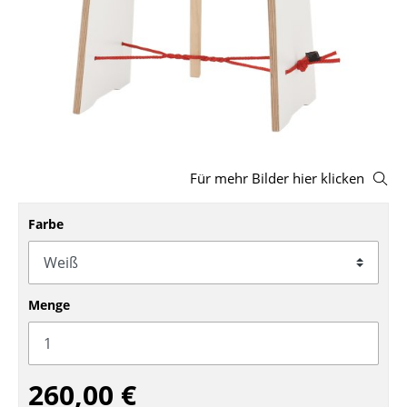
Hocker
Bänke & Liegen
Sitzsäcke
Gartenstühle
Kinderstühle
Für mehr Bilder hier klicken
Schaukelstühle
Farbe
Bürodrehstühle
Konferenzstühle
Menge
Bürosessel
Einzelteile
260,00 €
... alle Sitzmöbel