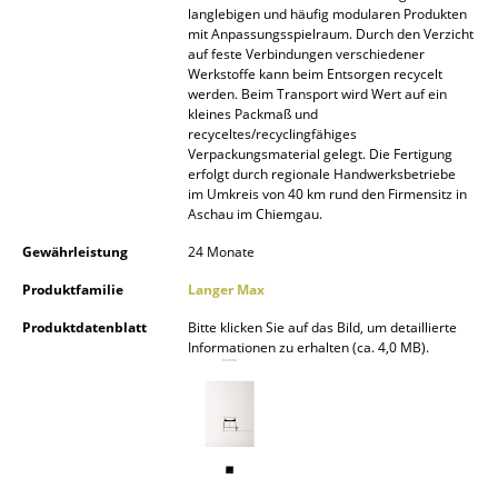
langlebigen und häufig modularen Produkten
Spiegel
mit Anpassungsspielraum. Durch den Verzicht
auf feste Verbindungen verschiedener
Figuren & Miniaturen
Werkstoffe kann beim Entsorgen recycelt
werden. Beim Transport wird Wert auf ein
kleines Packmaß und
Vasen
recyceltes/recyclingfähiges
Verpackungsmaterial gelegt. Die Fertigung
Tabletts
erfolgt durch regionale Handwerksbetriebe
im Umkreis von 40 km rund den Firmensitz in
Büroutensilien
Aschau im Chiemgau.
Aufbewahrungsboxen
Gewährleistung
24 Monate
Produktfamilie
Langer Max
Decken
Produktdatenblatt
Bitte klicken Sie auf das Bild, um detaillierte
Kissen
Informationen zu erhalten (ca. 4,0 MB).
Teppiche
Vorhänge
... alle Accessoires