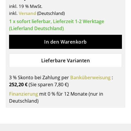
inkl. 19 % MwSt.
Tische
inkl.
Versand
(Deutschland)
Esstische
1 x sofort lieferbar, Lieferzeit 1-2 Werktage
(Lieferland Deutschland)
Beistelltische
In den Warenkorb
Couchtische
Schreibtische
Lieferbare Varianten
Sekretäre & PC-Tische
3 % Skonto bei Zahlung per
Banküberweisung
:
Konferenztische
252,20 €
(Sie sparen
7,80 €
)
Stehtische & Stehpulte
Finanzierung
mit 0 % für 12 Monate (nur in
Deutschland)
Kindertische
Gartentische
Servierwagen