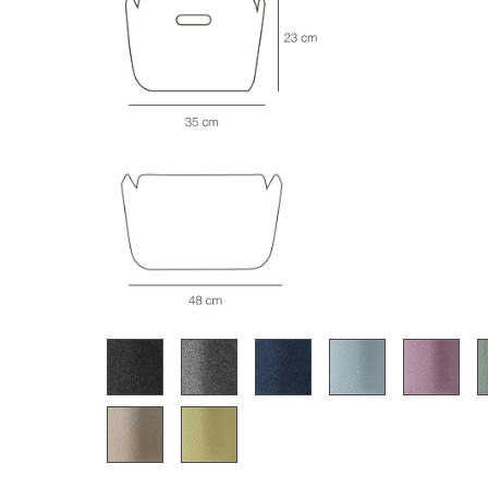
Richard Lampert
Ludwig Mies van der Rohe
Thonet
Marcel Breuer
USM Haller
Philippe Starck
Vitra
Verner Panton
... alle Hersteller A-Z
... alle Designer A-Z
Neu bei smow
Inspiration
Special Editions
Designklassiker
Frauen im Design
Bauhaus Design
Midcentury Design
Skandinavisches De
Italienisches Design
Nachhaltiges Desig
Natürliche Material