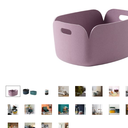
Stehpulte
Hocker
Kindertische
Bänke & Liegen
Gartentische
Sitzsäcke
Servierwagen
Gartenstühle
Einzelteile
Kinderstühle
... alle Tische
Schaukelstühle
Bürodrehstühle
Konferenzstühle
Bürosessel
Einzelteile
... alle Sitzmöbel