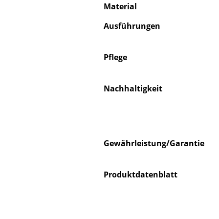
Material
Ausführungen
Pflege
S
K
Nachhaltigkeit
B
V
F
R
Gewährleistung/Garantie
Un
A
D
Produktdatenblatt