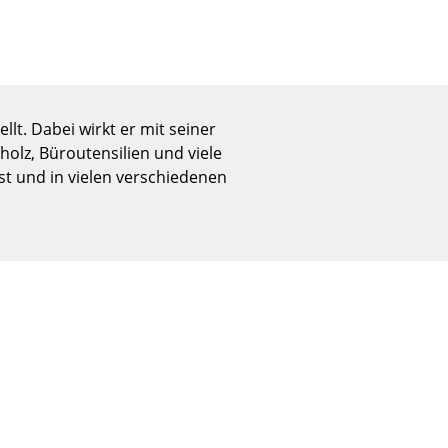
Empfang
Cafeteria
Branchenlösungen
Sicheres Arbeiten
t. Dabei wirkt er mit seiner
rholz, Büroutensilien und viele
st und in vielen verschiedenen
Das Original