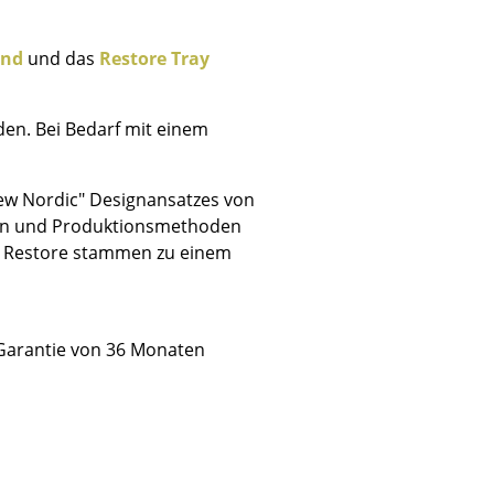
und
und das
Restore Tray
en. Bei Bedarf mit einem
Unternehmen
Über uns
"New Nordic" Designansatzes von
smow vor Ort
ien und Produktionsmethoden
Katalog
m Restore stammen zu einem
Jobs bei smow
Arbeiten bei smow
Newsletter
 Garantie von 36 Monaten
Journal
Presse
Impressum
Stores