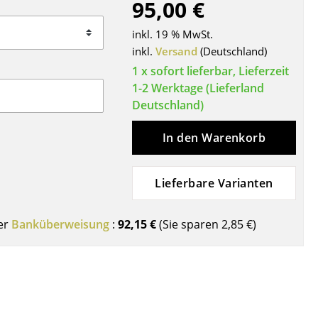
95,00 €
Decken
Kissen
inkl. 19 % MwSt.
Teppiche
inkl.
Versand
(Deutschland)
Vorhänge
1 x sofort lieferbar, Lieferzeit
1-2 Werktage (Lieferland
... alle Accessoires
Deutschland)
In den Warenkorb
Lieferbare Varianten
er
Banküberweisung
:
92,15 €
(Sie sparen
2,85 €
)
Büro
Arbeitsplatz
Management Büro
Konferenzraum