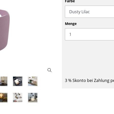
Farbe
Barmöbel
Outdoor-Leuchten
Garderoben
Akkuleuchten
Kleinaufbewahrung
... alle Leuchten
Menge
Einzelteile
... alle Aufbewahrungsmöbel
USM Haller Konfigurator
3 % Skonto bei Zahlung p
Zuhause
Wohnzimmer
Esszimmer
Schlafzimmer