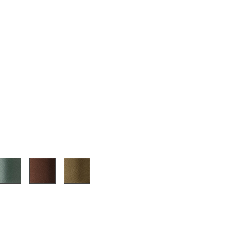
sign
n
ien