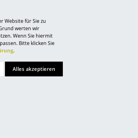
Berlin
Chemnitz
r Website für Sie zu
Düsseldorf
 Grund werten wir
Essen
tzen. Wenn Sie hiermit
Frankfurt
passen. Bitte klicken Sie
Freiburg
ärung
.
Hamburg
Hannover
Alles akzeptieren
Kempten
Köln
Konstanz
Leipzig
Mainz
München
Nürnberg
Schwarzwald