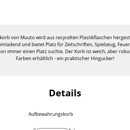
Kinderzimmer
Arbeitszimmer
Diele
Badezimmer
Stauraum
rb von Muuto wird aus recycelten Plastikflaschen hergestell
Balkon & Garten
einladend und bietet Platz für Zeitschriften, Spielzeug, Feue
on immer einen Platz suchte. Der Korb ist weich, aber robu
Hersteller
Designer
Farben erhältlich - ein praktischer Hingucker!
Artemide
Alvar Aalto
Cassina
Arne Jacobsen
Fritz Hansen
Charles & Ray Eames
Details
HAY
Eero Saarinen
Knoll International
Egon Eiermann
Louis Poulsen
Eileen Gray
Aufbewahrungskorb
Muuto
Jean Prouvé
Nils Holger Moormann
Le Corbusier