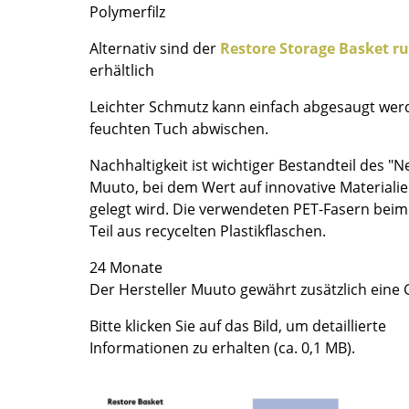
Polymerfilz
Farbwelten
Das Original
Alternativ sind der
Restore Storage Basket r
erhältlich
Geschenkideen
Leichter Schmutz kann einfach abgesaugt werd
ervice
feuchten Tuch abwischen.
ontakt
Nachhaltigkeit ist wichtiger Bestandteil des 
ezahlung
Muuto, bei dem Wert auf innovative Material
ersand
gelegt wird. Die verwendeten PET-Fasern bei
AQ
Teil aus recycelten Plastikflaschen.
ückgabe & Umtausch
24 Monate
sere Vorteile auf einen Blick
Der Hersteller Muuto gewährt zusätzlich eine
GB
atenschutz
Bitte klicken Sie auf das Bild, um detaillierte
Informationen zu erhalten (ca. 0,1 MB).
Projektplanung