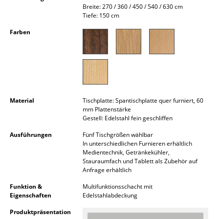
Breite: 270 / 360 / 450 / 540 / 630 cm
Akkuleuchten
Tiefe: 150 cm
... alle Leuchten
Farben
Betten
Doppelbetten
Einzelbetten
Material
Tischplatte: Spantischplatte quer furniert, 60
mm Plattenstärke
Stapelbetten
Gestell: Edelstahl fein geschliffen
Kinderbetten
Ausführungen
Fünf Tischgrößen wählbar
In unterschiedlichen Furnieren erhältlich
Nachttische & Bettzubehör
Medientechnik, Getränkekühler,
Stauraumfach und Tablett als Zubehör auf
... alle Betten
Anfrage erhältlich
Funktion &
Multifunktionsschacht mit
Accessoires
Eigenschaften
Edelstahlabdeckung
Uhren
Produktpräsentation