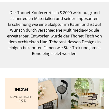
Einzelteile
Der Thonet Konferenztisch S 8000 wirkt aufgrund
... alle Tische
seiner edlen Materialien und seiner imposanten
Erscheinung wie eine Skulptur im Raum und ist auf
Aufbewahren
Wunsch durch verschiedene Multimedia-Module
Regale & Schränke
erweiterbar. Entworfen wurde der Thonet Tisch von
dem Architekten Hadi Teherani, dessen Designs in
Bücherregale
einigen bekannten Filmen wie Star Trek und James
Bond eingesetzt wurden.
Wandregale
Sideboards & Kommoden
TV Möbel
Beistell- & Rollcontainer
Barmöbel
Garderoben