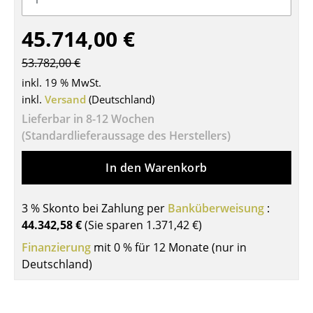
Tische
45.714,00 €
Esstische
53.782,00 €
Beistelltische
inkl. 19 % MwSt.
inkl.
Versand
(Deutschland)
Couchtische
Lieferbar in 8-12 Wochen
Schreibtische
(Standardlieferaussage des Herstellers)
Sekretäre & PC-Tische
In den Warenkorb
Konferenztische
3 % Skonto bei Zahlung per
Banküberweisung
:
Stehtische & Stehpulte
44.342,58 €
(Sie sparen
1.371,42 €
)
Kindertische
Finanzierung
mit 0 % für 12 Monate (nur in
Deutschland)
Gartentische
Servierwagen