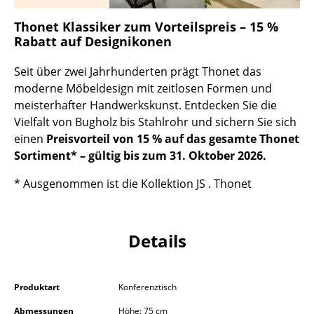
Kleinaufbewahrung
Thonet Klassiker zum Vorteilspreis – 15 %
Rabatt auf Designikonen
Einzelteile
... alle Aufbewahrungsmöbel
Seit über zwei Jahrhunderten prägt Thonet das
moderne Möbeldesign mit zeitlosen Formen und
Licht
meisterhafter Handwerkskunst. Entdecken Sie die
Vielfalt von Bugholz bis Stahlrohr und sichern Sie sich
Hängeleuchten & Deckenleuchten
einen
Preisvorteil von 15 % auf das gesamte Thonet
Sortiment* – gültig bis zum 31. Oktober 2026.
Tischleuchten
* Ausgenommen ist die Kollektion JS . Thonet
Schreibtischleuchten
Stehleuchten & Leseleuchten
Details
Bodenleuchten
Wandleuchten
Produktart
Konferenztisch
Outdoor-Leuchten
Abmessungen
Höhe: 75 cm