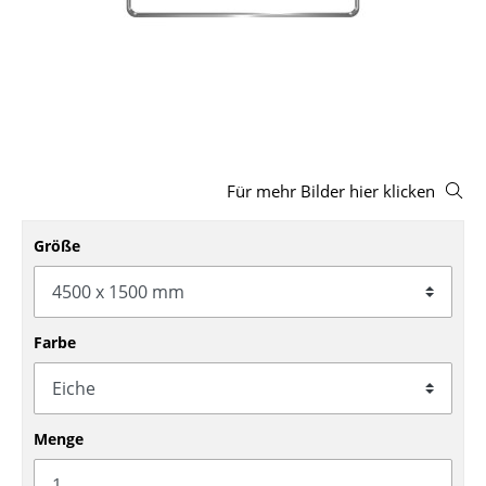
Hocker
Bänke & Liegen
Sitzsäcke
Gartenstühle
Für mehr Bilder hier klicken
Kinderstühle
Schaukelstühle
Größe
Bürodrehstühle
Konferenzstühle
Farbe
Bürosessel
Einzelteile
Menge
... alle Sitzmöbel