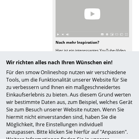
Spiegel
Figuren & Miniaturen
Vasen
Noch mehr Inspiration?
Tabletts
Hier ist ein interessantes YouTube-Video
verlinkt, allerdings haben Sie sich gegen
Büroutensilien
die Verwendung von YouTube auf unseren
Wir richten alles nach Ihren Wünschen ein!
Seiten entschieden. Wenn Sie das Video
Aufbewahrungsboxen
Für den smow Onlineshop nutzen wir verschiedene
jetzt sehen möchten, klicken Sie bitte
hier
um Ihre Einstellungen zu ändern.
Tools, um die Funktionalität unserer Website für Sie
Decken
zu verbessern und Ihnen ein maßgeschneidertes
Pflege
Bitte verwenden Sie zur Reinigung ein
Einkaufserlebnis zu bieten. Aus diesem Grund werten
Kissen
feuchtes Tuch und ein mildes
wir bestimmte Daten aus, zum Beispiel, welches Gerät
Reinigungsmittel.
Teppiche
Sie zum Besuch unserer Website nutzen. Wenn Sie
Zertifikate &
Thonet hat das Thema Nachhaltigkeit zu
hiermit nicht einverstanden sind, haben Sie die
Nachhaltigkeit
einem Unternehmensgrundsatz erklärt.
Vorhänge
Möglichkeit, Ihre Einstellungen individuell
Kontinuierlich optimiert der Hersteller
sämtliche Prozesse von der
anzupassen. Bitte klicken Sie hierfür auf "Anpassen".
... alle Accessoires
Produktion/Technologie über die