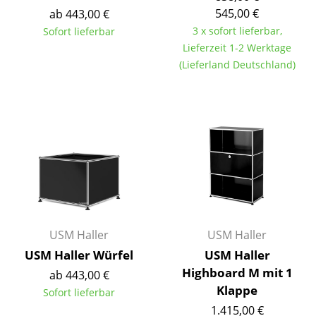
Artemide
545,00 €
ab 443,00 €
Cassina
3 x sofort lieferbar,
Sofort lieferbar
Lieferzeit 1-2 Werktage
Fritz Hansen
(Lieferland Deutschland)
HAY
Knoll International
Louis Poulsen
Muuto
Nils Holger Moormann
Richard Lampert
USM Haller
USM Haller
USM Haller Würfel
USM Haller
Thonet
Highboard M mit 1
ab 443,00 €
USM Haller
Klappe
Sofort lieferbar
1.415,00 €
Vitra