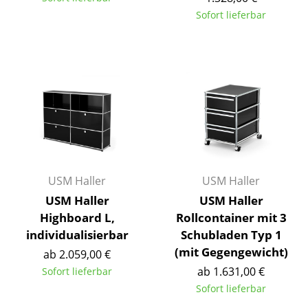
Kleinaufbewahrung
Sofort lieferbar
Einzelteile
... alle Aufbewahrungsmöbel
Licht
Hängeleuchten & Deckenleuchten
Tischleuchten
USM Haller
USM Haller
Schreibtischleuchten
USM Haller
USM Haller
Stehleuchten & Leseleuchten
Highboard L,
Rollcontainer mit 3
individualisierbar
Schubladen Typ 1
Bodenleuchten
(mit Gegengewicht)
ab 2.059,00 €
Wandleuchten
ab 1.631,00 €
Sofort lieferbar
Sofort lieferbar
Outdoor-Leuchten