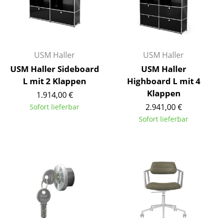
Spiegel
Figuren & Miniaturen
Vasen
USM Haller
USM Haller
USM Haller Sideboard
USM Haller
Tabletts
L mit 2 Klappen
Highboard L mit 4
Büroutensilien
Klappen
1.914,00 €
2.941,00 €
Sofort lieferbar
Aufbewahrungsboxen
Sofort lieferbar
Decken
Kissen
Teppiche
Vorhänge
... alle Accessoires