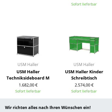
Sofort lieferbar
... alle Hersteller A-Z
Designer
Alvar Aalto
Arne Jacobsen
Charles & Ray Eames
Eero Saarinen
USM Haller
USM Haller
Egon Eiermann
USM Haller
USM Haller Kinder
Techniksideboard M
Schreibtisch
Eileen Gray
1.682,00 €
2.574,00 €
Jean Prouvé
Sofort lieferbar
Sofort lieferbar
Le Corbusier
Wir richten alles nach Ihren Wünschen ein!
Angebot
Ludwig Mies van der Rohe