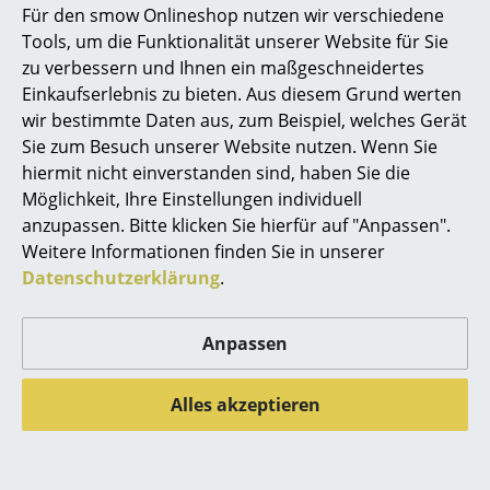
Für den smow Onlineshop nutzen wir verschiedene
Marcel Breuer
Tools, um die Funktionalität unserer Website für Sie
zu verbessern und Ihnen ein maßgeschneidertes
Philippe Starck
Einkaufserlebnis zu bieten. Aus diesem Grund werten
wir bestimmte Daten aus, zum Beispiel, welches Gerät
Verner Panton
Sie zum Besuch unserer Website nutzen. Wenn Sie
... alle Designer A-Z
Thonet
Ongo
hiermit nicht einverstanden sind, haben Sie die
Möglichkeit, Ihre Einstellungen individuell
S 64 PV Pure
Ongo Free Triangel
anzupassen. Bitte klicken Sie hierfür auf "Anpassen".
Themen
Materials
Hocker
Weitere Informationen finden Sie in unserer
Freischwinger
ab 357,00 €
Neu bei smow
Datenschutzerklärung
.
ab 2.034,00 €
Sofort lieferbar
Inspiration
ab 1.729,00 €
Anpassen
Sofort lieferbar
Special Editions
Designklassiker
Alles akzeptieren
Frauen im Design