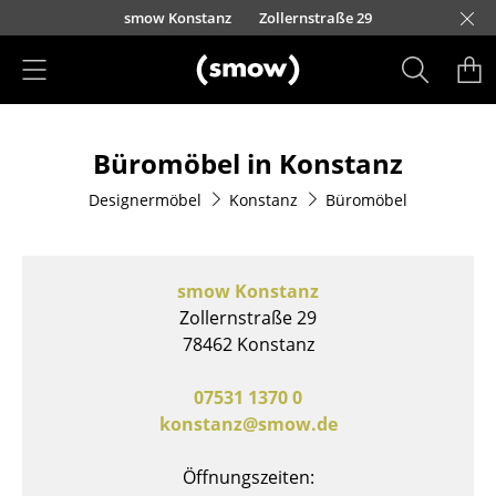
Direkt zum Inhalt
nscheider Straße 30-32
nauer Landstraße 140
urfürstendamm 100
eo-Wohleb-Straße 6/8
Kaufbeurer Straße 91
Barbarossastraße 39
Waidmarkt 11
Schmiedestraße 8
Lorettostraße 28
Domstraße 18
smow Konstanz
Zollernstraße 29
smow Schwarzwald
smow Nürnberg
smow München
smow Stuttgart
smow Solothurn
smow Mainz
smow Leipzig
H
I
Produkte
Büromöbel in Konstanz
Sitzmöbel
Designermöbel
Konstanz
Büromöbel
Esszimmerstühle
Sofas
smow Konstanz
Sessel
Zollernstraße 29
78462 Konstanz
Loungesessel
Stühle
07531 1370 0
konstanz@smow.de
Freischwinger
Öffnungszeiten:
Barhocker