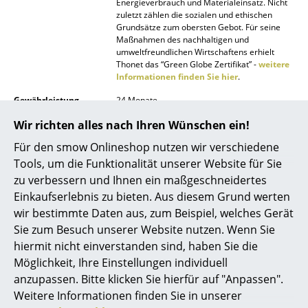
Energieverbrauch und Materialeinsatz. Nicht
zuletzt zählen die sozialen und ethischen
Räume
Grundsätze zum obersten Gebot. Für seine
Maßnahmen des nachhaltigen und
Zuhause
umweltfreundlichen Wirtschaftens erhielt
Thonet das “Green Globe Zertifikat” -
weitere
Informationen finden Sie hier
.
Wohnzimmer
Gewährleistung
24 Monate
Esszimmer
Wir richten alles nach Ihren Wünschen ein!
Produktpräsentation
Schlafzimmer
Für den smow Onlineshop nutzen wir verschiedene
Kinderzimmer
Tools, um die Funktionalität unserer Website für Sie
zu verbessern und Ihnen ein maßgeschneidertes
Arbeitszimmer
Einkaufserlebnis zu bieten. Aus diesem Grund werten
wir bestimmte Daten aus, zum Beispiel, welches Gerät
Diele
Noch mehr Inspiration?
Sie zum Besuch unserer Website nutzen. Wenn Sie
Badezimmer
hiermit nicht einverstanden sind, haben Sie die
Hier ist ein interessantes YouTube-Video
verlinkt, allerdings haben Sie sich gegen
Möglichkeit, Ihre Einstellungen individuell
Stauraum
die Verwendung von YouTube auf unseren
anzupassen. Bitte klicken Sie hierfür auf "Anpassen".
Seiten entschieden. Wenn Sie das Video
Weitere Informationen finden Sie in unserer
jetzt sehen möchten, klicken Sie bitte
hier
Balkon & Garten
um Ihre Einstellungen zu ändern.