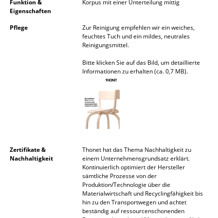
Funktion &
Korpus mit einer Unterteilung mittig
Eigenschaften
Spiegel
Pflege
Zur Reinigung empfehlen wir ein weiches,
Figuren & Miniaturen
feuchtes Tuch und ein mildes, neutrales
Reinigungsmittel.
Vasen
Bitte klicken Sie auf das Bild, um detaillierte
Tabletts
Informationen zu erhalten (ca. 0,7 MB).
Büroutensilien
Aufbewahrungsboxen
Decken
Kissen
Zertifikate &
Thonet hat das Thema Nachhaltigkeit zu
Nachhaltigkeit
einem Unternehmensgrundsatz erklärt.
Kontinuierlich optimiert der Hersteller
Teppiche
sämtliche Prozesse von der
Produktion/Technologie über die
Vorhänge
Materialwirtschaft und Recyclingfähigkeit bis
hin zu den Transportwegen und achtet
... alle Accessoires
beständig auf ressourcenschonenden