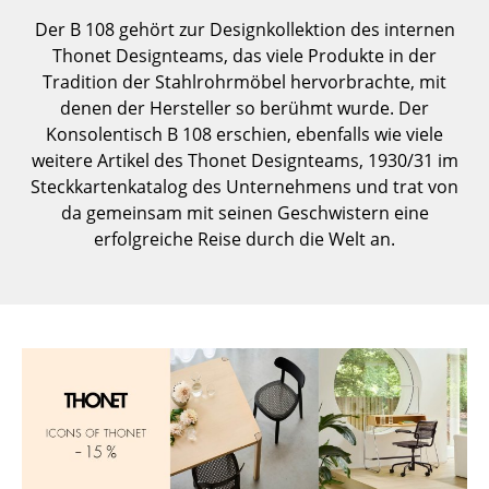
Einzelteile
Der B 108 gehört zur Designkollektion des internen
Thonet Designteams, das viele Produkte in der
... alle Tische
Tradition der Stahlrohrmöbel hervorbrachte, mit
denen der Hersteller so berühmt wurde. Der
Aufbewahren
Konsolentisch B 108 erschien, ebenfalls wie viele
weitere Artikel des Thonet Designteams, 1930/31 im
Regale & Schränke
Steckkartenkatalog des Unternehmens und trat von
Bücherregale
da gemeinsam mit seinen Geschwistern eine
erfolgreiche Reise durch die Welt an.
Wandregale
Sideboards & Kommoden
TV Möbel
Beistell- & Rollcontainer
Barmöbel
Garderoben