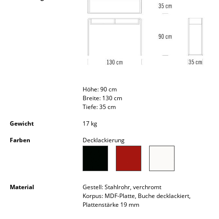
Akkuleuchten
... alle Leuchten
Betten
Doppelbetten
Höhe: 90 cm
Einzelbetten
Breite: 130 cm
Tiefe: 35 cm
Stapelbetten
Gewicht
17 kg
Kinderbetten
Farben
Decklackierung
Nachttische & Bettzubehör
... alle Betten
Material
Gestell: Stahlrohr, verchromt
Accessoires
Korpus: MDF-Platte, Buche decklackiert,
Plattenstärke 19 mm
Uhren