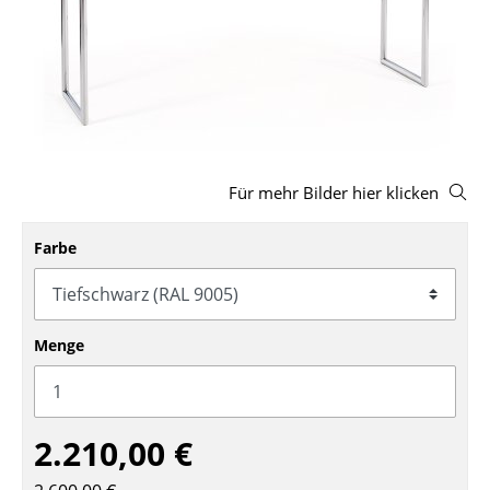
Hocker
Bänke & Liegen
Sitzsäcke
Gartenstühle
Für mehr Bilder hier klicken
Kinderstühle
Schaukelstühle
Farbe
Bürodrehstühle
Konferenzstühle
Menge
Bürosessel
Einzelteile
2.210,00 €
... alle Sitzmöbel