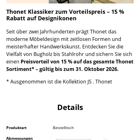
Kleinaufbewahrung
Thonet Klassiker zum Vorteilspreis – 15 %
Rabatt auf Designikonen
Einzelteile
... alle Aufbewahrungsmöbel
Seit über zwei Jahrhunderten prägt Thonet das
moderne Möbeldesign mit zeitlosen Formen und
Licht
meisterhafter Handwerkskunst. Entdecken Sie die
Vielfalt von Bugholz bis Stahlrohr und sichern Sie sich
Hängeleuchten & Deckenleuchten
einen
Preisvorteil von 15 % auf das gesamte Thonet
Sortiment* – gültig bis zum 31. Oktober 2026.
Tischleuchten
* Ausgenommen ist die Kollektion JS . Thonet
Schreibtischleuchten
Stehleuchten & Leseleuchten
Details
Bodenleuchten
Wandleuchten
Produktart
Beistelltisch
Outdoor-Leuchten
Abmessungen