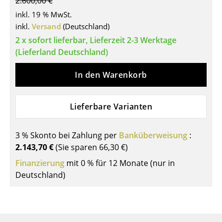
2.600,00 €
Tische
inkl. 19 % MwSt.
inkl.
Versand
(Deutschland)
Esstische
2 x sofort lieferbar, Lieferzeit 2-3 Werktage
(Lieferland Deutschland)
Beistelltische
Couchtische
In den Warenkorb
Schreibtische
Lieferbare Varianten
Sekretäre & PC-Tische
Konferenztische
3 % Skonto bei Zahlung per
Banküberweisung
:
2.143,70 €
(Sie sparen
66,30 €
)
Stehtische & Stehpulte
Finanzierung
mit 0 % für 12 Monate (nur in
Kindertische
Deutschland)
Gartentische
Servierwagen