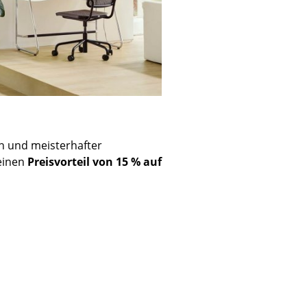
n und meisterhafter
 einen
Preisvorteil von 15 % auf
sign
n
ien