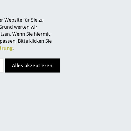
Berlin
Chemnitz
r Website für Sie zu
Düsseldorf
 Grund werten wir
Essen
edenen Größen vollständig
tzen. Wenn Sie hiermit
Frankfurt
passen. Bitte klicken Sie
Freiburg
ärung
.
rößen
Hamburg
Hannover
Alles akzeptieren
d Metallflächen ein weiches,
Kempten
gungsmittel. Anschließendes
Köln
Konstanz
Leipzig
Mainz
München
Nürnberg
Schwarzwald