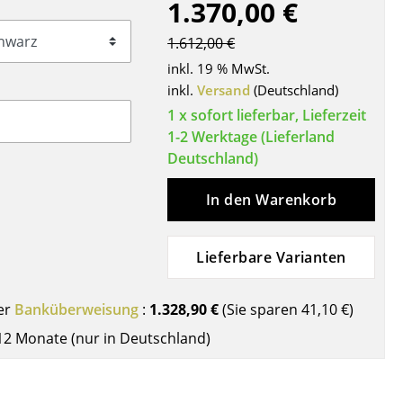
1.370,00 €
Decken
Kissen
1.612,00 €
Teppiche
inkl. 19 % MwSt.
Vorhänge
inkl.
Versand
(Deutschland)
... alle Accessoires
1 x sofort lieferbar, Lieferzeit
1-2 Werktage (Lieferland
Deutschland)
In den Warenkorb
Lieferbare Varianten
Büro
er
Banküberweisung
:
1.328,90 €
(Sie sparen
41,10 €
)
12 Monate (nur in Deutschland)
Arbeitsplatz
Management Büro
Konferenzraum