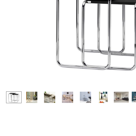
Stehpulte
Hocker
Kindertische
Bänke & Liegen
Gartentische
Sitzsäcke
Servierwagen
Gartenstühle
Einzelteile
Kinderstühle
... alle Tische
Schaukelstühle
Bürodrehstühle
Konferenzstühle
Bürosessel
Einzelteile
... alle Sitzmöbel