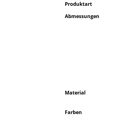
Produktart
Abmessungen
S
K
B
V
F
R
Un
Material
A
D
Farben