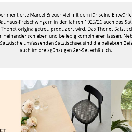
Kinderzimmer
Arbeitszimmer
erimentierte Marcel Breuer viel mit dem für seine Entwürfe
Diele
uhaus-Freischwingern in den Jahren 1925/26 auch das Satzt
Badezimmer
Thonet originalgetreu produziert wird. Das Thonet Satztisc
h ineinander schieben und beliebig kombinieren lassen. Nebe
Stauraum
Satztische umfassenden Satztischset sind die beliebten Beis
Balkon & Garten
auch im preisgünstigen 2er-Set erhältlich.
Hersteller
Designer
Artemide
Alvar Aalto
Cassina
Arne Jacobsen
Fritz Hansen
Charles & Ray Eames
HAY
Eero Saarinen
Knoll International
Egon Eiermann
Louis Poulsen
Eileen Gray
Muuto
Jean Prouvé
Nils Holger Moormann
Le Corbusier