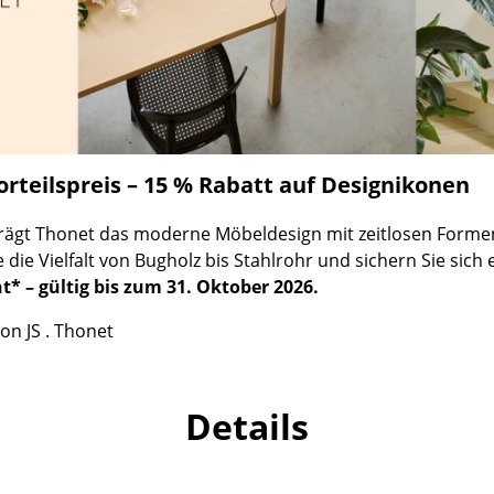
Richard Lampert
Ludwig Mies van der Rohe
Thonet
Marcel Breuer
USM Haller
Philippe Starck
Vitra
Verner Panton
... alle Hersteller A-Z
... alle Designer A-Z
rteilspreis – 15 % Rabatt auf Designikonen
Neu bei smow
Inspiration
prägt Thonet das moderne Möbeldesign mit zeitlosen Forme
Special Editions
die Vielfalt von Bugholz bis Stahlrohr und sichern Sie sich
Designklassiker
* – gültig bis zum 31. Oktober 2026.
Frauen im Design
on JS . Thonet
Bauhaus Design
Midcentury Design
Skandinavisches De
Details
Italienisches Design
Nachhaltiges Desig
Natürliche Material