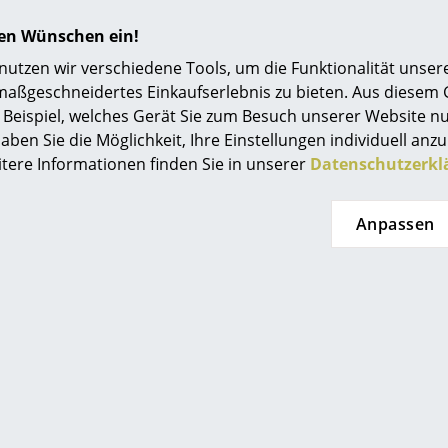
Esche lackiert
Einrichtungsberatung
hren Wünschen ein!
Referenzen
tzen wir verschiedene Tools, um die Funktionalität unsere
maßgeschneidertes Einkaufserlebnis zu bieten. Aus diesem
smow Kompass
Die Tische lassen sich aufgrund ihrer verschi
Beispiel, welches Gerät Sie zum Besuch unserer Website nu
ineinander schieben.
aben Sie die Möglichkeit, Ihre Einstellungen individuell anzu
itere Informationen finden Sie in unserer
Datenschutzerkl
Set bestehend aus 2 Tischen verschiedener G
Alle 4
Satztische
auch einzeln erhältlich
Anpassen
Bitte verwenden sie zur Reinigung der Holz- un
feuchtes Tuch und ein mildes, neutrales Reini
vorsichtiges Trocknen ist empfehlenswert.
Bitte klicken Sie auf das Bild, um detaillierte
Informationen zu erhalten (ca. 0,7 MB).