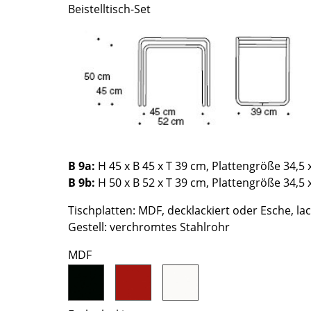
Beistelltisch-Set
Farbwelten
Das Original
Geschenkideen
ervice
ontakt
ezahlung
ersand
B 9a:
H 45 x B 45 x T 39 cm, Plattengröße 34,5 
AQ
B 9b:
H 50 x B 52 x T 39 cm, Plattengröße 34,5 
ückgabe & Umtausch
sere Vorteile auf einen Blick
Tischplatten: MDF, decklackiert oder Esche, lac
Gestell: verchromtes Stahlrohr
GB
atenschutz
MDF
Projektplanung