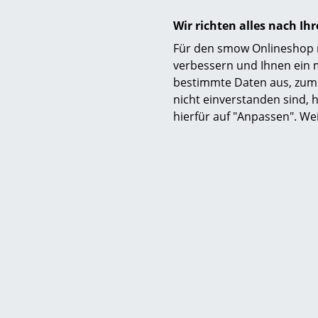
Wir richten alles nach I
Für den smow Onlineshop nu
verbessern und Ihnen ein 
Funktion & Eigenschaften
bestimmte Daten aus, zum 
nicht einverstanden sind, h
hierfür auf "Anpassen". We
Lieferumfang
Pflege