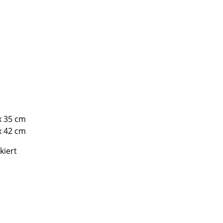
Unternehmen
Über uns
smow vor Ort
Katalog
x 35 cm
Jobs bei smow
x 42 cm
Arbeiten bei smow
Newsletter
kiert
Journal
Presse
Impressum
Stores