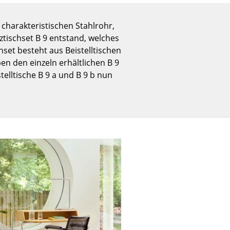
Empfang
Cafeteria
 charakteristischen Stahlrohr,
Branchenlösungen
ischset B 9 entstand, welches
Sicheres Arbeiten
hset besteht aus Beistelltischen
n den einzeln erhältlichen B 9
telltische B 9 a und B 9 b nun
Das Original