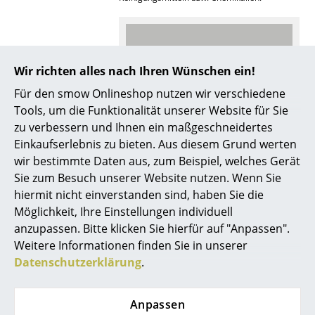
Räume
Zuhause
Wir richten alles nach Ihren Wünschen ein!
Wohnzimmer
Für den smow Onlineshop nutzen wir verschiedene
Esszimmer
Tools, um die Funktionalität unserer Website für Sie
zu verbessern und Ihnen ein maßgeschneidertes
Noch mehr Inspiration?
Schlafzimmer
Einkaufserlebnis zu bieten. Aus diesem Grund werten
Hier ist ein interessantes YouTube-Video
wir bestimmte Daten aus, zum Beispiel, welches Gerät
verlinkt, allerdings haben Sie sich gegen
Kinderzimmer
die Verwendung von YouTube auf unseren
Sie zum Besuch unserer Website nutzen. Wenn Sie
Seiten entschieden. Wenn Sie das Video
Arbeitszimmer
hiermit nicht einverstanden sind, haben Sie die
jetzt sehen möchten, klicken Sie bitte
hier
Möglichkeit, Ihre Einstellungen individuell
um Ihre Einstellungen zu ändern.
Diele
anzupassen. Bitte klicken Sie hierfür auf "Anpassen".
Weitere Informationen finden Sie in unserer
Badezimmer
Das Pflegeset Holz von Carl Hansen & Søn
Datenschutzerklärung
.
erhalten Sie bei smow:
Stauraum
Anpassen
Balkon & Garten