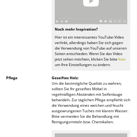
Akkuleuchten
... alle Leuchten
Noch mehr Inspiration?
Betten
Hier ist ein interessantes YouTube-Video
verlinkt, allerdings haben Sie sich gegen
Doppelbetten
die Verwendung von YouTube auf unseren
Seiten entschieden. Wenn Sie das Video
Einzelbetten
jetzt sehen möchten, klicken Sie bitte
hier
um Ihre Einstellungen zu ändern.
Stapelbetten
Pflege
Geseiftes Holz:
Kinderbetten
Um die bestmögliche Qualität zu wahren,
sollten Sie Ihr geseiftes Möbel in
Nachttische & Bettzubehör
regelmäßigen Abständen mit Seifenlauge
behandeln. Zur täglichen Pflege empfiehlt sich
... alle Betten
die Verwendung eines weichen und feucht
ausgewrungenen Tuches mit klarem Wasser.
Bitte vermeiden Sie die Behandlung mit
Accessoires
Reinigungsmitteln bzw. Chemikalien.
Uhren