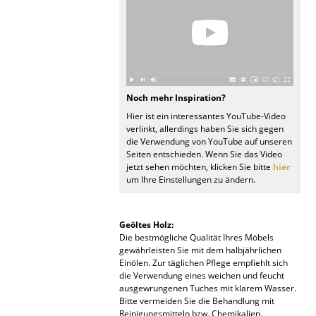
Spiegel
Figuren & Miniaturen
Vasen
Noch mehr Inspiration?
Tabletts
Hier ist ein interessantes YouTube-Video
verlinkt, allerdings haben Sie sich gegen
Büroutensilien
die Verwendung von YouTube auf unseren
Seiten entschieden. Wenn Sie das Video
Aufbewahrungsboxen
jetzt sehen möchten, klicken Sie bitte
hier
um Ihre Einstellungen zu ändern.
Decken
Kissen
Geöltes Holz:
Die bestmögliche Qualität Ihres Möbels
Teppiche
gewährleisten Sie mit dem halbjährlichen
Einölen. Zur täglichen Pflege empfiehlt sich
Vorhänge
die Verwendung eines weichen und feucht
ausgewrungenen Tuches mit klarem Wasser.
... alle Accessoires
Bitte vermeiden Sie die Behandlung mit
Reinigungsmitteln bzw. Chemikalien.