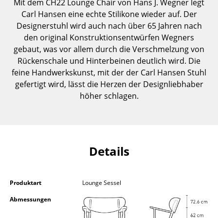
Mit dem CH22 Lounge Chair von Hans J. Wegner legt
Einzelteile
Carl Hansen eine echte Stilikone wieder auf. Der
Designerstuhl wird auch nach über 65 Jahren nach
... alle Tische
den original Konstruktionsentwürfen Wegners
gebaut, was vor allem durch die Verschmelzung von
Aufbewahren
Rückenschale und Hinterbeinen deutlich wird. Die
Regale & Schränke
feine Handwerkskunst, mit der der Carl Hansen Stuhl
gefertigt wird, lässt die Herzen der Designliebhaber
Bücherregale
höher schlagen.
Wandregale
Sideboards & Kommoden
Details
TV Möbel
Beistell- & Rollcontainer
Produktart
Lounge Sessel
Barmöbel
Abmessungen
Garderoben