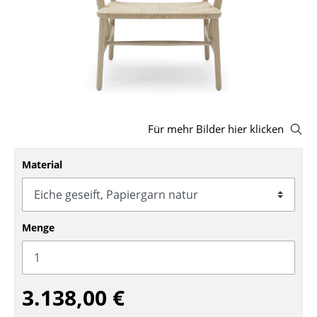
Hocker
Bänke & Liegen
Sitzsäcke
Gartenstühle
Für mehr Bilder hier klicken
Kinderstühle
Schaukelstühle
Material
Bürodrehstühle
Konferenzstühle
Menge
Bürosessel
Einzelteile
3.138,00 €
... alle Sitzmöbel