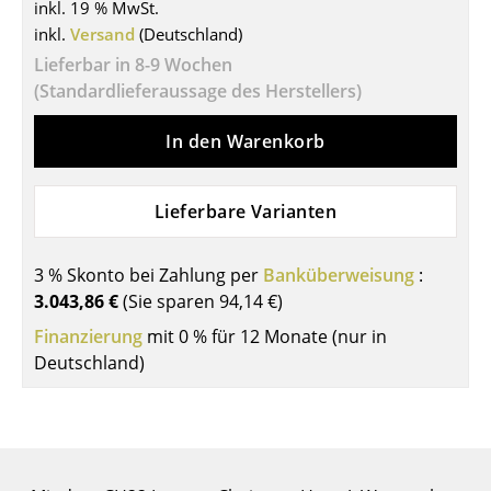
inkl. 19 % MwSt.
Tische
inkl.
Versand
(Deutschland)
Lieferbar in 8-9 Wochen
Esstische
(Standardlieferaussage des Herstellers)
Beistelltische
In den Warenkorb
Couchtische
Schreibtische
Lieferbare Varianten
Sekretäre & PC-Tische
3 % Skonto bei Zahlung per
Banküberweisung
:
Konferenztische
3.043,86 €
(Sie sparen
94,14 €
)
Finanzierung
Stehtische & Stehpulte
mit 0 % für 12 Monate (nur in
Deutschland)
Kindertische
Gartentische
Servierwagen