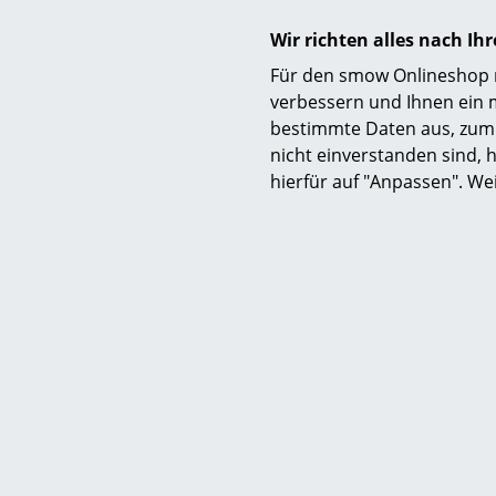
Lieferumfang
Wir richten alles nach I
Pflege
Für den smow Onlineshop nu
verbessern und Ihnen ein 
bestimmte Daten aus, zum 
Zertifikate
nicht einverstanden sind, h
hierfür auf "Anpassen". We
Nachhaltigkeit
Gewährleistung/Garantie
Produktfamilie