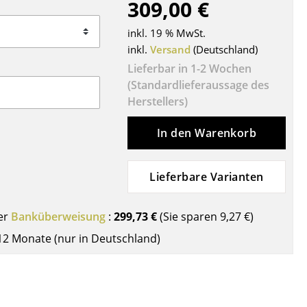
309,00 €
Decken
Kissen
inkl. 19 % MwSt.
Teppiche
inkl.
Versand
(Deutschland)
Vorhänge
Lieferbar in 1-2 Wochen
(Standardlieferaussage des
... alle Accessoires
Herstellers)
In den Warenkorb
Lieferbare Varianten
er
Banküberweisung
:
299,73 €
(Sie sparen
9,27 €
)
Büro
12 Monate (nur in Deutschland)
Arbeitsplatz
Management Büro
Konferenzraum