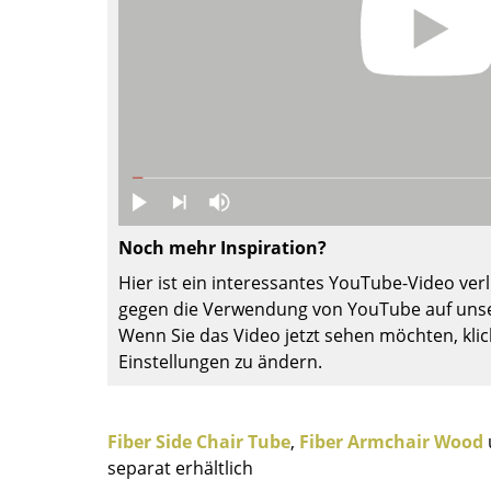
Farbwelten
Das Original
Geschenkideen
ervice
ontakt
ezahlung
ersand
Noch mehr Inspiration?
AQ
Hier ist ein interessantes YouTube-Video verli
ückgabe & Umtausch
gegen die Verwendung von YouTube auf unse
sere Vorteile auf einen Blick
Wenn Sie das Video jetzt sehen möchten, klic
GB
Einstellungen zu ändern.
atenschutz
Fiber Side Chair Tube
,
Fiber Armchair Wood
separat erhältlich
Projektplanung