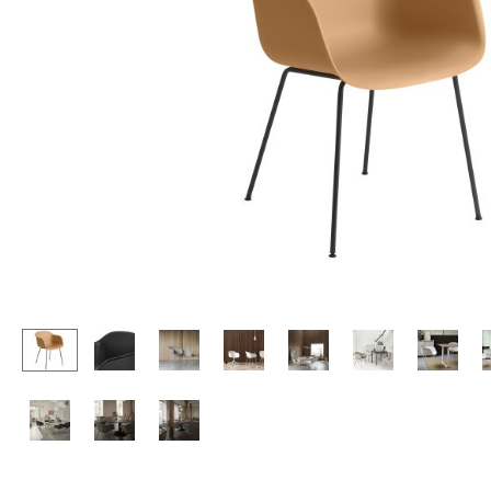
Stehpulte
Hocker
Kindertische
Bänke & Liegen
Gartentische
Sitzsäcke
Servierwagen
Gartenstühle
Einzelteile
Kinderstühle
... alle Tische
Schaukelstühle
Bürodrehstühle
Konferenzstühle
Bürosessel
Einzelteile
... alle Sitzmöbel