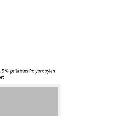
, 5 % gefärbtes Polypropylen
tet
sign
n
ien