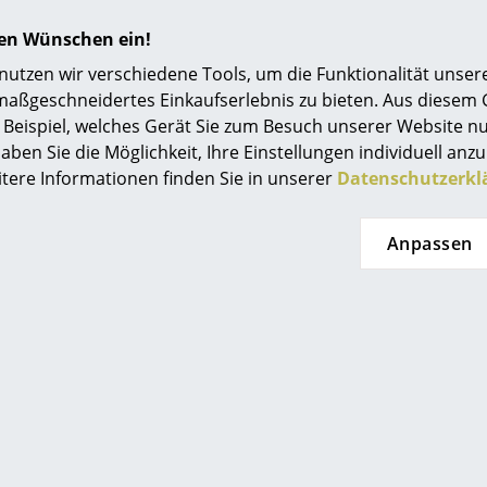
Inkl. Kunststoffgleiter
Einrichtungsberatung
hren Wünschen ein!
Bitte verwenden Sie zur Reinigung ein feuchte
Referenzen
tzen wir verschiedene Tools, um die Funktionalität unsere
Reinigungsmittel.
maßgeschneidertes Einkaufserlebnis zu bieten. Aus diesem
smow Kompass
Beispiel, welches Gerät Sie zum Besuch unserer Website nu
EN 16139:2013 (Sitzmöbel für den Nicht-Wohnbe
aben Sie die Möglichkeit, Ihre Einstellungen individuell anzu
Dauerhaltbarkeit und Sicherheit)
itere Informationen finden Sie in unserer
Datenschutzerkl
EN 1022:2005 (Sitzmöbel: Bestimmung der Sta
Nachhaltigkeit ist wichtiger Bestandteil des 
Anpassen
Muuto, bei dem Wert auf innovative Material
gelegt wird. Muuto verwendet nur nordische H
bewirtschafteten Wäldern.
24 Monate
Der Hersteller Muuto gewährt zusätzlich eine
Fiber Chair Kollektion