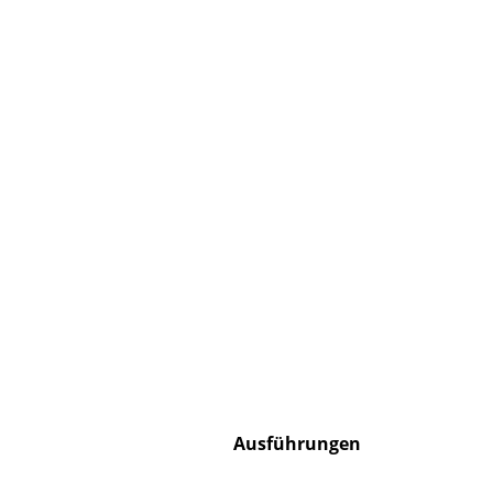
S
K
B
V
F
R
Un
A
D
Ausführungen