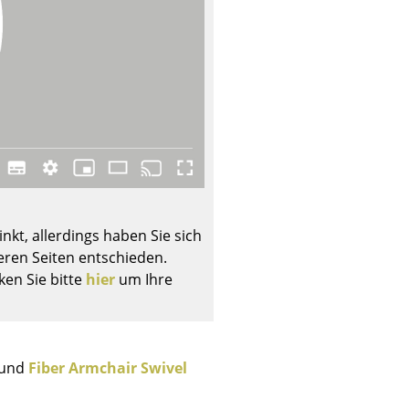
Unternehmen
Über uns
smow vor Ort
Katalog
Jobs bei smow
nkt, allerdings haben Sie sich
Arbeiten bei smow
ren Seiten entschieden.
Newsletter
ken Sie bitte
hier
um Ihre
Journal
Presse
Impressum
und
Fiber Armchair Swivel
Stores