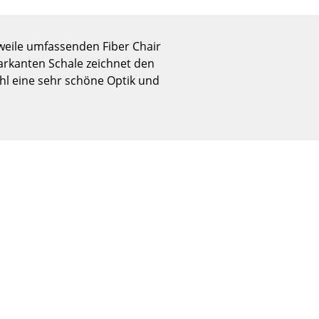
Empfang
Cafeteria
rweile umfassenden Fiber Chair
Branchenlösungen
arkanten Schale zeichnet den
Sicheres Arbeiten
hl eine sehr schöne Optik und
Das Original