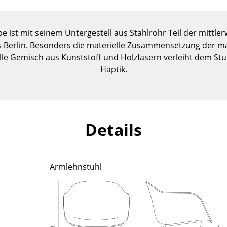
Kinderzimmer
Arbeitszimmer
 ist mit seinem Untergestell aus Stahlrohr Teil der mittle
Diele
os-Berlin. Besonders die materielle Zusammensetzung der m
Badezimmer
lle Gemisch aus Kunststoff und Holzfasern verleiht dem Stu
Stauraum
Haptik.
Balkon & Garten
Hersteller
Designer
Artemide
Alvar Aalto
Details
Cassina
Arne Jacobsen
Fritz Hansen
Charles & Ray Eames
HAY
Eero Saarinen
Armlehnstuhl
Knoll International
Egon Eiermann
Louis Poulsen
Eileen Gray
Muuto
Jean Prouvé
Nils Holger Moormann
Le Corbusier