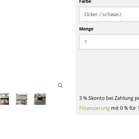
Farbe
Barmöbel
Outdoor-Leuchten
Garderoben
Akkuleuchten
Kleinaufbewahrung
... alle Leuchten
Menge
Einzelteile
... alle Aufbewahrungsmöbel
USM Haller Konfigurator
3 % Skonto bei Zahlung p
Zuhause
Finanzierung
mit 0 % für 
Wohnzimmer
Esszimmer
Schlafzimmer