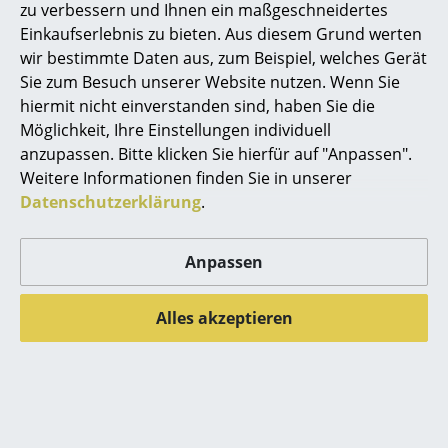
zu verbessern und Ihnen ein maßgeschneidertes
Spiegel
Einkaufserlebnis zu bieten. Aus diesem Grund werten
wir bestimmte Daten aus, zum Beispiel, welches Gerät
Figuren & Miniaturen
Sie zum Besuch unserer Website nutzen. Wenn Sie
hiermit nicht einverstanden sind, haben Sie die
Vasen
Möglichkeit, Ihre Einstellungen individuell
Tabletts
anzupassen. Bitte klicken Sie hierfür auf "Anpassen".
Weitere Informationen finden Sie in unserer
Büroutensilien
Datenschutzerklärung
.
Aufbewahrungsboxen
Anpassen
Decken
Kissen
Alles akzeptieren
Teppiche
Die Künstlerin in ihrem kreativen Prozess
Vorhänge
... alle Accessoires