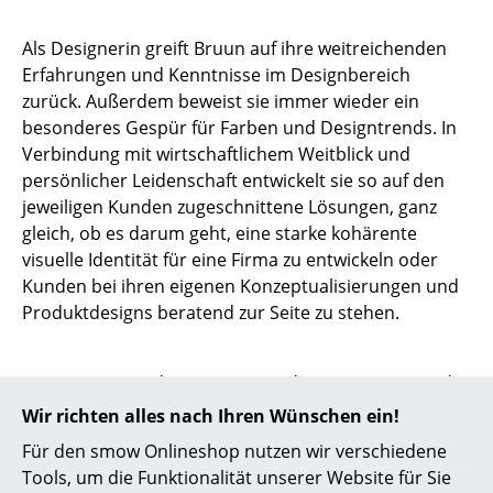
Akkuleuchten
Als Designerin greift Bruun auf ihre weitreichenden
... alle Leuchten
Erfahrungen und Kenntnisse im Designbereich
zurück. Außerdem beweist sie immer wieder ein
Betten
besonderes Gespür für Farben und Designtrends. In
Verbindung mit wirtschaftlichem Weitblick und
Doppelbetten
persönlicher Leidenschaft entwickelt sie so auf den
Einzelbetten
jeweiligen Kunden zugeschnittene Lösungen, ganz
gleich, ob es darum geht, eine starke kohärente
Stapelbetten
visuelle Identität für eine Firma zu entwickeln oder
Kunden bei ihren eigenen Konzeptualisierungen und
Kinderbetten
Produktdesigns beratend zur Seite zu stehen.
Nachttische & Bettzubehör
... alle Betten
Nina Bruun wurde mit einem Red Dot Design Award
ausgezeichnet. Ihre Arbeiten sind in der Sammlung
Wir richten alles nach Ihren Wünschen ein!
Accessoires
des Museum of Arts and Design New York vertreten
Für den smow Onlineshop nutzen wir verschiedene
und wurden in renommierten Zeitschriften
Tools, um die Funktionalität unserer Website für Sie
Uhren
besprochen.