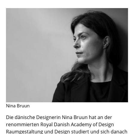
Hocker
Bänke & Liegen
Sitzsäcke
Gartenstühle
Kinderstühle
Schaukelstühle
Bürodrehstühle
Konferenzstühle
Bürosessel
Nina Bruun
Einzelteile
Die dänische Designerin Nina Bruun hat an der
renommierten Royal Danish Academy of Design
... alle Sitzmöbel
Raumgestaltung und Design studiert und sich danach