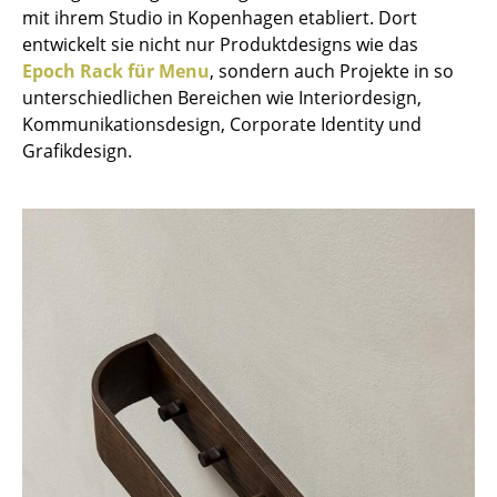
mit ihrem Studio in Kopenhagen etabliert. Dort
Tische
entwickelt sie nicht nur Produktdesigns wie das
Epoch Rack für Menu
, sondern auch Projekte in so
Esstische
unterschiedlichen Bereichen wie Interiordesign,
Beistelltische
Kommunikationsdesign, Corporate Identity und
Grafikdesign.
Couchtische
Schreibtische
Sekretäre & PC-Tische
Konferenztische
Stehtische & Stehpulte
Kindertische
Gartentische
Servierwagen