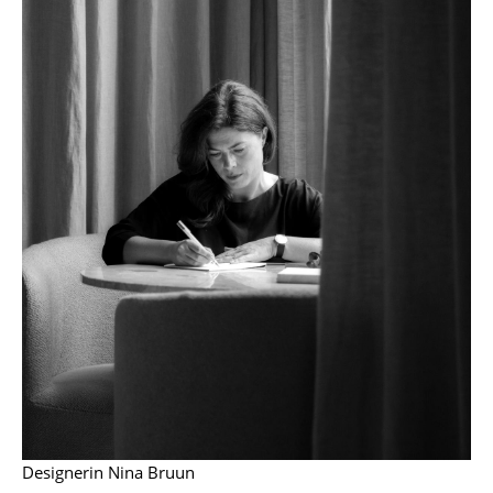
Kleinaufbewahrung
Einzelteile
... alle Aufbewahrungsmöbel
Licht
Hängeleuchten & Deckenleuchten
Tischleuchten
Schreibtischleuchten
Stehleuchten & Leseleuchten
Bodenleuchten
Wandleuchten
Outdoor-Leuchten
Designerin Nina Bruun