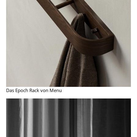
Einzelteile
... alle Tische
Aufbewahren
Regale & Schränke
Bücherregale
Wandregale
Sideboards & Kommoden
Das Epoch Rack von Menu
TV Möbel
Beistell- & Rollcontainer
Barmöbel
Garderoben