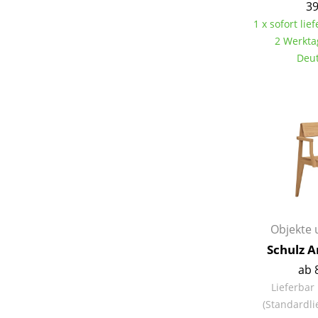
39
1 x sofort lief
2 Werkta
Deut
Objekte 
Schulz 
ab 
Lieferbar
(Standardli