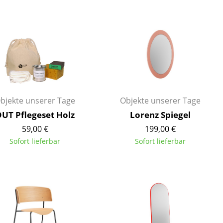
Decken
Kissen
Teppiche
Vorhänge
... alle Accessoires
bjekte unserer Tage
Objekte unserer Tage
UT Pflegeset Holz
Lorenz Spiegel
59,00 €
199,00 €
Sofort lieferbar
Sofort lieferbar
Büro
Arbeitsplatz
Management Büro
Konferenzraum