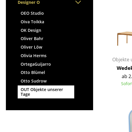
Stehpulte
Designer O
Hocker
Kindertische
Bänke & Liegen
OEO Studio
Gartentische
Sitzsäcke
Oiva Toikka
Servierwagen
Gartenstühle
OK Design
Einzelteile
Kinderstühle
Oliver Bahr
... alle Tische
Schaukelstühle
Oliver Löw
Bürodrehstühle
Olivia Herms
Objekte 
Konferenzstühle
OrtegaGuijarro
Wedek
Bürosessel
Otto Blümel
ab 2
Einzelteile
Otto Sudrow
Sofor
... alle Sitzmöbel
OUT Objekte unserer
Tage