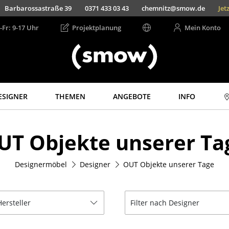
Barbarossastraße 39
0371 433 03 43
chemnitz@smow.de
Jet
-Fr: 9-17 Uhr
Projektplanung
Mein Konto
ESIGNER
THEMEN
ANGEBOTE
INFO
Aufbewahren
Licht
UT Objekte unserer Ta
Regale & Schränke
Hängeleuchten &
Deckenleuchten
Bücherregale
Tischleuchten
Designermöbel
Designer
OUT Objekte unserer Tage
Wandregale
Schreibtischleuchten
Sideboards &
Kommoden
Stehleuchten &
Leseleuchten
Hersteller
Filter nach Designer
TV Möbel
Bodenleuchten
Beistell- &
Rollcontainer
Wandleuchten