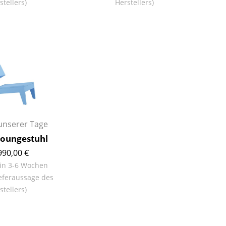
stellers)
Herstellers)
Farbwelten
Das Original
Geschenkideen
ervice
ontakt
ezahlung
ersand
unserer Tage
AQ
ückgabe & Umtausch
Loungestuhl
sere Vorteile auf einen Blick
990,00 €
 in 3-6 Wochen
GB
eferaussage des
atenschutz
stellers)
Projektplanung