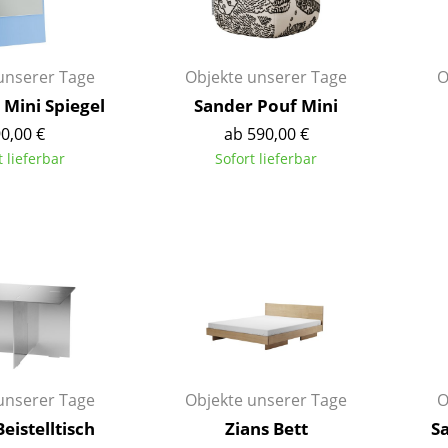
Kinderzimmer
Arbeitszimmer
Diele
unserer Tage
Objekte unserer Tage
O
Badezimmer
 Mini Spiegel
Sander Pouf Mini
Stauraum
0,00 €
ab 590,00 €
Balkon & Garten
t lieferbar
Sofort lieferbar
Hersteller
Designer
Artemide
Alvar Aalto
Cassina
Arne Jacobsen
Fritz Hansen
Charles & Ray Eames
HAY
Eero Saarinen
Knoll International
Egon Eiermann
Louis Poulsen
Eileen Gray
unserer Tage
Objekte unserer Tage
O
Muuto
Jean Prouvé
eistelltisch
Zians Bett
Sa
Nils Holger Moormann
Le Corbusier