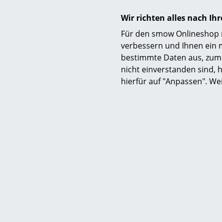
Desig
Wir richten alles nach I
Für den smow Onlineshop nu
verbessern und Ihnen ein 
Das Design
bestimmte Daten aus, zum 
Präzision un
nicht einverstanden sind, h
die ebenso z
hierfür auf "Anpassen". We
jedes Stück
OUT denkt Ge
Kollektion l
nüchternen 
“HAUS OF OU
Der Bezirk 
Entwurfsphas