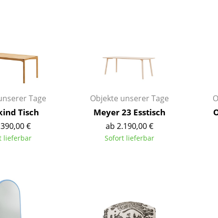
Barmöbel
Outdoor-Leuchten
Garderoben
Akkuleuchten
Kleinaufbewahrung
... alle Leuchten
Einzelteile
... alle Aufbewahrungsmöbel
USM Haller Konfigurator
unserer Tage
Objekte unserer Tage
O
ind Tisch
Meyer 23 Esstisch
O
.390,00 €
ab 2.190,00 €
t lieferbar
Sofort lieferbar
Zuhause
Wohnzimmer
Esszimmer
Schlafzimmer