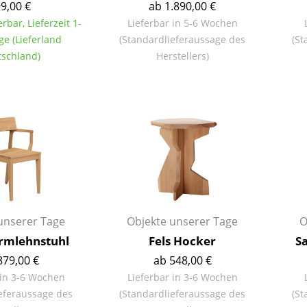
9,00 €
ab 1.890,00 €
Richard Lampert
Ludwig Mies van der Rohe
erbar, Lieferzeit 1-
Lieferbar in 5-6 Wochen
Thonet
Marcel Breuer
ge (Lieferland
(Standardlieferaussage des
(St
USM Haller
Philippe Starck
schland)
Herstellers)
Vitra
Verner Panton
... alle Hersteller A-Z
... alle Designer A-Z
Neu bei smow
Inspiration
Special Editions
Designklassiker
Frauen im Design
Bauhaus Design
unserer Tage
Objekte unserer Tage
O
Midcentury Design
Armlehnstuhl
Fels Hocker
Sa
Skandinavisches De
879,00 €
ab 548,00 €
Italienisches Design
 in 3-6 Wochen
Lieferbar in 3-6 Wochen
Nachhaltiges Desig
eferaussage des
(Standardlieferaussage des
(St
Natürliche Material