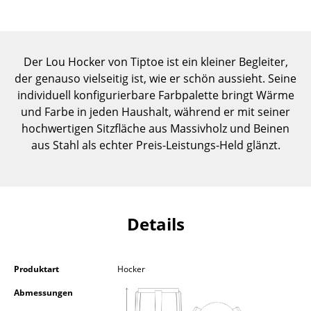
Einzelteile
... alle Tische
Der Lou Hocker von Tiptoe ist ein kleiner Begleiter,
Aufbewahren
der genauso vielseitig ist, wie er schön aussieht. Seine
individuell konfigurierbare Farbpalette bringt Wärme
Regale & Schränke
und Farbe in jeden Haushalt, während er mit seiner
hochwertigen Sitzfläche aus Massivholz und Beinen
Bücherregale
aus Stahl als echter Preis-Leistungs-Held glänzt.
Wandregale
Sideboards & Kommoden
TV Möbel
Details
Beistell- & Rollcontainer
Barmöbel
Produktart
Hocker
Abmessungen
Garderoben