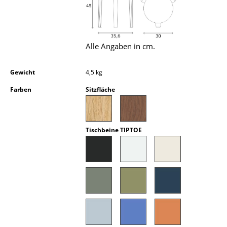
Kleinaufbewahrung
Einzelteile
Alle Angaben in cm.
... alle Aufbewahrungsmöbel
Gewicht
4,5 kg
Licht
Farben
Sitzfläche
Hängeleuchten & Deckenleuchten
Tischleuchten
Tischbeine TIPTOE
Schreibtischleuchten
Stehleuchten & Leseleuchten
Bodenleuchten
Wandleuchten
Outdoor-Leuchten