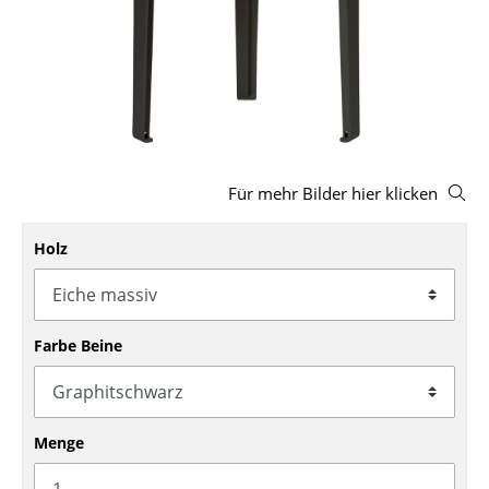
Hocker
Bänke & Liegen
Sitzsäcke
Gartenstühle
Für mehr Bilder hier klicken
Kinderstühle
Schaukelstühle
Holz
Bürodrehstühle
Konferenzstühle
Farbe Beine
Bürosessel
Einzelteile
Menge
... alle Sitzmöbel