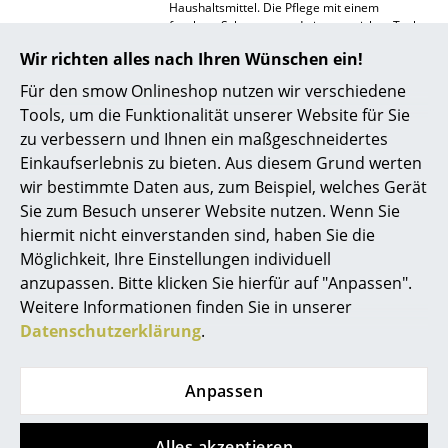
Haushaltsmittel. Die Pflege mit einem
feuchten Schwamm und einem weichen Tuch
Räume
ist ausreichend. Die Stahlbeine sind auf
Wir richten alles nach Ihren Wünschen ein!
Langlebigkeit ausgelegt und bedürfen keiner
Zuhause
besonderen Pflege. Bei Bedarf können sie mit
Für den smow Onlineshop nutzen wir verschiedene
einem Mikrofasertuch und klarem Wasser
Wohnzimmer
Tools, um die Funktionalität unserer Website für Sie
gereinigt werden.
zu verbessern und Ihnen ein maßgeschneidertes
Zertifikate &
Nachhaltigkeit ist Kernaspekt der
Esszimmer
Einkaufserlebnis zu bieten. Aus diesem Grund werten
Nachhaltigkeit
Designphilosophie von TIPTOE. Neben der
wir bestimmte Daten aus, zum Beispiel, welches Gerät
Verwendung von Lacken auf Wasserbasis
Schlafzimmer
auch werden auch die verwendeten
Sie zum Besuch unserer Website nutzen. Wenn Sie
Materialien sorgfältig ausgewählt und
Kinderzimmer
hiermit nicht einverstanden sind, haben Sie die
verarbeitet, um ein langlebiges Produkt mit
Möglichkeit, Ihre Einstellungen individuell
minimalen Auswirkungen auf die Umwelt zu
Arbeitszimmer
kreieren. Das Holz stammt ausschließlich aus
anzupassen. Bitte klicken Sie hierfür auf "Anpassen".
PEFC-zertifiziertem Anbau (Zertifikat
Weitere Informationen finden Sie in unserer
PEFC/07-31-60)
in Europa, die Beschläge sind
Diele
Datenschutzerklärung
.
aus Stahl. Damit lassen sich die einzelnen
Werkstoffe sauber trennen und ggf. erneut
Badezimmer
recyceln. Viele der Werkstoffe, die TIPTOE
verwendet, sind bereits recycelt. Selbst das
Anpassen
Stauraum
Verpackungsmaterial besteht zu mindestens
80% aus recyceltem Papier.
Balkon & Garten
Alles akzeptieren