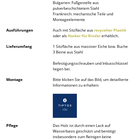
Bulgarien: Fußgestelle aus
Spiegel
pulverbeschichtetem Stahl
Frankreich: mechanische Teile und
Montageelemente
Figuren & Miniaturen
Ausführungen
Auch mit Sitzfläche aus
recycelter Plastik
Vasen
oder als
Hocker für Kinder
erhältlich.
Tabletts
Lieferumfang
1 Sitzfläche aus massiver Eiche bzw. Buche
3 Beine aus Stahl
Büroutensilien
Befestigungsschrauben und Inbusschlüssel
liegen bei.
Aufbewahrungsboxen
Montage
Bitte klicken Sie auf das Bild, um detaillierte
Decken
Informationen zu erhalten:
Kissen
Teppiche
Vorhänge
Pflege
Das Holz ist durch einen Lack auf
Wasserbasis geschützt und benötigt
... alle Accessoires
insbesondere zum Reinigen keine