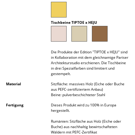
Akkuleuchten
... alle Leuchten
Tischbeine TIPTOE x HEJU
Betten
Doppelbetten
Die Produkte der Edition "TIPTOE x HEJU" sind
Einzelbetten
in Kollaboration mit dem gleichnamige Pariser
Architekturstudio erschienen. Die Tischbeine
Stapelbetten
in drei Spezialfarben sind limitiert und
gestempelt.
Kinderbetten
Material
Sitzfläche: massives Holz (Eiche oder Buche
aus PEFC-zertifiziertem Anbau)
Nachttische & Bettzubehör
Beine: pulverbeschichteter Stahl
... alle Betten
Fertigung
Dieses Produkt wird zu 100% in Europa
hergestellt.
Accessoires
Rumänien: Sitzfläche aus Holz (Eiche oder
Buche) aus nachhaltig bewirtschafteten
Uhren
Wäldern mit PEFC-Zertifikat