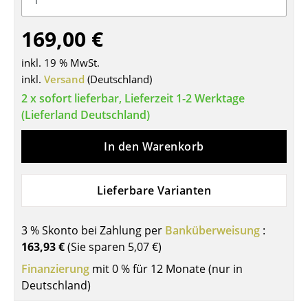
Tische
169,00 €
Esstische
inkl. 19 % MwSt.
Beistelltische
inkl.
Versand
(Deutschland)
2 x sofort lieferbar, Lieferzeit 1-2 Werktage
Couchtische
(Lieferland Deutschland)
Schreibtische
In den Warenkorb
Sekretäre & PC-Tische
Konferenztische
Lieferbare Varianten
Stehtische & Stehpulte
3 % Skonto bei Zahlung per
Banküberweisung
:
Kindertische
163,93 €
(Sie sparen
5,07 €
)
Gartentische
Finanzierung
mit 0 % für 12 Monate (nur in
Deutschland)
Servierwagen