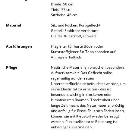
Breite: 50 cm
Akkuleuchten
Tiefe: 77 cm
Sitzhöhe: 46 cm
... alle Leuchten
Material
Sitz und Rücken: Korbgeflecht
Gestell: Stahlrohr verchromt
Betten
Gleiter: Kunststoff, schwarz
Doppelbetten
Ausführungen
Filzgleiter für harte Böden oder
Kunststoffgleiter für Teppichböden auf
Einzelbetten
Anfrage erhältlich
Pflege
Natürliche Materialien brauchen besondere
Stapelbetten
Aufmerksamkeit. Das Geflecht sollte
regelmäßig auf der rauen
Kinderbetten
Unterseite/Rückseite befeuchtet werden, um
seine Elastizität zu erhalten - das ist
Nachttische & Bettzubehör
besonders wichtig in trockenen oder
klimatisierten Räumen. Trockenheit über
... alle Betten
lange Zeit macht das Naturmaterial brüchig
und anfällig für Risse. Falls sich Fäden lösen,
können sie mit Klebstoff wieder befestigt
Accessoires
werden. Punktuelle starke Belastung ist
unbedingt zu vermeiden.
Uhren