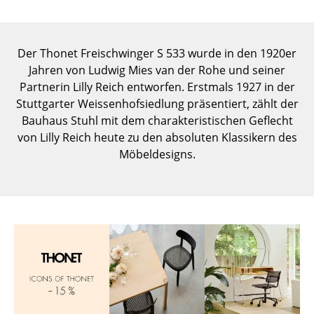
Einzelteile
... alle Tische
Der Thonet Freischwinger S 533 wurde in den 1920er
Jahren von Ludwig Mies van der Rohe und seiner
Aufbewahren
Partnerin Lilly Reich entworfen. Erstmals 1927 in der
Regale & Schränke
Stuttgarter Weissenhofsiedlung präsentiert, zählt der
Bauhaus Stuhl mit dem charakteristischen Geflecht
Bücherregale
von Lilly Reich heute zu den absoluten Klassikern des
Möbeldesigns.
Wandregale
Sideboards & Kommoden
TV Möbel
Beistell- & Rollcontainer
Barmöbel
Garderoben