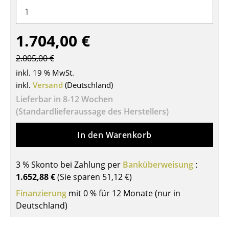
Tische
Esstische
1.704,00 €
Beistelltische
2.005,00 €
inkl. 19 % MwSt.
Couchtische
inkl.
Versand
(Deutschland)
Schreibtische
Lieferbar in 8-12 Wochen
(Standardlieferaussage des Herstellers)
Sekretäre & PC-Tische
In den Warenkorb
Konferenztische
Stehtische & Stehpulte
3 % Skonto bei Zahlung per
Banküberweisung
:
1.652,88 €
(Sie sparen
51,12 €
)
Kindertische
Finanzierung
mit 0 % für 12 Monate (nur in
Gartentische
Deutschland)
Servierwagen