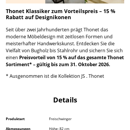
Kleinaufbewahrung
Thonet Klassiker zum Vorteilspreis – 15 %
Rabatt auf Designikonen
Einzelteile
... alle Aufbewahrungsmöbel
Seit über zwei Jahrhunderten prägt Thonet das
moderne Möbeldesign mit zeitlosen Formen und
Licht
meisterhafter Handwerkskunst. Entdecken Sie die
Vielfalt von Bugholz bis Stahlrohr und sichern Sie sich
Hängeleuchten & Deckenleuchten
einen
Preisvorteil von 15 % auf das gesamte Thonet
Sortiment* – gültig bis zum 31. Oktober 2026.
Tischleuchten
* Ausgenommen ist die Kollektion JS . Thonet
Schreibtischleuchten
Stehleuchten & Leseleuchten
Details
Bodenleuchten
Wandleuchten
Produktart
Freischwinger
Outdoor-Leuchten
Abmessungen
Höhe: 82 cm