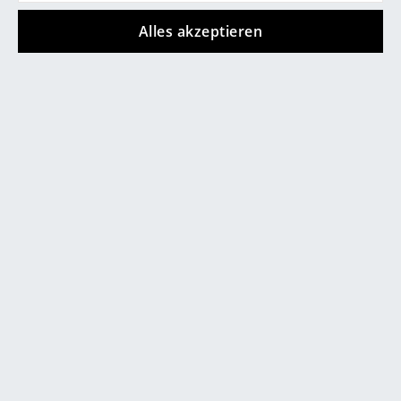
Informationen finden Sie hier
.
Räume
Alles akzeptieren
Gewährleistung
24 Monate
Zuhause
Wohnzimmer
Esszimmer
Angebot
Schlafzimmer
Angebot
Kinderzimmer
Arbeitszimmer
Diele
Badezimmer
Stauraum
Thonet
S 533 Freischwinger,
Balkon & Garten