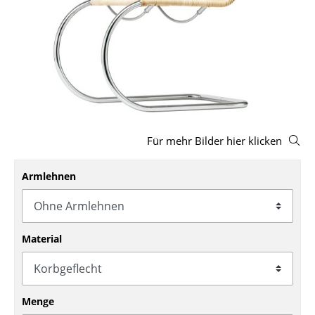
Hocker
Bänke & Liegen
Sitzsäcke
Gartenstühle
Kinderstühle
Für mehr Bilder hier klicken
Schaukelstühle
Armlehnen
Bürodrehstühle
Konferenzstühle
Material
Bürosessel
Einzelteile
... alle Sitzmöbel
Menge