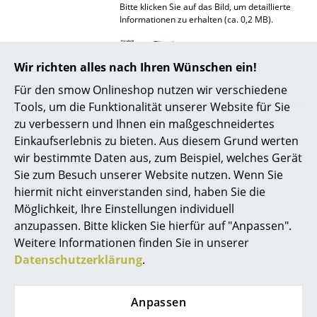
Bitte klicken Sie auf das Bild, um detaillierte
Spiegel
Informationen zu erhalten (ca. 0,2 MB).
Figuren & Miniaturen
Wir richten alles nach Ihren Wünschen ein!
Vasen
Für den smow Onlineshop nutzen wir verschiedene
Tabletts
Tools, um die Funktionalität unserer Website für Sie
zu verbessern und Ihnen ein maßgeschneidertes
Büroutensilien
Einkaufserlebnis zu bieten. Aus diesem Grund werten
Zertifikate &
Thonet hat das Thema Nachhaltigkeit zu
wir bestimmte Daten aus, zum Beispiel, welches Gerät
Nachhaltigkeit
einem Unternehmensgrundsatz erklärt.
Aufbewahrungsboxen
Kontinuierlich optimiert der Hersteller
Sie zum Besuch unserer Website nutzen. Wenn Sie
sämtliche Prozesse von der
Decken
hiermit nicht einverstanden sind, haben Sie die
Produktion/Technologie über die
Möglichkeit, Ihre Einstellungen individuell
Materialwirtschaft und Recyclingfähigkeit bis
Kissen
hin zu den Transportwegen und achtet
anzupassen. Bitte klicken Sie hierfür auf "Anpassen".
beständig auf ressourcenschonenden
Weitere Informationen finden Sie in unserer
Teppiche
Energieverbrauch und Materialeinsatz. Nicht
Datenschutzerklärung
.
zuletzt zählen die sozialen und ethischen
Vorhänge
Grundsätze zum obersten Gebot. Für seine
Maßnahmen des nachhaltigen und
umweltfreundlichen Wirtschaftens erhielt
Anpassen
... alle Accessoires
Thonet das “Green Globe Zertifikat” -
weitere