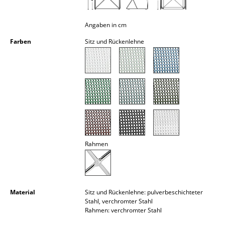
Kleinaufbewahrung
Angaben in cm
Einzelteile
Farben
Sitz und Rückenlehne
... alle Aufbewahrungsmöbel
Licht
Hängeleuchten & Deckenleuchten
Tischleuchten
Schreibtischleuchten
Rahmen
Stehleuchten & Leseleuchten
Bodenleuchten
Material
Sitz und Rückenlehne: pulverbeschichteter
Wandleuchten
Stahl, verchromter Stahl
Rahmen: verchromter Stahl
Outdoor-Leuchten