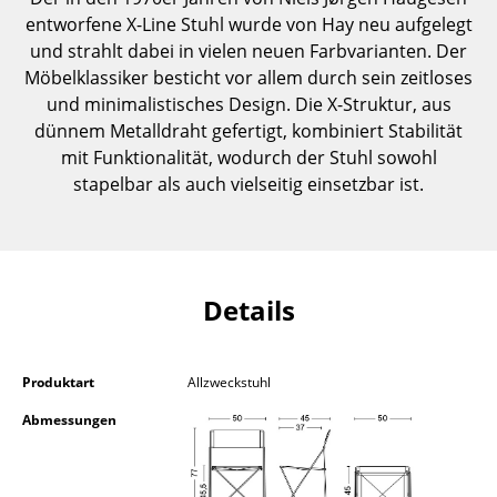
Einzelteile
entworfene X-Line Stuhl wurde von Hay neu aufgelegt
und strahlt dabei in vielen neuen Farbvarianten. Der
... alle Tische
Möbelklassiker besticht vor allem durch sein zeitloses
und minimalistisches Design. Die X-Struktur, aus
Aufbewahren
dünnem Metalldraht gefertigt, kombiniert Stabilität
mit Funktionalität, wodurch der Stuhl sowohl
Regale & Schränke
stapelbar als auch vielseitig einsetzbar ist.
Bücherregale
Wandregale
Sideboards & Kommoden
Details
TV Möbel
Beistell- & Rollcontainer
Produktart
Allzweckstuhl
Abmessungen
Barmöbel
Garderoben