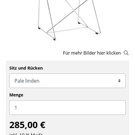
Hocker
Bänke & Liegen
Sitzsäcke
Gartenstühle
Für mehr Bilder hier klicken
Kinderstühle
Sitz und Rücken
Schaukelstühle
Bürodrehstühle
Konferenzstühle
Menge
Bürosessel
Einzelteile
285,00 €
... alle Sitzmöbel