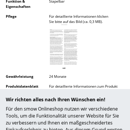
Funktion &
Stapelbar
Akkuleuchten
Eigenschaften
... alle Leuchten
Pflege
Für detaillierte Informationen klicken
Sie bitte auf das Bild (ca. 0,3 MB).
Betten
Doppelbetten
Einzelbetten
Stapelbetten
Gewährleistung
24 Monate
Kinderbetten
Produktdatenblatt
Für detaillierte Informationen zum Produkt
Nachttische & Bettzubehör
klicken
Sie bitte auf das Bild (ca. 2,5 MB).
Wir richten alles nach Ihren Wünschen ein!
... alle Betten
Für den smow Onlineshop nutzen wir verschiedene
Accessoires
Tools, um die Funktionalität unserer Website für Sie
zu verbessern und Ihnen ein maßgeschneidertes
Uhren
Einkaufserlebnis zu bieten. Aus diesem Grund werten