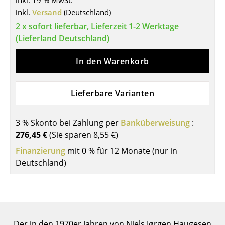
inkl. 19 % MwSt.
inkl.
Versand
(Deutschland)
Tische
2 x sofort lieferbar, Lieferzeit 1-2 Werktage
Esstische
(Lieferland Deutschland)
Beistelltische
In den Warenkorb
Couchtische
Lieferbare Varianten
Schreibtische
Sekretäre & PC-Tische
3 % Skonto bei Zahlung per
Banküberweisung
:
Konferenztische
276,45 €
(Sie sparen
8,55 €
)
Finanzierung
mit 0 % für 12 Monate (nur in
Stehtische & Stehpulte
Deutschland)
Kindertische
Gartentische
Servierwagen
Der in den 1970er Jahren von Niels Jørgen Haugesen