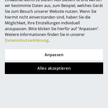
wir bestimmte Daten aus, zum Beispiel, welches Gerät
Spiegel
Sie zum Besuch unserer Website nutzen. Wenn Sie
Figuren & Miniaturen
hiermit nicht einverstanden sind, haben Sie die
Beliebte Varianten
Möglichkeit, Ihre Einstellungen individuell
Vasen
anzupassen. Bitte klicken Sie hierfür auf "Anpassen".
Weitere Informationen finden Sie in unserer
Tabletts
Datenschutzerklärung
.
Büroutensilien
Anpassen
Aufbewahrungsboxen
Decken
Alles akzeptieren
Kissen
Hay
Hay
X-Line Indoor Stuhl,
X-Line Indoor Stuhl,
Teppiche
Pale linden
Autumn green
Vorhänge
285,00 €
285,00 €
2 x sofort lieferbar,
2 x sofort lieferbar,
... alle Accessoires
Lieferzeit 1-2 Werktage
Lieferzeit 1-2 Werktage