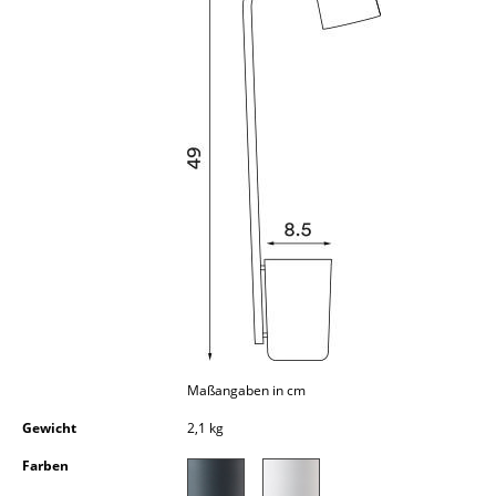
Kleinaufbewahrung
Einzelteile
... alle Aufbewahrungsmöbel
Licht
Hängeleuchten & Deckenleuchten
Tischleuchten
Schreibtischleuchten
Stehleuchten & Leseleuchten
Bodenleuchten
Maßangaben in cm
Wandleuchten
Gewicht
2,1 kg
Farben
Outdoor-Leuchten