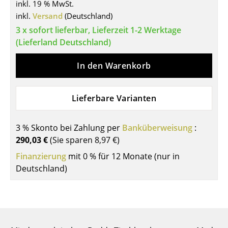
inkl. 19 % MwSt.
Tische
inkl.
Versand
(Deutschland)
3 x sofort lieferbar, Lieferzeit 1-2 Werktage
Esstische
(Lieferland Deutschland)
Beistelltische
In den Warenkorb
Couchtische
Schreibtische
Lieferbare Varianten
Sekretäre & PC-Tische
3 % Skonto bei Zahlung per
Banküberweisung
:
Konferenztische
290,03 €
(Sie sparen
8,97 €
)
Finanzierung
Stehtische & Stehpulte
mit 0 % für 12 Monate (nur in
Deutschland)
Kindertische
Gartentische
Servierwagen