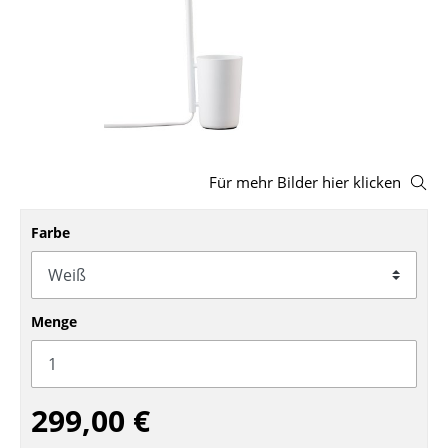
Hocker
Bänke & Liegen
Sitzsäcke
Gartenstühle
Für mehr Bilder hier klicken
Kinderstühle
Schaukelstühle
Farbe
Bürodrehstühle
Konferenzstühle
Menge
Bürosessel
Einzelteile
299,00 €
... alle Sitzmöbel