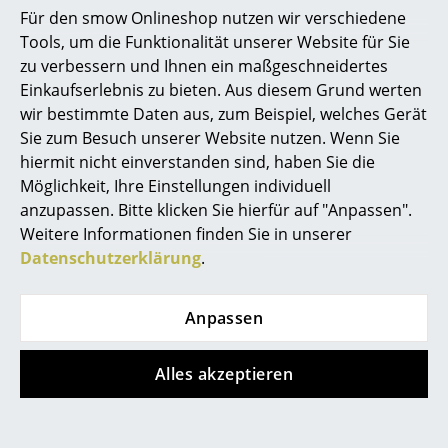
Zertifikate &
Schutzart IP 20
Für den smow Onlineshop nutzen wir verschiedene
Spiegel
Nachhaltigkeit
Schutzklasse II
Tools, um die Funktionalität unserer Website für Sie
Gewährleistung
24 Monate
zu verbessern und Ihnen ein maßgeschneidertes
Figuren & Miniaturen
Einkaufserlebnis zu bieten. Aus diesem Grund werten
Produktfamilie
Buddy Stehleuchte
Vasen
wir bestimmte Daten aus, zum Beispiel, welches Gerät
Produktdatenblatt
Bitte klicken Sie auf das Bild, um detaillierte
Sie zum Besuch unserer Website nutzen. Wenn Sie
Tabletts
Informationen zu erhalten (ca. 0,5 MB).
hiermit nicht einverstanden sind, haben Sie die
Möglichkeit, Ihre Einstellungen individuell
Büroutensilien
anzupassen. Bitte klicken Sie hierfür auf "Anpassen".
Aufbewahrungsboxen
Weitere Informationen finden Sie in unserer
Datenschutzerklärung
.
Decken
Kissen
Anpassen
Teppiche
Alles akzeptieren
Vorhänge
Beliebte Varianten
... alle Accessoires