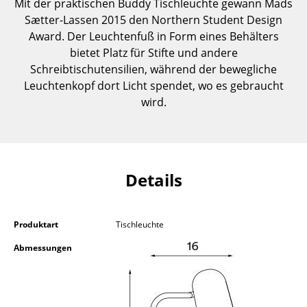
Mit der praktischen Buddy Tischleuchte gewann Mads
Einzelteile
Sætter-Lassen 2015 den Northern Student Design
Award. Der Leuchtenfuß in Form eines Behälters
... alle Tische
bietet Platz für Stifte und andere
Schreibtischutensilien, während der bewegliche
Aufbewahren
Leuchtenkopf dort Licht spendet, wo es gebraucht
Regale & Schränke
wird.
Bücherregale
Wandregale
Details
Sideboards & Kommoden
TV Möbel
Produktart
Tischleuchte
Beistell- & Rollcontainer
Abmessungen
Barmöbel
Garderoben