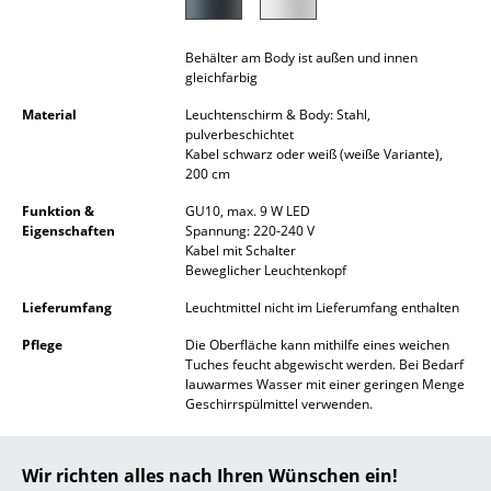
Akkuleuchten
Behälter am Body ist außen und innen
... alle Leuchten
gleichfarbig
Betten
Material
Leuchtenschirm & Body: Stahl,
pulverbeschichtet
Kabel schwarz oder weiß (weiße Variante),
Doppelbetten
200 cm
Einzelbetten
Funktion &
GU10, max. 9 W LED
Eigenschaften
Spannung: 220-240 V
Stapelbetten
Kabel mit Schalter
Beweglicher Leuchtenkopf
Kinderbetten
Lieferumfang
Leuchtmittel nicht im Lieferumfang enthalten
Nachttische & Bettzubehör
Pflege
Die Oberfläche kann mithilfe eines weichen
Tuches feucht abgewischt werden. Bei Bedarf
... alle Betten
lauwarmes Wasser mit einer geringen Menge
Geschirrspülmittel verwenden.
Accessoires
Auszeichnungen &
Northern Lighting Student Design Award 2015
Museen
Wir richten alles nach Ihren Wünschen ein!
Uhren