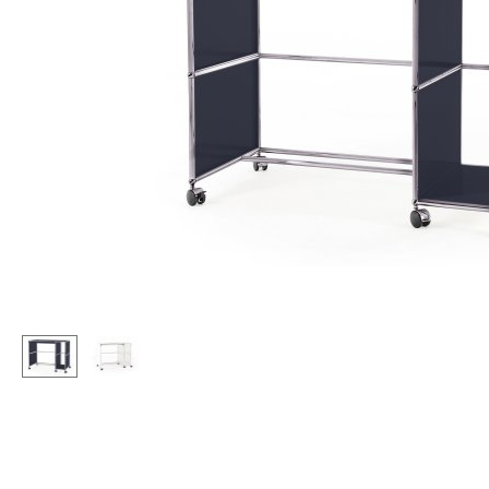
Stehpulte
Hocker
Kindertische
Bänke & Liegen
Gartentische
Sitzsäcke
Servierwagen
Gartenstühle
Einzelteile
Kinderstühle
... alle Tische
Schaukelstühle
Bürodrehstühle
Konferenzstühle
Bürosessel
Einzelteile
... alle Sitzmöbel