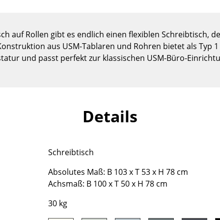
Kinderzimmer
Arbeitszimmer
Diele
h auf Rollen gibt es endlich einen flexiblen Schreibtisch, d
Konstruktion aus USM-Tablaren und Rohren bietet als Typ
Badezimmer
tatur und passt perfekt zur klassischen USM-Büro-Einricht
Stauraum
Balkon & Garten
Hersteller
Designer
Details
Artemide
Alvar Aalto
Cassina
Arne Jacobsen
Fritz Hansen
Charles & Ray Eames
Schreibtisch
HAY
Eero Saarinen
Knoll International
Egon Eiermann
Absolutes Maß: B 103 x T 53 x H 78 cm
Achsmaß: B 100 x T 50 x H 78 cm
Louis Poulsen
Eileen Gray
Muuto
Jean Prouvé
30 kg
Nils Holger Moormann
Le Corbusier