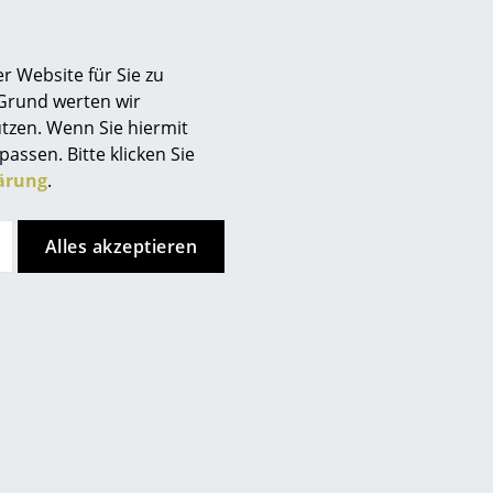
Berlin
Chemnitz
r Website für Sie zu
Düsseldorf
 Grund werten wir
Essen
tzen. Wenn Sie hiermit
Frankfurt
passen. Bitte klicken Sie
Freiburg
ärung
.
Hamburg
Hannover
Alles akzeptieren
Kempten
Köln
Konstanz
Leipzig
Mainz
München
Nürnberg
Schwarzwald