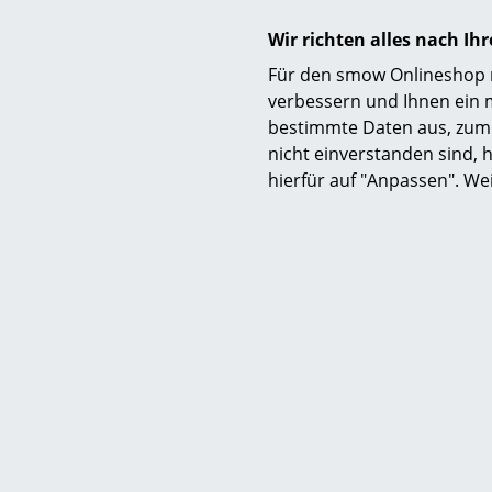
Auszeichnungen & Museen
Wir richten alles nach I
Zertifikate
Für den smow Onlineshop nu
verbessern und Ihnen ein 
bestimmte Daten aus, zum 
nicht einverstanden sind, h
Gewährleistung
hierfür auf "Anpassen". We
Produktdatenblatt