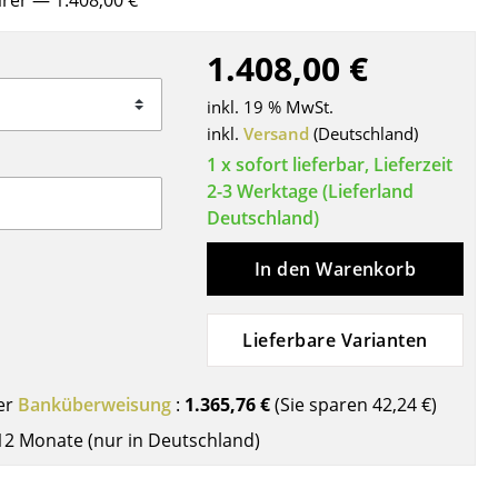
ärer
— 1.408,00 €
Decken
Kissen
1.408,00 €
Teppiche
inkl. 19 % MwSt.
Vorhänge
inkl.
Versand
(Deutschland)
... alle Accessoires
1 x sofort lieferbar, Lieferzeit
2-3 Werktage (Lieferland
Deutschland)
In den Warenkorb
Lieferbare Varianten
Büro
er
Banküberweisung
:
1.365,76 €
(Sie sparen
42,24 €
)
Arbeitsplatz
12 Monate (nur in Deutschland)
Management Büro
Konferenzraum