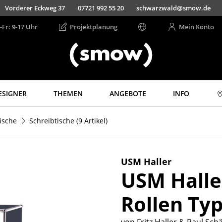
Vorderer Eckweg 37
07721 992 55 20
schwarzwald@smow.de
-Fr: 9-17 Uhr
Projektplanung
Mein Konto
ESIGNER
THEMEN
ANGEBOTE
INFO
Aufbewahren
Licht
ische
Schreibtische
(9 Artikel)
Regale & Schränke
Hängeleuchten &
Deckenleuchten
Bücherregale
Tischleuchten
Wandregale
USM Haller
Schreibtischleuchten
USM Haller
Sideboards &
Kommoden
Stehleuchten &
Leseleuchten
Rollen Typ
TV Möbel
Bodenleuchten
Beistell- &
Rollcontainer
Wandleuchten