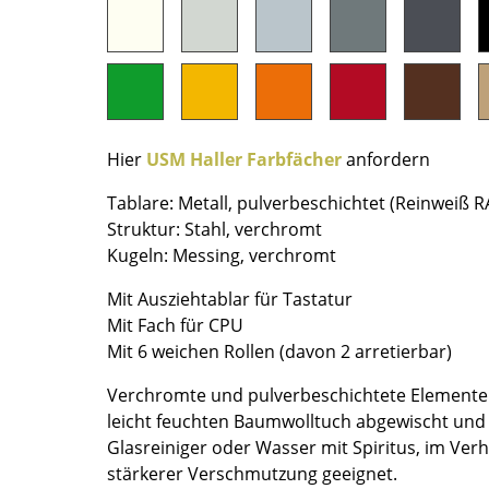
Richard Lampert
Ludwig Mies van der Rohe
Thonet
Marcel Breuer
USM Haller
Philippe Starck
Vitra
Verner Panton
... alle Hersteller A-Z
... alle Designer A-Z
Hier
USM Haller Farbfächer
anfordern
Neu bei smow
Tablare: Metall, pulverbeschichtet (Reinweiß R
Inspiration
Struktur: Stahl, verchromt
Special Editions
Kugeln: Messing, verchromt
Designklassiker
Mit Ausziehtablar für Tastatur
Frauen im Design
Mit Fach für CPU
Bauhaus Design
Mit 6 weichen Rollen (davon 2 arretierbar)
Midcentury Design
Skandinavisches De
Verchromte und pulverbeschichtete Elemente 
leicht feuchten Baumwolltuch abgewischt und
Italienisches Design
Glasreiniger oder Wasser mit Spiritus, im Verh
Nachhaltiges Desig
stärkerer Verschmutzung geeignet.
Natürliche Material