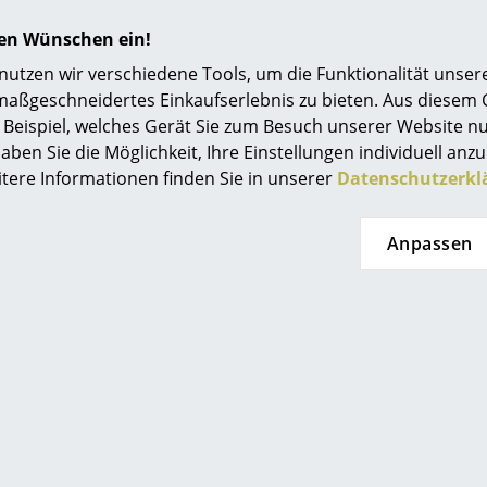
Einrichtungsberatung
MoMA, New York
hren Wünschen ein!
Referenzen
Nicht brennbar Klasse 1 nach DIN 4102
tzen wir verschiedene Tools, um die Funktionalität unsere
GREENGUARD - Indoor Air Quality
maßgeschneidertes Einkaufserlebnis zu bieten. Aus diesem
smow Kompass
LEED "Grüne Richtlinie"
Beispiel, welches Gerät Sie zum Besuch unserer Website nu
aben Sie die Möglichkeit, Ihre Einstellungen individuell anzu
24 Monate
itere Informationen finden Sie in unserer
Datenschutzerkl
Bitte klicken Sie auf das Bild, um detaillierte
Informationen zu erhalten (ca. 1,6 MB).
Anpassen