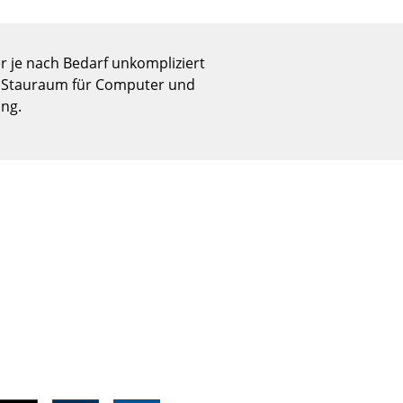
Empfang
Cafeteria
Branchenlösungen
er je nach Bedarf unkompliziert
 1 Stauraum für Computer und
Sicheres Arbeiten
ung.
Das Original