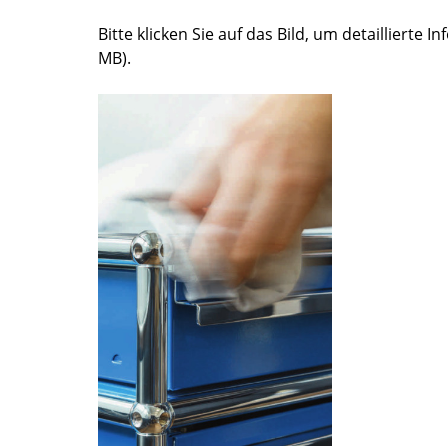
Farbwelten
Bitte klicken Sie auf das Bild, um detaillierte I
Das Original
MB).
Geschenkideen
ervice
ontakt
ezahlung
ersand
AQ
ückgabe & Umtausch
sere Vorteile auf einen Blick
GB
atenschutz
Projektplanung