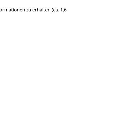
nformationen zu erhalten (ca. 1,6
Unternehmen
Über uns
smow vor Ort
Katalog
Jobs bei smow
Arbeiten bei smow
Newsletter
Journal
Presse
Impressum
Stores