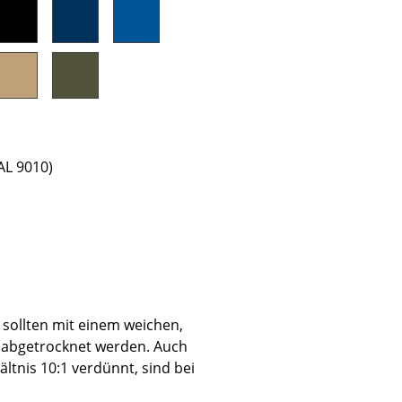
AL 9010)
sign
sollten mit einem weichen,
 abgetrocknet werden. Auch
ältnis 10:1 verdünnt, sind bei
n
ien