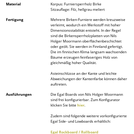
Material
Korpus: Furniersperrholz Birke
Kleinaufbewahrung
Sitzauflage: Filz, hellgrau meliert
Einzelteile
Fertigung
Mehrere Birken-Furniere werden kreuzweise
verleimt, wodurch ein Werkstoff mit hoher
... alle Aufbewahrungsmöbel
Dimensionsstabilität entsteht. In der Regel
sind die Birkensperrholzplatten von Nils
Holger Moormann oberflächenbeschichtet
Licht
oder geölt. Sie werden in Finnland gefertigt.
Die im finnischen Klima langsam wachsenden
Hängeleuchten & Deckenleuchten
Bäume erzeugen feinfaseriges Holz von
gleichmäßig hoher Qualität.
Tischleuchten
Asteinschlüsse an der Kante und leichte
Abweichungen der Kantenfarbe können daher
Schreibtischleuchten
auftreten.
Stehleuchten & Leseleuchten
Ausführungen
Die Egal Boards von Nils Holger Moormann
sind frei konfigurierbar. Zum Konfigurator
Bodenleuchten
klicken Sie bitte
hier
.
Wandleuchten
Zudem sind folgende weitere vorkonfigurierte
Egal Side- und Lowboards erhältlich:
Outdoor-Leuchten
Egal Rockboard / Rollboard