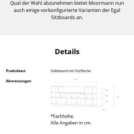
Qual der Wahl abzunehmen bietet Moormann nun
Einzelteile
auch einige vorkonfigurierte Varianten der Egal
Sitzboards an.
... alle Tische
Aufbewahren
Regale & Schränke
Details
Bücherregale
Wandregale
Produktart
Sideboard mit Sitzfläche
Sideboards & Kommoden
Abmessungen
TV Möbel
Beistell- & Rollcontainer
Barmöbel
*Fachhöhe.
Alle Angaben in cm.
Garderoben