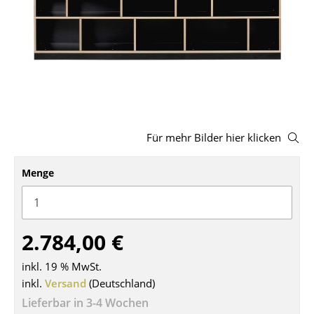
Hocker
Bänke & Liegen
Sitzsäcke
Gartenstühle
Kinderstühle
Für mehr Bilder hier klicken
Schaukelstühle
Menge
Bürodrehstühle
Konferenzstühle
2.784,00 €
Bürosessel
inkl. 19 % MwSt.
Einzelteile
inkl.
Versand
(Deutschland)
... alle Sitzmöbel
Lieferbar in 3-4 Wochen