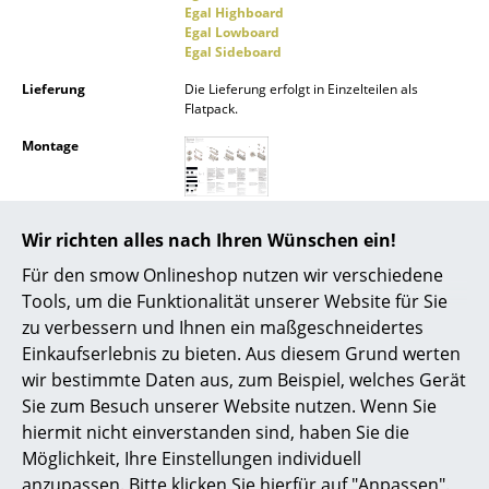
Egal Highboard
Akkuleuchten
Egal Lowboard
Egal Sideboard
... alle Leuchten
Lieferung
Die Lieferung erfolgt in Einzelteilen als
Flatpack.
Betten
Montage
Doppelbetten
Einzelbetten
Pflege
Leichte oberflächliche Verschmutzungen an
Wir richten alles nach Ihren Wünschen ein!
den unbehandelten Kanten können mithilfe
Stapelbetten
eines feinkörnigen Schleifpapiers entfernt
Für den smow Onlineshop nutzen wir verschiedene
werden. Beschichtete Oberflächen können
Kinderbetten
Tools, um die Funktionalität unserer Website für Sie
mithilfe eines weichen Tuches mit
lauwarmem Wasser und einer geringen
zu verbessern und Ihnen ein maßgeschneidertes
Nachttische & Bettzubehör
Menge an farblosem Geschirrspülmittel
Einkaufserlebnis zu bieten. Aus diesem Grund werten
gereinigt werden. Geölte Oberflächen bitte
... alle Betten
wir bestimmte Daten aus, zum Beispiel, welches Gerät
lediglich mit einem leicht angefeuchteten
Tuch abwischen und ggf. mit farblosem Öl
Sie zum Besuch unserer Website nutzen. Wenn Sie
nachbehandeln.
Accessoires
hiermit nicht einverstanden sind, haben Sie die
Möglichkeit, Ihre Einstellungen individuell
Gewährleistung
24 Monate
Uhren
anzupassen. Bitte klicken Sie hierfür auf "Anpassen".