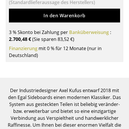
(Standardlieferaussage des Herstellers)
Tische
In den Warenkorb
Esstische
Beistelltische
3 % Skonto bei Zahlung per
Banküberweisung
:
2.700,48 €
(Sie sparen
83,52 €
)
Couchtische
Finanzierung
mit 0 % für 12 Monate (nur in
Schreibtische
Deutschland)
Sekretäre & PC-Tische
Konferenztische
Stehtische & Stehpulte
Der Industriedesigner Axel Kufus entwarf 2018 mit
den Egal Sideboards einen modernen Klassiker. Das
Kindertische
System aus gesteckten Teilen ist beliebig veränder-
bzw. erweiterbar und bietet so eine einzigartige
Gartentische
Verbindung aus Verspieltheit und handwerklicher
Servierwagen
Raffinesse. Um Ihnen bei dieser enormen Vielfalt die