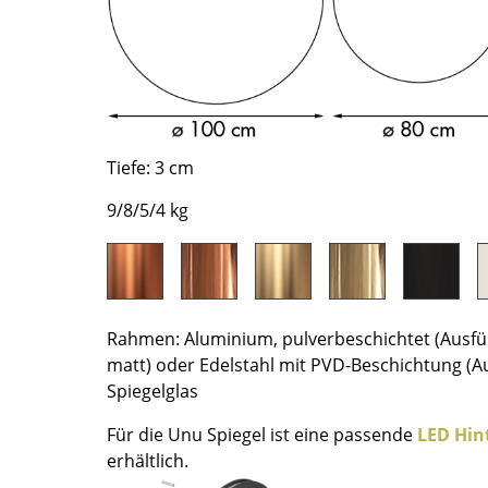
Richard Lampert
Ludwig Mies van der Rohe
Thonet
Marcel Breuer
USM Haller
Philippe Starck
Vitra
Verner Panton
... alle Hersteller A-Z
... alle Designer A-Z
Tiefe: 3 cm
Neu bei smow
9/8/5/4 kg
Inspiration
Special Editions
Designklassiker
Frauen im Design
Bauhaus Design
Rahmen: Aluminium, pulverbeschichtet (Ausf
Midcentury Design
matt) oder Edelstahl mit PVD-Beschichtung (A
Spiegelglas
Skandinavisches De
Italienisches Design
Für die Unu Spiegel ist eine passende
LED Hin
Nachhaltiges Desig
erhältlich.
Natürliche Material