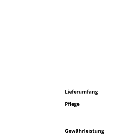
S
K
B
V
F
R
Lieferumfang
Un
A
Pflege
D
Gewährleistung