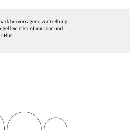
Empfang
Cafeteria
Branchenlösungen
mark hervorragend zur Geltung.
Sicheres Arbeiten
egel leicht kombinierbar und
r Flur.
Das Original