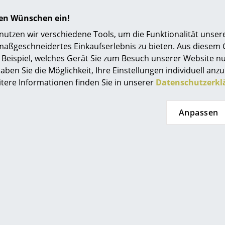
Einrichtungsberatung
Unu Spiegel oval
hren Wünschen ein!
Referenzen
Bitte klicken Sie auf das Bild, um detaillierte
tzen wir verschiedene Tools, um die Funktionalität unsere
Informationen zu erhalten (ca. 6 MB).
maßgeschneidertes Einkaufserlebnis zu bieten. Aus diesem
smow Kompass
Beispiel, welches Gerät Sie zum Besuch unserer Website nu
aben Sie die Möglichkeit, Ihre Einstellungen individuell anzu
itere Informationen finden Sie in unserer
Datenschutzerkl
Anpassen