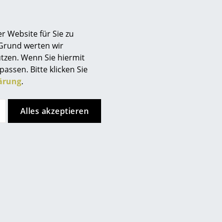
Berlin
Chemnitz
r Website für Sie zu
Düsseldorf
 Grund werten wir
Essen
tzen. Wenn Sie hiermit
Frankfurt
passen. Bitte klicken Sie
Freiburg
ärung
.
Hamburg
Hannover
Alles akzeptieren
Kempten
Köln
Konstanz
Leipzig
Mainz
München
Nürnberg
Schwarzwald