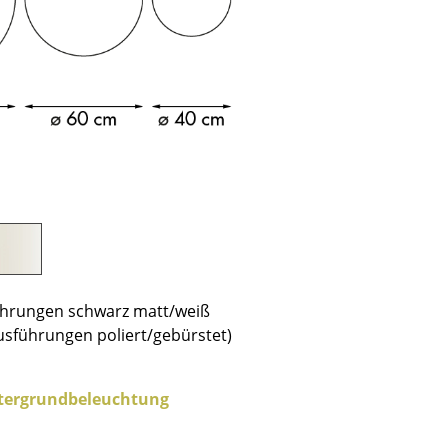
ührungen schwarz matt/weiß
usführungen poliert/gebürstet)
sign
tergrundbeleuchtung
n
ien