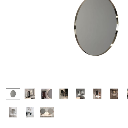
Stehpulte
Hocker
Kindertische
Bänke & Liegen
Gartentische
Sitzsäcke
Servierwagen
Gartenstühle
Einzelteile
Kinderstühle
... alle Tische
Schaukelstühle
Bürodrehstühle
Konferenzstühle
Bürosessel
Einzelteile
... alle Sitzmöbel