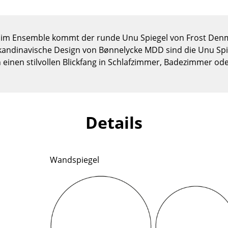
Kinderzimmer
Arbeitszimmer
Diele
ch im Ensemble kommt der runde Unu Spiegel von Frost Den
Badezimmer
kandinavische Design von Bønnelycke MDD sind die Unu Spi
 einen stilvollen Blickfang in Schlafzimmer, Badezimmer ode
Stauraum
Balkon & Garten
Hersteller
Designer
Details
Artemide
Alvar Aalto
Cassina
Arne Jacobsen
Fritz Hansen
Charles & Ray Eames
Wandspiegel
HAY
Eero Saarinen
Knoll International
Egon Eiermann
Louis Poulsen
Eileen Gray
Muuto
Jean Prouvé
Nils Holger Moormann
Le Corbusier