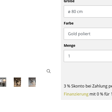
Größe
Barmöbel
Outdoor-Leuchten
Garderoben
Akkuleuchten
Kleinaufbewahrung
... alle Leuchten
Farbe
Einzelteile
... alle Aufbewahrungsmöbel
USM Haller Konfigurator
Menge
Zuhause
3 % Skonto bei Zahlung p
Finanzierung
mit 0 % für 
Wohnzimmer
Esszimmer
Schlafzimmer