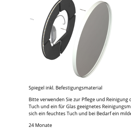
Farbwelten
Das Original
Geschenkideen
ervice
ontakt
ezahlung
ersand
AQ
ückgabe & Umtausch
Spiegel inkl. Befestigungsmaterial
sere Vorteile auf einen Blick
GB
Bitte verwenden Sie zur Pflege und Reinigung 
atenschutz
Tuch und ein für Glas geeignetes Reinigungsmi
sich ein feuchtes Tuch und bei Bedarf ein mild
Projektplanung
24 Monate