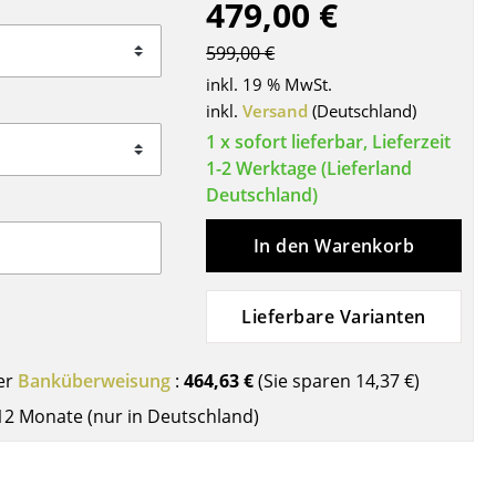
479,00 €
Decken
Kissen
599,00 €
Teppiche
inkl. 19 % MwSt.
Vorhänge
inkl.
Versand
(Deutschland)
... alle Accessoires
1 x sofort lieferbar, Lieferzeit
1-2 Werktage (Lieferland
Deutschland)
In den Warenkorb
Lieferbare Varianten
Büro
er
Banküberweisung
:
464,63 €
(Sie sparen
14,37 €
)
12 Monate (nur in Deutschland)
Arbeitsplatz
Management Büro
Konferenzraum