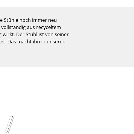
Empfang
Cafeteria
hre Stühle noch immer neu
Branchenlösungen
 vollständig aus recyceltem
Sicheres Arbeiten
irkt. Der Stuhl ist von seiner
et. Das macht ihn in unseren
Das Original