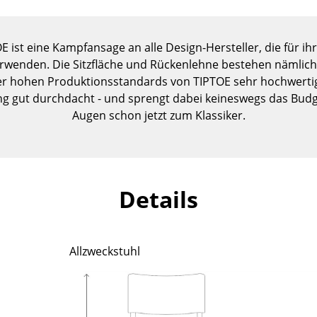
Kinderzimmer
Arbeitszimmer
E ist eine Kampfansage an alle Design-Hersteller, die für i
Diele
erwenden. Die Sitzfläche und Rückenlehne bestehen nämlich
Badezimmer
r hohen Produktionsstandards von TIPTOE sehr hochwertig w
Stauraum
ng gut durchdacht - und sprengt dabei keineswegs das Budg
Balkon & Garten
Augen schon jetzt zum Klassiker.
Hersteller
Designer
Artemide
Alvar Aalto
Cassina
Arne Jacobsen
Details
Fritz Hansen
Charles & Ray Eames
HAY
Eero Saarinen
Knoll International
Egon Eiermann
Allzweckstuhl
Louis Poulsen
Eileen Gray
Muuto
Jean Prouvé
Nils Holger Moormann
Le Corbusier