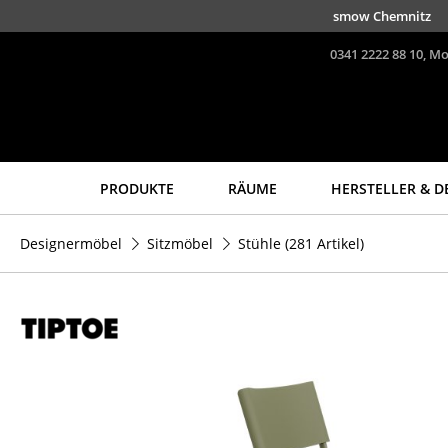
Direkt zum Inhalt
smow Berlin
Kurfürstendamm 100
030 3
0341 2222 88 10, Mo
PRODUKTE
RÄUME
HERSTELLER & D
Sitzmöbel
Tische
Designermöbel
Sitzmöbel
Stühle
(281 Artikel)
Esszimmerstühle
Esstische
Sofas
Beistelltische
Sessel
Couchtische
Loungesessel
Schreibtische
Stühle
Sekretäre & PC-Tische
Freischwinger
Konferenztische
Barhocker
Stehtische &