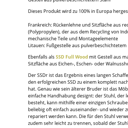
Farbwelten
Dieses Produkt wird zu 100% in Europa hergest
Das Original
Geschenkideen
Frankreich: Rückenlehne und Sitzfläche aus re
(Polypropylen), der aus dem Recycling von In
ervice
mechanische Teile und Montageelemente
Litauen: Fußgestelle aus pulverbeschichtetem 
ontakt
ezahlung
Ebenfalls als
SSD Full Wood
mit Gestell aus m
ersand
Sitzfläche aus Eichen-, Eschen- oder Walnusshol
AQ
Der SSDr ist das Ergebnis eines langen Schaf
ückgabe & Umtausch
den erfolgreichen SSD zu einem komplett nach
sere Vorteile auf einen Blick
hat. Genau wie sein älterer Bruder ist das Möb
GB
einfache Handhabung designt: der Stuhl, der le
atenschutz
besteht, kann mithilfe einer einzigen Schraube
beliebig oft einfach auseinander- und wiede
repariert werden kann. Die für den Stuhl verw
Projektplanung
zudem sehr leicht zu trennen, sobald der Stuh