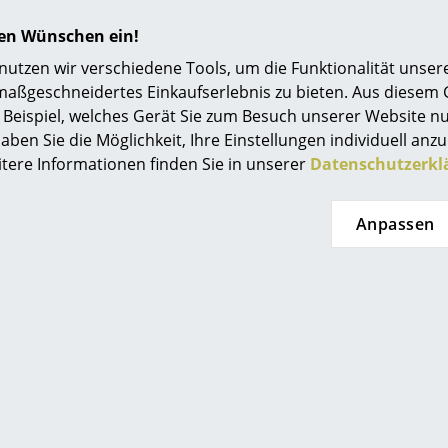
erreicht hat. Besonders ist am SSDr jedoch vor
Einrichtungsberatung
und seine Rückenlehne komplett aus recycelt
hren Wünschen ein!
Damit tritt TIPTOE direkt mit jenen Design-Hers
Referenzen
tzen wir verschiedene Tools, um die Funktionalität unsere
ihre Möbel neu hergestellten Kunststoff verw
maßgeschneidertes Einkaufserlebnis zu bieten. Aus diesem
smow Kompass
Beispiel, welches Gerät Sie zum Besuch unserer Website nu
1 Rückenlehne aus recyceltem Polypropylen
aben Sie die Möglichkeit, Ihre Einstellungen individuell anzu
1 Sitzfläche aus recyceltem Polypropylen
itere Informationen finden Sie in unserer
Datenschutzerkl
2 Gestelle aus pulverbeschichtetem Stahl
1 Schloss aus Stahl
Anpassen
Montageschrauben und Inbusschlüssel sind im
Bitte klicken Sie auf das Bild, um detaillierte
Informationen zu erhalten: