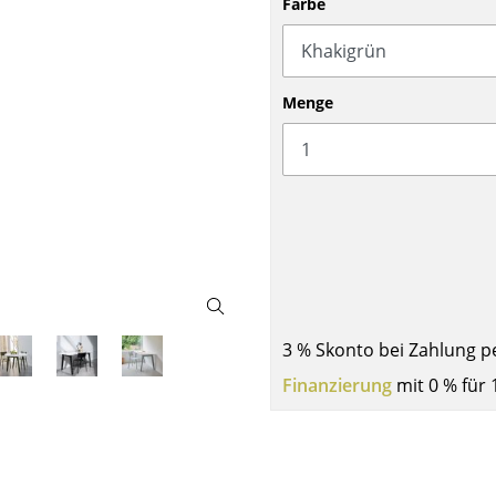
Farbe
Barmöbel
Outdoor-Leuchten
Garderoben
Akkuleuchten
Kleinaufbewahrung
... alle Leuchten
Menge
Einzelteile
... alle Aufbewahrungsmöbel
USM Haller Konfigurator
3 % Skonto bei Zahlung p
Zuhause
Finanzierung
mit 0 % für 
Wohnzimmer
Esszimmer
Schlafzimmer