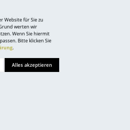
 allem, dass seine Sitzfläche
Berlin
em Polypropylen bestehen.
Chemnitz
tellern in Konkurrenz, die für
r Website für Sie zu
Düsseldorf
enden.
 Grund werten wir
Essen
tzen. Wenn Sie hiermit
Frankfurt
passen. Bitte klicken Sie
Freiburg
ärung
.
Hamburg
Hannover
Alles akzeptieren
 Lieferumfang enthalten.
Kempten
Köln
Konstanz
Leipzig
Mainz
München
Nürnberg
Schwarzwald