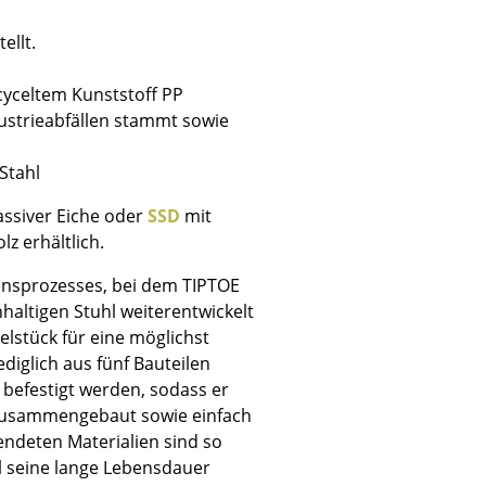
ellt.
cyceltem Kunststoff PP
dustrieabfällen stammt sowie
Unternehmen
Stahl
Über uns
smow vor Ort
assiver Eiche oder
SSD
mit
Katalog
z erhältlich.
Jobs bei smow
fensprozesses, bei dem TIPTOE
Arbeiten bei smow
haltigen Stuhl weiterentwickelt
Newsletter
elstück für eine möglichst
Journal
diglich aus fünf Bauteilen
Presse
 befestigt werden, sodass er
r zusammengebaut sowie einfach
Impressum
endeten Materialien sind so
Stores
l seine lange Lebensdauer