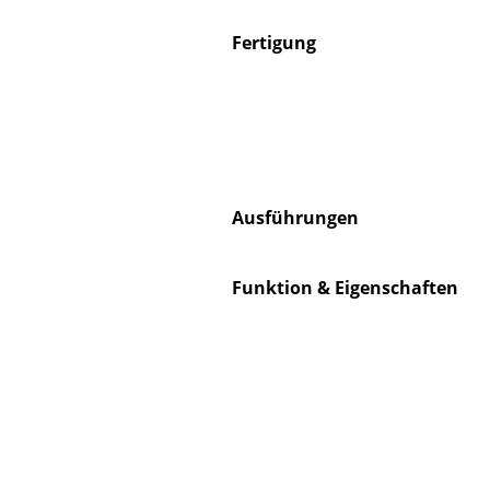
Fertigung
S
K
B
Ausführungen
V
F
Funktion & Eigenschaften
R
Un
A
D