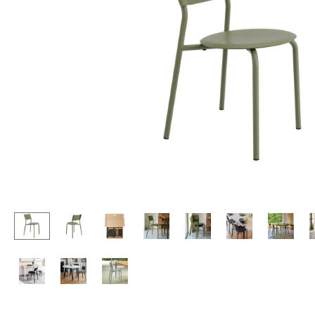
Stehpulte
Hocker
Kindertische
Bänke & Liegen
Gartentische
Sitzsäcke
Servierwagen
Gartenstühle
Einzelteile
Kinderstühle
... alle Tische
Schaukelstühle
Bürodrehstühle
Konferenzstühle
Bürosessel
Einzelteile
... alle Sitzmöbel