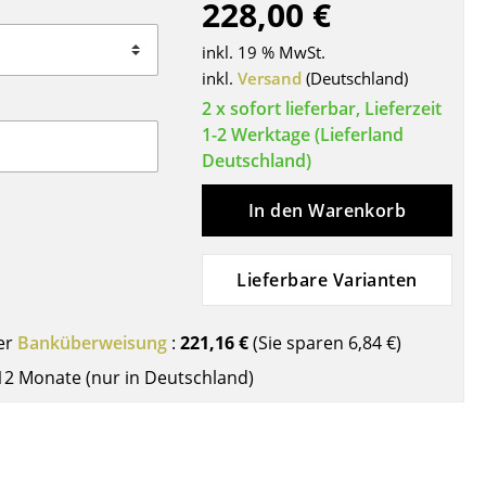
228,00 €
Decken
Kissen
inkl. 19 % MwSt.
Teppiche
inkl.
Versand
(Deutschland)
Vorhänge
2 x sofort lieferbar, Lieferzeit
1-2 Werktage (Lieferland
... alle Accessoires
Deutschland)
In den Warenkorb
Lieferbare Varianten
er
Banküberweisung
:
221,16 €
(Sie sparen
6,84 €
)
Büro
12 Monate (nur in Deutschland)
Arbeitsplatz
Management Büro
Konferenzraum