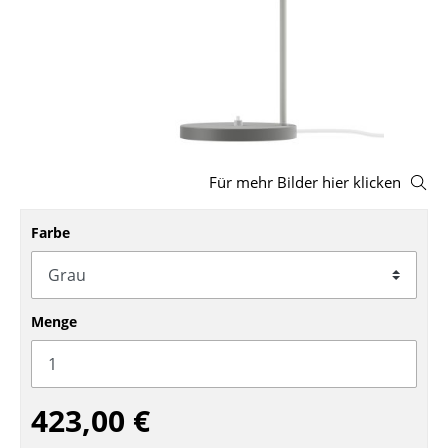
Hocker
Bänke & Liegen
Sitzsäcke
Gartenstühle
Für mehr Bilder hier klicken
Kinderstühle
Schaukelstühle
Farbe
Bürodrehstühle
Konferenzstühle
Menge
Bürosessel
Einzelteile
423,00 €
... alle Sitzmöbel