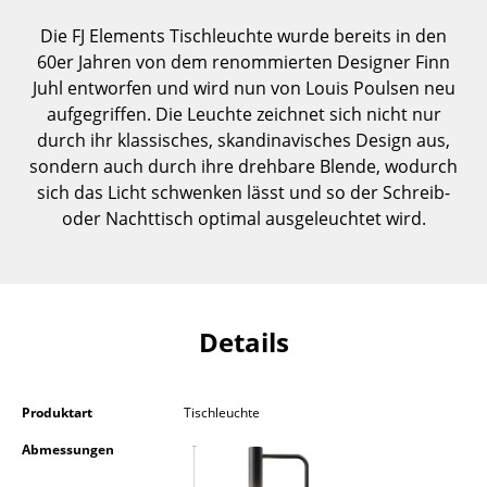
Einzelteile
Die FJ Elements Tischleuchte wurde bereits in den
60er Jahren von dem renommierten Designer Finn
... alle Tische
Juhl entworfen und wird nun von Louis Poulsen neu
aufgegriffen. Die Leuchte zeichnet sich nicht nur
Aufbewahren
durch ihr klassisches, skandinavisches Design aus,
Regale & Schränke
sondern auch durch ihre drehbare Blende, wodurch
sich das Licht schwenken lässt und so der Schreib-
Bücherregale
oder Nachttisch optimal ausgeleuchtet wird.
Wandregale
Sideboards & Kommoden
TV Möbel
Details
Beistell- & Rollcontainer
Produktart
Tischleuchte
Barmöbel
Abmessungen
Garderoben