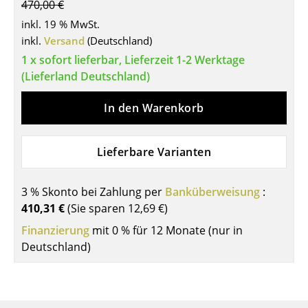
470,00 €
Tische
inkl. 19 % MwSt.
inkl.
Versand
(Deutschland)
Esstische
1 x sofort lieferbar, Lieferzeit 1-2 Werktage
Beistelltische
(Lieferland Deutschland)
Couchtische
In den Warenkorb
Schreibtische
Lieferbare Varianten
Sekretäre & PC-Tische
Konferenztische
3 % Skonto bei Zahlung per
Banküberweisung
:
410,31 €
(Sie sparen
12,69 €
)
Stehtische & Stehpulte
Finanzierung
mit 0 % für 12 Monate (nur in
Kindertische
Deutschland)
Gartentische
Servierwagen