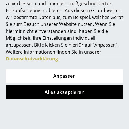
zu verbessern und Ihnen ein maßgeschneidertes
Spiegel
Einkaufserlebnis zu bieten. Aus diesem Grund werten
wir bestimmte Daten aus, zum Beispiel, welches Gerät
Figuren & Miniaturen
Angebote
Sie zum Besuch unserer Website nutzen. Wenn Sie
Vasen
hiermit nicht einverstanden sind, haben Sie die
Möglichkeit, Ihre Einstellungen individuell
Tabletts
anzupassen. Bitte klicken Sie hierfür auf "Anpassen".
Weitere Informationen finden Sie in unserer
Büroutensilien
Datenschutzerklärung
.
Aufbewahrungsboxen
Anpassen
Decken
Kissen
Alles akzeptieren
Louis Poulsen
Louis Poulsen
Teppiche
FJ Elements
FJ Elements
Tischleuchte, Grau
Tischleuchte,
Vorhänge
Schwarz
470,00 €
... alle Accessoires
423,00 €
470,00 €