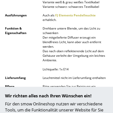
Variante weiß & grau: weißes Textilkabel
Akkuleuchten
Variante schwarz: schwarzes Textilkabel
... alle Leuchten
Ausführungen
Auch als
FJ Elements Pendelleuchte
erhältlich.
Betten
Funktion &
Drehbare untere Blende, um das Licht zu
Eigenschaften
schwenken
Doppelbetten
Der mitgelieferte Diffuser erzeugt ein
blendfreies Licht, kann aber auch entfernt
Einzelbetten
werden.
Das nach oben reflektierende Licht auf dem
Gehäuse verleiht der Umgebung ein leichtes
Stapelbetten
Ambiente.
Kinderbetten
Lichtquelle: 1x E14
Nachttische & Bettzubehör
Lieferumfang
Leuchtmittel nicht im Lieferumfang enthalten
Pflege
Bitte verwenden Sie zur Reinigung ein
... alle Betten
feuchtes Tuch und ein mildes
Wir richten alles nach Ihren Wünschen ein!
Reinigungsmittel.
Accessoires
Für den smow Onlineshop nutzen wir verschiedene
Gewährleistung
24 Monate
Uhren
Tools, um die Funktionalität unserer Website für Sie