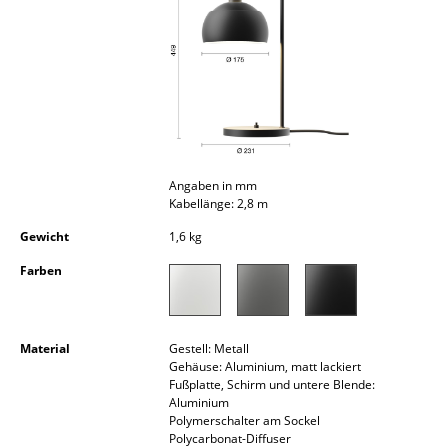
Kleinaufbewahrung
Einzelteile
... alle Aufbewahrungsmöbel
Licht
Hängeleuchten & Deckenleuchten
Angaben in mm
Kabellänge: 2,8 m
Tischleuchten
Gewicht
1,6 kg
Schreibtischleuchten
Farben
Stehleuchten & Leseleuchten
Bodenleuchten
Material
Gestell: Metall
Gehäuse: Aluminium, matt lackiert
Wandleuchten
Fußplatte, Schirm und untere Blende:
Aluminium
Polymerschalter am Sockel
Outdoor-Leuchten
Polycarbonat-Diffuser