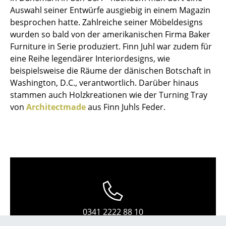
Kleinaufbewahrung
Auswahl seiner Entwürfe ausgiebig in einem Magazin
besprochen hatte. Zahlreiche seiner Möbeldesigns
Einzelteile
wurden so bald von der amerikanischen Firma Baker
Furniture in Serie produziert. Finn Juhl war zudem für
... alle Aufbewahrungsmöbel
eine Reihe legendärer Interiordesigns, wie
beispielsweise die Räume der dänischen Botschaft in
Licht
Washington, D.C., verantwortlich. Darüber hinaus
Hängeleuchten & Deckenleuchten
stammen auch Holzkreationen wie der Turning Tray
von
Architectmade
aus Finn Juhls Feder.
Tischleuchten
Schreibtischleuchten
Stehleuchten & Leseleuchten
Bodenleuchten
Wandleuchten
0341 2222 88 10
Outdoor-Leuchten
Mo-Fr: 9-17 Uhr