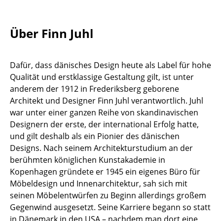
Einzelteile
... alle Tische
Über Finn Juhl
Aufbewahren
Dafür, dass dänisches Design heute als Label für hohe
Regale & Schränke
Qualität und erstklassige Gestaltung gilt, ist unter
anderem der 1912 in Frederiksberg geborene
Bücherregale
Architekt und Designer Finn Juhl verantwortlich. Juhl
Wandregale
war unter einer ganzen Reihe von skandinavischen
Designern der erste, der international Erfolg hatte,
Sideboards & Kommoden
und gilt deshalb als ein Pionier des dänischen
Designs. Nach seinem Architekturstudium an der
TV Möbel
berühmten königlichen Kunstakademie in
Beistell- & Rollcontainer
Kopenhagen gründete er 1945 ein eigenes Büro für
Möbeldesign und Innenarchitektur, sah sich mit
Barmöbel
seinen Möbelentwürfen zu Beginn allerdings großem
Gegenwind ausgesetzt. Seine Karriere begann so statt
Garderoben
in Dänemark in den USA – nachdem man dort eine