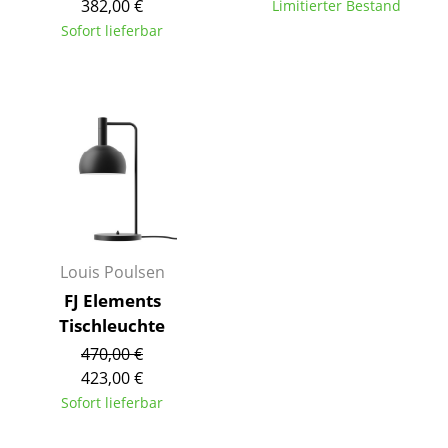
382,00 €
Limitierter Bestand
Tische
Sofort lieferbar
Esstische
Beistelltische
Couchtische
Schreibtische
Sekretäre & PC-Tische
Konferenztische
Louis Poulsen
FJ Elements
Stehtische & Stehpulte
Tischleuchte
Kindertische
470,00 €
423,00 €
Gartentische
Sofort lieferbar
Servierwagen