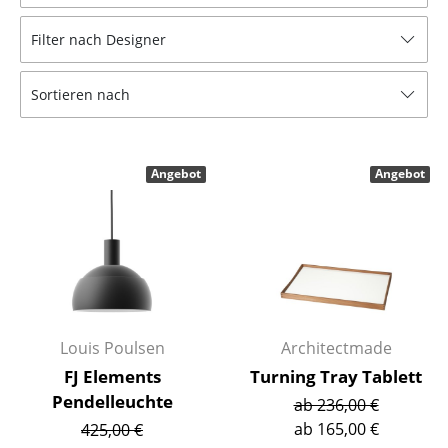
Hocker
Filter nach Designer
Bänke & Liegen
Sortieren nach
Sitzsäcke
Gartenstühle
Angebot
Angebot
Kinderstühle
Schaukelstühle
Bürodrehstühle
Konferenzstühle
Bürosessel
Louis Poulsen
Architectmade
FJ Elements
Turning Tray Tablett
Einzelteile
Pendelleuchte
ab 236,00 €
... alle Sitzmöbel
ab 165,00 €
425,00 €