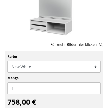
Hocker
Bänke & Liegen
Sitzsäcke
Gartenstühle
Für mehr Bilder hier klicken
Kinderstühle
Schaukelstühle
Farbe
Bürodrehstühle
Konferenzstühle
Menge
Bürosessel
Einzelteile
758,00 €
... alle Sitzmöbel