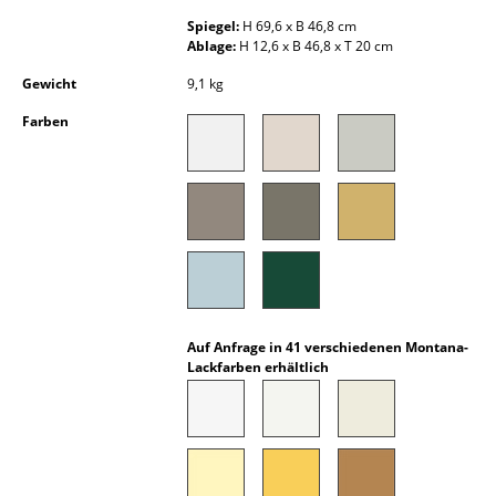
Kleinaufbewahrung
Spiegel:
H 69,6 x B 46,8 cm
Ablage:
H 12,6 x B 46,8 x T 20 cm
Einzelteile
Gewicht
9,1 kg
... alle Aufbewahrungsmöbel
Farben
Licht
Hängeleuchten & Deckenleuchten
Tischleuchten
Schreibtischleuchten
Stehleuchten & Leseleuchten
Auf Anfrage in 41 verschiedenen Montana-
Lackfarben erhältlich
Bodenleuchten
Wandleuchten
Outdoor-Leuchten