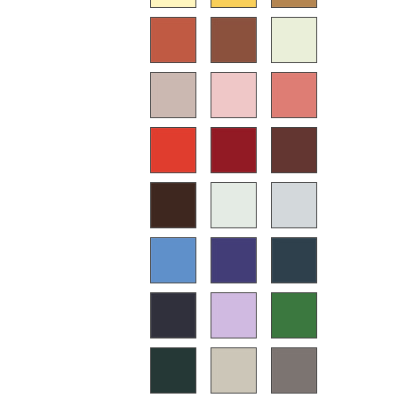
Akkuleuchten
... alle Leuchten
Betten
Doppelbetten
Einzelbetten
Stapelbetten
Kinderbetten
Nachttische & Bettzubehör
... alle Betten
Accessoires
Uhren