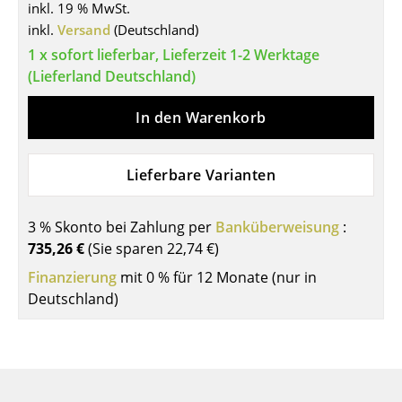
inkl. 19 % MwSt.
Tische
inkl.
Versand
(Deutschland)
1 x sofort lieferbar, Lieferzeit 1-2 Werktage
Esstische
(Lieferland Deutschland)
Beistelltische
In den Warenkorb
Couchtische
Schreibtische
Lieferbare Varianten
Sekretäre & PC-Tische
3 % Skonto bei Zahlung per
Banküberweisung
:
Konferenztische
735,26 €
(Sie sparen
22,74 €
)
Stehtische & Stehpulte
Finanzierung
mit 0 % für 12 Monate (nur in
Deutschland)
Kindertische
Gartentische
Servierwagen