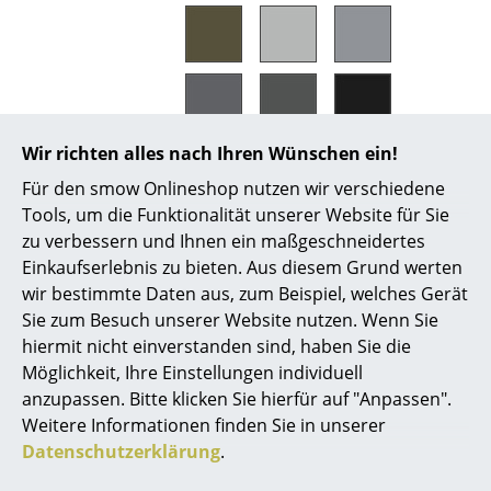
Spiegel
Figuren & Miniaturen
Vasen
Wir richten alles nach Ihren Wünschen ein!
Tabletts
Für den smow Onlineshop nutzen wir verschiedene
Material
MDF (12 mm) farbig lackiert
Büroutensilien
Tools, um die Funktionalität unserer Website für Sie
Pflege
Bitte verwenden Sie zur Reinigung ein
zu verbessern und Ihnen ein maßgeschneidertes
feuchtes Tuch und ein mildes
Aufbewahrungsboxen
Reinigungsmittel.
Einkaufserlebnis zu bieten. Aus diesem Grund werten
Ein farblich passender Ausbesserungslack für
Decken
wir bestimmte Daten aus, zum Beispiel, welches Gerät
die Reparatur von Kratzern ist auf Anfrage
Sie zum Besuch unserer Website nutzen. Wenn Sie
erhältlich.
Kissen
hiermit nicht einverstanden sind, haben Sie die
Zertifikate &
Montana entwickelt und produziert seine
Möglichkeit, Ihre Einstellungen individuell
Teppiche
Nachhaltigkeit
Möbel ausschließlich in Dänemark. Zudem
anzupassen. Bitte klicken Sie hierfür auf "Anpassen".
verwendet das Unternehmen seit 2007
ausschließlich Lacke auf Wasserbasis, welche
Vorhänge
Weitere Informationen finden Sie in unserer
weder gesundheits- noch umweltgefährdende
Datenschutzerklärung
.
Lösungsmittel enthalten.
... alle Accessoires