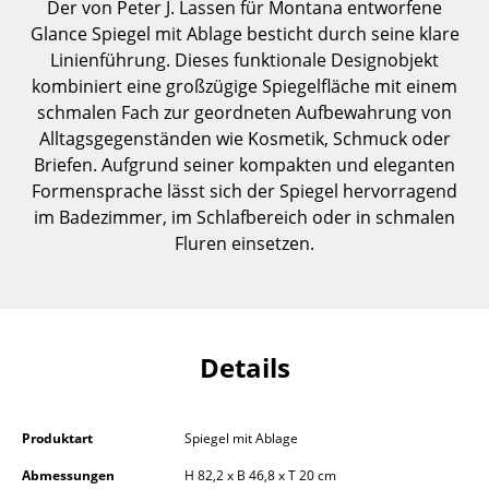
Der von Peter J. Lassen für Montana entworfene
Einzelteile
Glance Spiegel mit Ablage besticht durch seine klare
Linienführung. Dieses funktionale Designobjekt
... alle Tische
kombiniert eine großzügige Spiegelfläche mit einem
schmalen Fach zur geordneten Aufbewahrung von
Aufbewahren
Alltagsgegenständen wie Kosmetik, Schmuck oder
Regale & Schränke
Briefen. Aufgrund seiner kompakten und eleganten
Formensprache lässt sich der Spiegel hervorragend
Bücherregale
im Badezimmer, im Schlafbereich oder in schmalen
Fluren einsetzen.
Wandregale
Sideboards & Kommoden
TV Möbel
Details
Beistell- & Rollcontainer
Barmöbel
Produktart
Spiegel mit Ablage
Garderoben
Abmessungen
H 82,2 x B 46,8 x T 20 cm