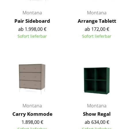
Räume
Montana
Montana
Pair Sideboard
Arrange Tablett
Zuhause
ab 1.998,00 €
ab 172,00 €
Wohnzimmer
Sofort lieferbar
Sofort lieferbar
Esszimmer
Schlafzimmer
Kinderzimmer
Arbeitszimmer
Diele
Badezimmer
Montana
Montana
Stauraum
Carry Kommode
Show Regal
1.898,00 €
ab 634,00 €
Balkon & Garten