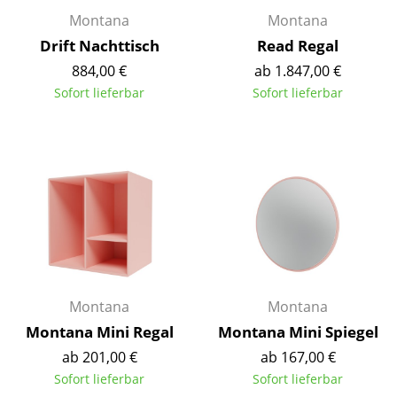
Kleinaufbewahrung
Montana
Montana
Drift Nachttisch
Read Regal
Einzelteile
884,00 €
ab 1.847,00 €
... alle Aufbewahrungsmöbel
Sofort lieferbar
Sofort lieferbar
Licht
Hängeleuchten & Deckenleuchten
Tischleuchten
Schreibtischleuchten
Stehleuchten & Leseleuchten
Montana
Montana
Bodenleuchten
Montana Mini Regal
Montana Mini Spiegel
Wandleuchten
ab 201,00 €
ab 167,00 €
Outdoor-Leuchten
Sofort lieferbar
Sofort lieferbar