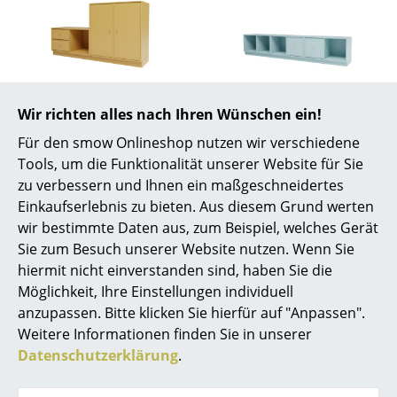
... alle Hersteller A-Z
Designer
Montana
Montana
Alvar Aalto
Wir richten alles nach Ihren Wünschen ein!
Rest I
Rest III
Für den smow Onlineshop nutzen wir verschiedene
Arne Jacobsen
Garderobenregal
Garderobenregal
Tools, um die Funktionalität unserer Website für Sie
ab 2.228,00 €
ab 2.540,00 €
Charles & Ray Eames
zu verbessern und Ihnen ein maßgeschneidertes
Lieferbar in 2-3 Wochen
Lieferbar in 2-3 Wochen
Einkaufserlebnis zu bieten. Aus diesem Grund werten
Eero Saarinen
(Standardlieferaussage des
(Standardlieferaussage des
wir bestimmte Daten aus, zum Beispiel, welches Gerät
Herstellers)
Herstellers)
Sie zum Besuch unserer Website nutzen. Wenn Sie
Egon Eiermann
hiermit nicht einverstanden sind, haben Sie die
Eileen Gray
Möglichkeit, Ihre Einstellungen individuell
anzupassen. Bitte klicken Sie hierfür auf "Anpassen".
Jean Prouvé
Weitere Informationen finden Sie in unserer
Datenschutzerklärung
.
Le Corbusier
Ludwig Mies van der Rohe