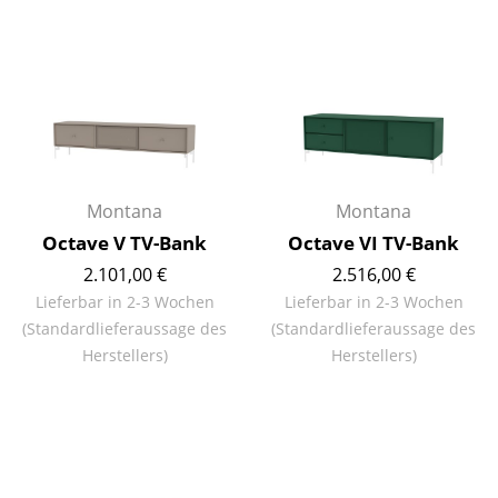
Artemide
Cassina
Fritz Hansen
HAY
Knoll International
Montana
Montana
Louis Poulsen
Octave V TV-Bank
Octave VI TV-Bank
Muuto
2.101,00 €
2.516,00 €
Lieferbar in 2-3 Wochen
Lieferbar in 2-3 Wochen
Nils Holger Moormann
(Standardlieferaussage des
(Standardlieferaussage des
Herstellers)
Herstellers)
Richard Lampert
Thonet
USM Haller
Vitra