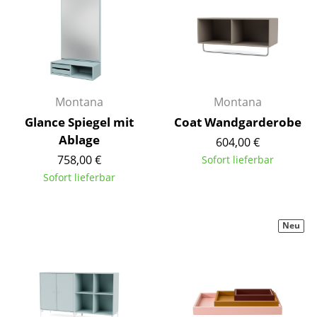
Spiegel
Figuren & Miniaturen
Vasen
Montana
Montana
Tabletts
Glance Spiegel mit
Coat Wandgarderobe
Büroutensilien
Ablage
604,00 €
758,00 €
Sofort lieferbar
Aufbewahrungsboxen
Sofort lieferbar
Decken
Kissen
Neu
Teppiche
Vorhänge
... alle Accessoires