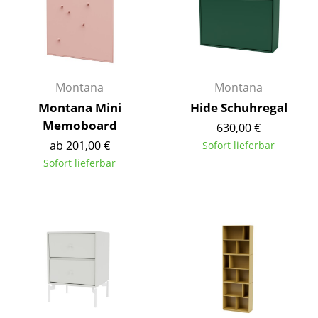
Einzelteile
... alle Tische
Aufbewahren
Montana
Montana
Regale & Schränke
Montana Mini
Hide Schuhregal
Memoboard
630,00 €
Bücherregale
ab 201,00 €
Sofort lieferbar
Wandregale
Sofort lieferbar
Sideboards & Kommoden
TV Möbel
Beistell- & Rollcontainer
Barmöbel
Garderoben