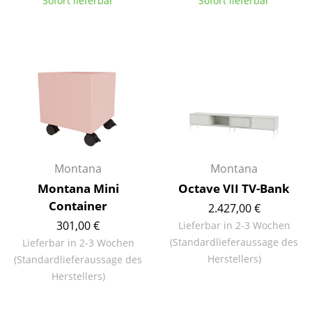
Sofort lieferbar
Sofort lieferbar
Büro
Arbeitsplatz
Management Büro
Konferenzraum
Empfang
Cafeteria
Montana
Montana
Montana Mini
Octave VII TV-Bank
Branchenlösungen
Container
2.427,00 €
Sicheres Arbeiten
301,00 €
Lieferbar in 2-3 Wochen
(Standardlieferaussage des
Lieferbar in 2-3 Wochen
Hersteller & Designer
Herstellers)
(Standardlieferaussage des
Herstellers)
Hersteller