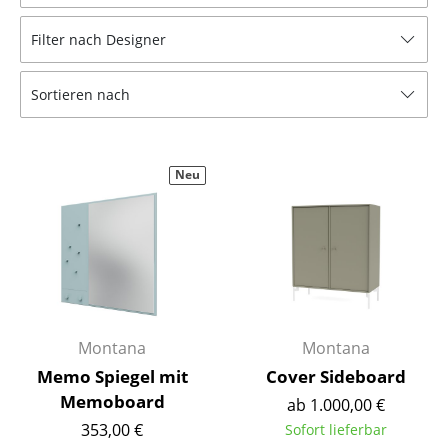
Hocker
Filter nach Designer
Bänke & Liegen
Sortieren nach
Sitzsäcke
Gartenstühle
Neu
Kinderstühle
Schaukelstühle
Bürodrehstühle
Konferenzstühle
Bürosessel
Montana
Montana
Memo Spiegel mit
Cover Sideboard
Einzelteile
Memoboard
ab 1.000,00 €
... alle Sitzmöbel
353,00 €
Sofort lieferbar