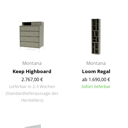
Akkuleuchten
... alle Leuchten
Betten
Doppelbetten
Einzelbetten
Montana
Montana
Stapelbetten
Keep Highboard
Loom Regal
Kinderbetten
2.767,00 €
ab 1.690,00 €
Lieferbar in 2-3 Wochen
Sofort lieferbar
Nachttische & Bettzubehör
(Standardlieferaussage des
... alle Betten
Herstellers)
Accessoires
Uhren