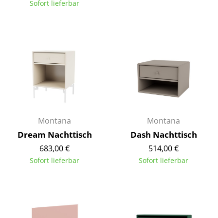
Sofort lieferbar
Tische
Esstische
Beistelltische
Couchtische
Schreibtische
Sekretäre & PC-Tische
Montana
Montana
Konferenztische
Dream Nachttisch
Dash Nachttisch
683,00 €
514,00 €
Stehtische & Stehpulte
Sofort lieferbar
Sofort lieferbar
Kindertische
Gartentische
Servierwagen