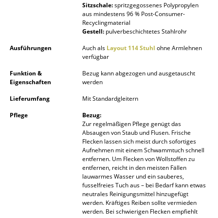
Sitzschale:
spritzgegossenes Polypropylen
Akkuleuchten
aus mindestens 96 % Post-Consumer-
Recyclingmaterial
... alle Leuchten
Gestell:
pulverbeschichtetes Stahlrohr
Ausführungen
Auch als
Layout 114 Stuhl
ohne Armlehnen
Betten
verfügbar
Doppelbetten
Funktion &
Bezug kann abgezogen und ausgetauscht
Eigenschaften
werden
Einzelbetten
Lieferumfang
Mit Standardgleitern
Stapelbetten
Pflege
Bezug:
Zur regelmäßigen Pflege genügt das
Kinderbetten
Absaugen von Staub und Flusen. Frische
Flecken lassen sich meist durch sofortiges
Nachttische & Bettzubehör
Aufnehmen mit einem Schwammtuch schnell
entfernen. Um Flecken von Wollstoffen zu
... alle Betten
entfernen, reicht in den meisten Fällen
lauwarmes Wasser und ein sauberes,
fusselfreies Tuch aus – bei Bedarf kann etwas
Accessoires
neutrales Reinigungsmittel hinzugefügt
werden. Kräftiges Reiben sollte vermieden
Uhren
werden. Bei schwierigen Flecken empfiehlt