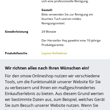
sich eine professionelle Reinigung.
Spiegel
Gestell:
Bitte verwenden Sie zur Reinigung ein
Figuren & Miniaturen
feuchtes Tuch und ein mildes
Reinigungsmittel.
Vasen
Gewährleistung
24 Monate
Tabletts
Der Hersteller Hay gewährt eine 10-jährige
Produktgarantie.
Büroutensilien
Produktfamilie
Layout Kollektion
Aufbewahrungsboxen
Produktdatenblatt
Bitte klicken Sie auf das Bild, um detaillierte
Decken
Informationen zu erhalten (ca. 7,0 MB).
Wir richten alles nach Ihren Wünschen ein!
Kissen
Für den smow Onlineshop nutzen wir verschiedene
Tools, um die Funktionalität unserer Website für Sie
Teppiche
zu verbessern und Ihnen ein maßgeschneidertes
Produktpräsentation
Einkaufserlebnis zu bieten. Aus diesem Grund werten
Vorhänge
wir bestimmte Daten aus, zum Beispiel, welches Gerät
... alle Accessoires
Sie zum Besuch unserer Website nutzen. Wenn Sie