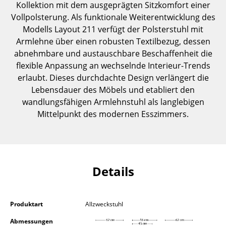
Kollektion mit dem ausgeprägten Sitzkomfort einer
Einzelteile
Vollpolsterung. Als funktionale Weiterentwicklung des
Modells Layout 211 verfügt der Polsterstuhl mit
... alle Tische
Armlehne über einen robusten Textilbezug, dessen
abnehmbare und austauschbare Beschaffenheit die
Aufbewahren
flexible Anpassung an wechselnde Interieur-Trends
Regale & Schränke
erlaubt. Dieses durchdachte Design verlängert die
Lebensdauer des Möbels und etabliert den
Bücherregale
wandlungsfähigen Armlehnstuhl als langlebigen
Mittelpunkt des modernen Esszimmers.
Wandregale
Sideboards & Kommoden
TV Möbel
Details
Beistell- & Rollcontainer
Barmöbel
Produktart
Allzweckstuhl
Garderoben
Abmessungen