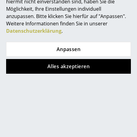
hiermit nicht einverstanden sind, haben Sie die
Möglichkeit, Ihre Einstellungen individuell
Räume
anzupassen. Bitte klicken Sie hierfür auf "Anpassen".
Zuhause
Weitere Informationen finden Sie in unserer
Noch mehr Inspiration?
Datenschutzerklärung
.
Hier ist ein interessantes YouTube-Video
Wohnzimmer
verlinkt, allerdings haben Sie sich gegen
die Verwendung von YouTube auf unseren
Esszimmer
Seiten entschieden. Wenn Sie das Video
Anpassen
jetzt sehen möchten, klicken Sie bitte
hier
um Ihre Einstellungen zu ändern.
Schlafzimmer
Alles akzeptieren
Kinderzimmer
Arbeitszimmer
Diele
Badezimmer
Stauraum
Noch mehr Inspiration?
Balkon & Garten
Hier ist ein interessantes YouTube-Video