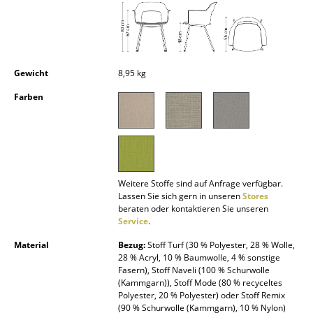
Kleinaufbewahrung
Einzelteile
... alle Aufbewahrungsmöbel
Gewicht
8,95 kg
Farben
Licht
Hängeleuchten & Deckenleuchten
Tischleuchten
Weitere Stoffe sind auf Anfrage verfügbar.
Schreibtischleuchten
Lassen Sie sich gern in unseren
Stores
beraten oder kontaktieren Sie unseren
Stehleuchten & Leseleuchten
Service
.
Bodenleuchten
Material
Bezug:
Stoff Turf (30 % Polyester, 28 % Wolle,
28 % Acryl, 10 % Baumwolle, 4 % sonstige
Wandleuchten
Fasern), Stoff Naveli (100 % Schurwolle
(Kammgarn)), Stoff Mode (80 % recyceltes
Polyester, 20 % Polyester) oder Stoff Remix
Outdoor-Leuchten
(90 % Schurwolle (Kammgarn), 10 % Nylon)