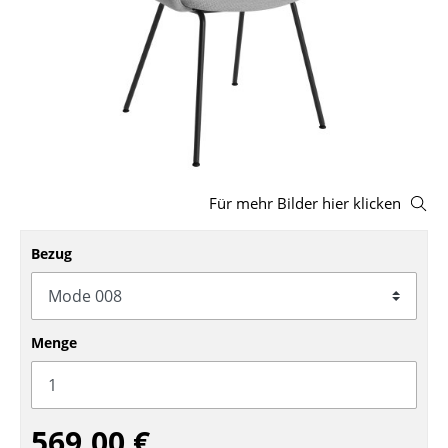
Hocker
Bänke & Liegen
Sitzsäcke
Gartenstühle
Kinderstühle
Für mehr Bilder hier klicken
Schaukelstühle
Bezug
Bürodrehstühle
Konferenzstühle
Menge
Bürosessel
Einzelteile
... alle Sitzmöbel
569,00 €