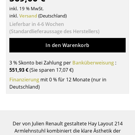
Tische
inkl. 19 % MwSt.
inkl.
Versand
(Deutschland)
Esstische
Lieferbar in 4-6 Wochen
(Standardlieferaussage des Herstellers)
Beistelltische
Couchtische
In den Warenkorb
Schreibtische
3 % Skonto bei Zahlung per
Banküberweisung
:
Sekretäre & PC-Tische
551,93 €
(Sie sparen
17,07 €
)
Finanzierung
mit 0 % für 12 Monate (nur in
Konferenztische
Deutschland)
Stehtische & Stehpulte
Kindertische
Gartentische
Der von Julien Renault gestaltete Hay Layout 214
Servierwagen
Armlehnstuhl kombiniert die klare Ästhetik der