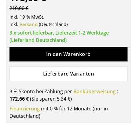
Tische
210,00 €
inkl. 19 % MwSt.
Esstische
inkl.
Versand
(Deutschland)
Beistelltische
3 x sofort lieferbar, Lieferzeit 1-2 Werktage
(Lieferland Deutschland)
Couchtische
In den Warenkorb
Schreibtische
Sekretäre & PC-Tische
Lieferbare Varianten
Konferenztische
3 % Skonto bei Zahlung per
Banküberweisung
:
Stehtische & Stehpulte
172,66 €
(Sie sparen
5,34 €
)
Kindertische
Finanzierung
mit 0 % für 12 Monate (nur in
Deutschland)
Gartentische
Servierwagen