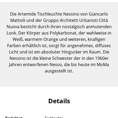
Einzelteile
Die Artemide Tischleuchte Nessino von Giancarlo
... alle Tische
Mattioli und der Gruppo Architetti Urbanisti Città
Nuova besticht durch ihren nostalgisch anmutenden
Aufbewahren
Look. Der Körper aus Polykarbonat, der wahlweise in
Regale & Schränke
Weiß, warmem Orange und weiteren, knalligen
Farben erhältlich ist, sorgt für angenehmes, diffuses
Bücherregale
Licht und ist ein absoluter Hingucker im Raum. Die
Nessino ist die kleine Schwester der in den 1960er
Wandregale
Jahren entworfenen Nesso, die bis heute im MoMa
Sideboards & Kommoden
ausgestellt ist.
TV Möbel
Beistell- & Rollcontainer
Details
Barmöbel
Garderoben
Produktart
Tischleuchte