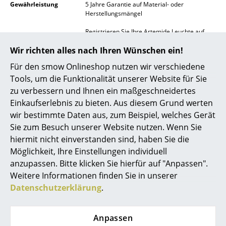
Gewährleistung
5 Jahre Garantie auf Material- oder
Spiegel
Herstellungsmängel
Registrieren Sie Ihre Artemide Leuchte auf
Figuren & Miniaturen
cloud.artemide.com/5-years-warranty
und
Wir richten alles nach Ihren Wünschen ein!
profitieren Sie von der erweiterten Garantie.
Vasen
Hierfür müssen Sie Ihr Artemide Produkt
Für den smow Onlineshop nutzen wir verschiedene
innerhalb der ersten 6 Wochen ab Kaufdatum
Tabletts
registrieren, um den Anspruch auf kostenlose
Tools, um die Funktionalität unserer Website für Sie
Reparatur oder Ersatz geltend zu machen.
zu verbessern und Ihnen ein maßgeschneidertes
Büroutensilien
Einkaufserlebnis zu bieten. Aus diesem Grund werten
Gewöhnlicher Verschleiß und Schäden sind
Aufbewahrungsboxen
von der Garantie ausgenommen!
wir bestimmte Daten aus, zum Beispiel, welches Gerät
Sie zum Besuch unserer Website nutzen. Wenn Sie
Produktdatenblatt
Bitte klicken Sie auf das Bild, um detaillierte
Decken
hiermit nicht einverstanden sind, haben Sie die
Informationen zu erhalten (ca. 0,2 MB).
Möglichkeit, Ihre Einstellungen individuell
Kissen
anzupassen. Bitte klicken Sie hierfür auf "Anpassen".
Teppiche
Weitere Informationen finden Sie in unserer
Datenschutzerklärung
.
Vorhänge
... alle Accessoires
Anpassen