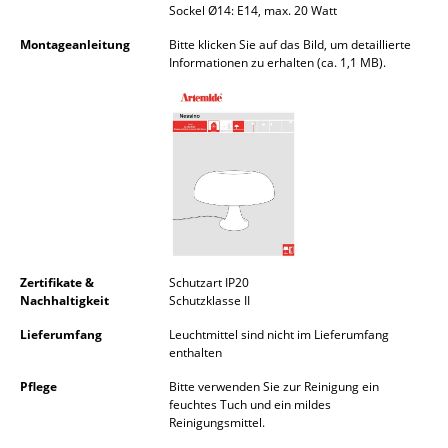
Sockel Ø14: E14, max. 20 Watt
Akkuleuchten
Montageanleitung
Bitte klicken Sie auf das Bild, um detaillierte
... alle Leuchten
Informationen zu erhalten (ca. 1,1 MB).
Betten
Doppelbetten
Einzelbetten
Stapelbetten
Kinderbetten
Zertifikate &
Schutzart IP20
Nachhaltigkeit
Schutzklasse II
Nachttische & Bettzubehör
Lieferumfang
Leuchtmittel sind nicht im Lieferumfang
... alle Betten
enthalten
Pflege
Bitte verwenden Sie zur Reinigung ein
Accessoires
feuchtes Tuch und ein mildes
Reinigungsmittel.
Uhren