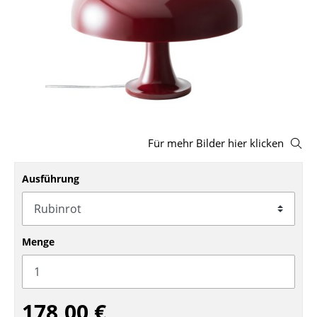
Hocker
Bänke & Liegen
Sitzsäcke
Gartenstühle
Kinderstühle
Für mehr Bilder hier klicken
Schaukelstühle
Ausführung
Bürodrehstühle
Konferenzstühle
Menge
Bürosessel
Einzelteile
... alle Sitzmöbel
178,00 €