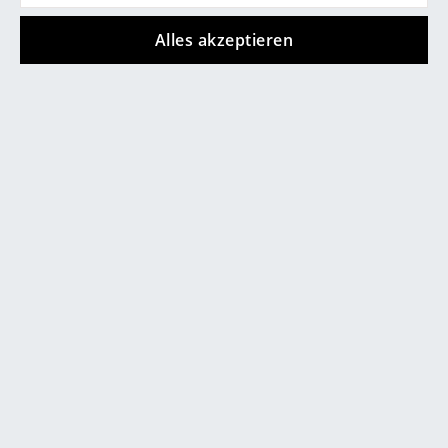
Räume
Alles akzeptieren
Zuhause
Wohnzimmer
Angebote
Esszimmer
Schlafzimmer
Kinderzimmer
Arbeitszimmer
Diele
Badezimmer
Artemide
Artemide
Stauraum
Nessino Tischleuchte,
Nessino Tischleuchte,
Weiß
Grün
Balkon & Garten