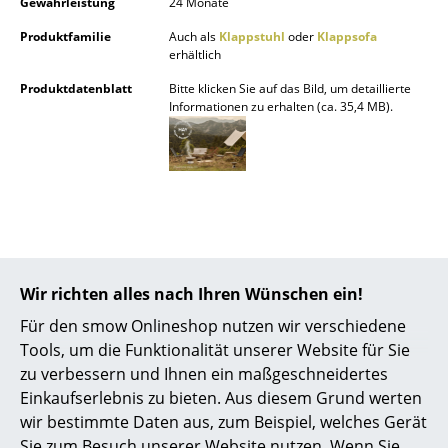
Gewährleistung
24 Monate
Akkuleuchten
Produktfamilie
Auch als
Klappstuhl
oder
Klappsofa
erhältlich
... alle Leuchten
Produktdatenblatt
Bitte klicken Sie auf das Bild, um detaillierte
Betten
Informationen zu erhalten (ca. 35,4 MB).
Doppelbetten
Einzelbetten
Stapelbetten
Kinderbetten
Angebote
Wir richten alles nach Ihren Wünschen ein!
Nachttische & Bettzubehör
Für den smow Onlineshop nutzen wir verschiedene
... alle Betten
Angebot
Angebot
Tools, um die Funktionalität unserer Website für Sie
zu verbessern und Ihnen ein maßgeschneidertes
Accessoires
Einkaufserlebnis zu bieten. Aus diesem Grund werten
wir bestimmte Daten aus, zum Beispiel, welches Gerät
Uhren
Sie zum Besuch unserer Website nutzen. Wenn Sie