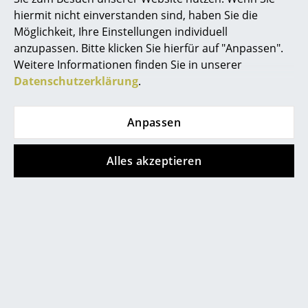
hiermit nicht einverstanden sind, haben Sie die
Spiegel
Möglichkeit, Ihre Einstellungen individuell
Figuren & Miniaturen
anzupassen. Bitte klicken Sie hierfür auf "Anpassen".
Hay
Hay
Weitere Informationen finden Sie in unserer
Outdoor Market
Outdoor Market
Vasen
Datenschutzerklärung
.
Klapphocker, Black
Klapphocker, Beige
Tabletts
115,00 €
115,00 €
97,00 €
97,00 €
Anpassen
Büroutensilien
Mehr als 3 x sofort
Mehr als 3 x sofort
Aufbewahrungsboxen
lieferbar, Lieferzeit 1-2
lieferbar, Lieferzeit 1-2
Alles akzeptieren
Werktage (Lieferland
Werktage (Lieferland
Decken
Deutschland)
Deutschland)
Kissen
Teppiche
Alle anzeigen
Vorhänge
... alle Accessoires
Diese Artikel könnten Ihnen auch