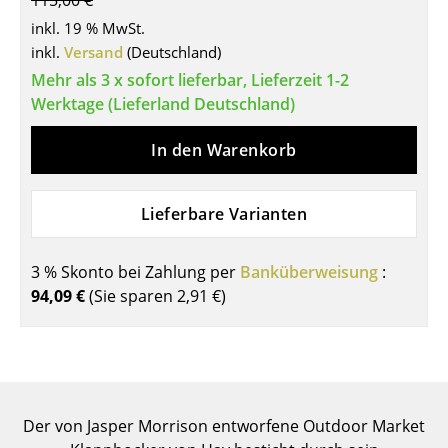
115,00 €
Tische
inkl. 19 % MwSt.
inkl.
Versand
(Deutschland)
Esstische
Mehr als 3 x sofort lieferbar, Lieferzeit 1-2
Werktage (Lieferland Deutschland)
Beistelltische
Couchtische
In den Warenkorb
Schreibtische
Lieferbare Varianten
Sekretäre & PC-Tische
Konferenztische
3 % Skonto bei Zahlung per
Banküberweisung
:
94,09 €
(Sie sparen
2,91 €
)
Stehtische & Stehpulte
Kindertische
Gartentische
Der von Jasper Morrison entworfene Outdoor Market
Servierwagen