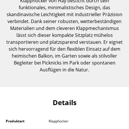
Klapphocker von Hay besticht durch sein
Einzelteile
funktionales, minimalistisches Design, das
skandinavische Leichtigkeit mit industrieller Präzision
... alle Tische
verbindet. Dank seiner robusten, wetterbeständigen
Materialien und dem cleveren Klappmechanismus
Aufbewahren
lässt sich dieser kompakte Sitzplatz mühelos
transportieren und platzsparend verstauen. Er eignet
Regale & Schränke
sich hervorragend für den flexiblen Einsatz auf dem
Bücherregale
heimischen Balkon, im Garten sowie als stilvoller
Begleiter bei Picknicks im Park oder spontanen
Wandregale
Ausflügen in die Natur.
Sideboards & Kommoden
TV Möbel
Beistell- & Rollcontainer
Details
Barmöbel
Produktart
Klapphocker
Garderoben