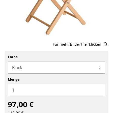
Hocker
Bänke & Liegen
Sitzsäcke
Gartenstühle
Für mehr Bilder hier klicken
Kinderstühle
Farbe
Schaukelstühle
Bürodrehstühle
Konferenzstühle
Menge
Bürosessel
Einzelteile
97,00 €
... alle Sitzmöbel