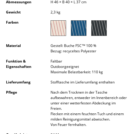
Abmessungen
H 46 × B 40 × L 37 cm
Kleinaufbewahrung
Gewicht
2,3 kg
Einzelteile
Farben
... alle Aufbewahrungsmöbel
Licht
Material
Gestell: Buche FSC™ 100 %
Bezug: recyceltes Polyester
Hängeleuchten & Deckenleuchten
Funktion &
Faltbar
Eigenschaften
Outdoorgeeignet
Tischleuchten
Maximale Belastbarkeit: 110 kg
Schreibtischleuchten
Lieferumfang
Stofftasche im Lieferumfang enthalten
Stehleuchten & Leseleuchten
Pflege
Nach dem Trocknen in der Tasche
aufbewahren, entweder im Innenbereich oder
Bodenleuchten
unter einer wetterfesten Abdeckung im
Freien.
Flecken mit einem feuchten Tuch und einem
Wandleuchten
milden Reinigungsmittel abwischen.
Von Feuer fernhalten.
Outdoor-Leuchten