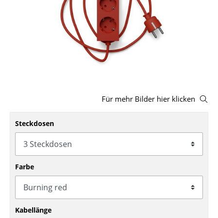
Hocker
Bänke & Liegen
Sitzsäcke
Gartenstühle
Kinderstühle
Für mehr Bilder hier klicken
Schaukelstühle
Steckdosen
Bürodrehstühle
Konferenzstühle
Farbe
Bürosessel
Einzelteile
... alle Sitzmöbel
Kabellänge