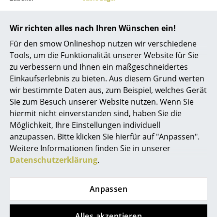
Spiegel
Produktpräsentation
Wir richten alles nach Ihren Wünschen ein!
Figuren & Miniaturen
Für den smow Onlineshop nutzen wir verschiedene
Vasen
Tools, um die Funktionalität unserer Website für Sie
zu verbessern und Ihnen ein maßgeschneidertes
Tabletts
Einkaufserlebnis zu bieten. Aus diesem Grund werten
Noch mehr Inspiration?
wir bestimmte Daten aus, zum Beispiel, welches Gerät
Büroutensilien
Sie zum Besuch unserer Website nutzen. Wenn Sie
Hier ist ein interessantes YouTube-Video
Aufbewahrungsboxen
verlinkt, allerdings haben Sie sich gegen
hiermit nicht einverstanden sind, haben Sie die
die Verwendung von YouTube auf unseren
Möglichkeit, Ihre Einstellungen individuell
Seiten entschieden. Wenn Sie das Video
Decken
anzupassen. Bitte klicken Sie hierfür auf "Anpassen".
jetzt sehen möchten, klicken Sie bitte
hier
um Ihre Einstellungen zu ändern.
Weitere Informationen finden Sie in unserer
Kissen
Datenschutzerklärung
.
Teppiche
Vorhänge
Anpassen
Beliebte Varianten
... alle Accessoires
Alles akzeptieren