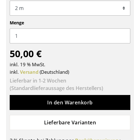
Tische
Esstische
Menge
Beistelltische
Couchtische
50,00 €
Schreibtische
inkl. 19 % MwSt.
Sekretäre & PC-Tische
inkl.
Versand
(Deutschland)
Lieferbar in 1-2 Wochen
Konferenztische
(Standardlieferaussage des Herstellers)
Stehtische & Stehpulte
In den Warenkorb
Kindertische
Gartentische
Lieferbare Varianten
Servierwagen