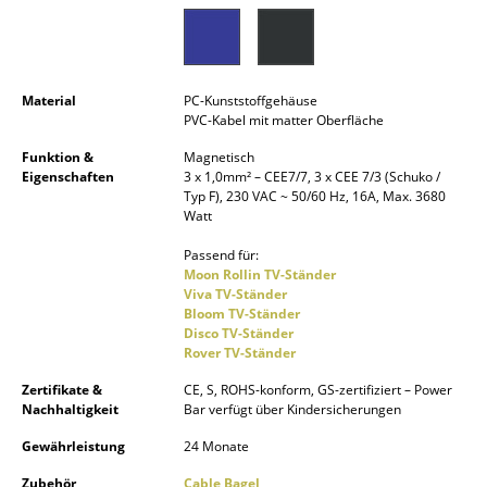
Akkuleuchten
... alle Leuchten
Material
PC-Kunststoffgehäuse
Betten
PVC-Kabel mit matter Oberfläche
Doppelbetten
Funktion &
Magnetisch
Eigenschaften
3 x 1,0mm² – CEE7/7, 3 x CEE 7/3 (Schuko /
Typ F), 230 VAC ~ 50/60 Hz, 16A, Max. 3680
Einzelbetten
Watt
Stapelbetten
Passend für:
Moon Rollin TV-Ständer
Kinderbetten
Viva TV-Ständer
Bloom TV-Ständer
Nachttische & Bettzubehör
Disco TV-Ständer
Rover TV-Ständer
... alle Betten
Zertifikate &
CE, S, ROHS-konform, GS-zertifiziert – Power
Nachhaltigkeit
Bar verfügt über Kindersicherungen
Accessoires
Gewährleistung
24 Monate
Uhren
Zubehör
Cable Bagel