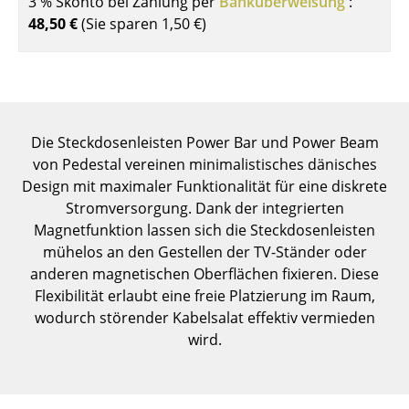
3 % Skonto bei Zahlung per
Banküberweisung
:
Einzelteile
48,50 €
(Sie sparen
1,50 €
)
... alle Tische
Aufbewahren
Regale & Schränke
Die Steckdosenleisten Power Bar und Power Beam
von Pedestal vereinen minimalistisches dänisches
Bücherregale
Design mit maximaler Funktionalität für eine diskrete
Wandregale
Stromversorgung. Dank der integrierten
Magnetfunktion lassen sich die Steckdosenleisten
Sideboards & Kommoden
mühelos an den Gestellen der TV-Ständer oder
anderen magnetischen Oberflächen fixieren. Diese
TV Möbel
Flexibilität erlaubt eine freie Platzierung im Raum,
Beistell- & Rollcontainer
wodurch störender Kabelsalat effektiv vermieden
wird.
Barmöbel
Garderoben