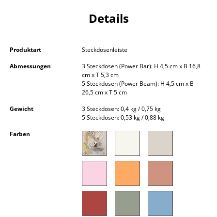
Kleinaufbewahrung
Details
Einzelteile
... alle Aufbewahrungsmöbel
Produktart
Steckdosenleiste
Abmessungen
3 Steckdosen (Power Bar): H 4,5 cm x B 16,8
Licht
cm x T 5,3 cm
5 Steckdosen (Power Beam): H 4,5 cm x B
Hängeleuchten & Deckenleuchten
26,5 cm x T 5 cm
Tischleuchten
Gewicht
3 Steckdosen: 0,4 kg / 0,75 kg
5 Steckdosen: 0,53 kg / 0,88 kg
Schreibtischleuchten
Farben
Stehleuchten & Leseleuchten
Bodenleuchten
Wandleuchten
Outdoor-Leuchten