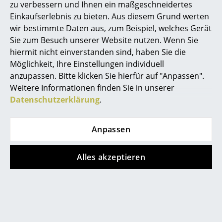
Gewährleistung
24 Monate
zu verbessern und Ihnen ein maßgeschneidertes
Spiegel
Einkaufserlebnis zu bieten. Aus diesem Grund werten
Zubehör
Power Bar / Beam Steckdosenleiste
wir bestimmte Daten aus, zum Beispiel, welches Gerät
Cable Bagel
Figuren & Miniaturen
Sie zum Besuch unserer Website nutzen. Wenn Sie
hiermit nicht einverstanden sind, haben Sie die
Vasen
Möglichkeit, Ihre Einstellungen individuell
Tabletts
anzupassen. Bitte klicken Sie hierfür auf "Anpassen".
Beliebte Varianten
Weitere Informationen finden Sie in unserer
Büroutensilien
Datenschutzerklärung
.
Aufbewahrungsboxen
Anpassen
Decken
Kissen
Alles akzeptieren
Teppiche
Vorhänge
Pedestal
Pedestal
... alle Accessoires
Viva TV-Ständer,
Viva TV-Ständer,