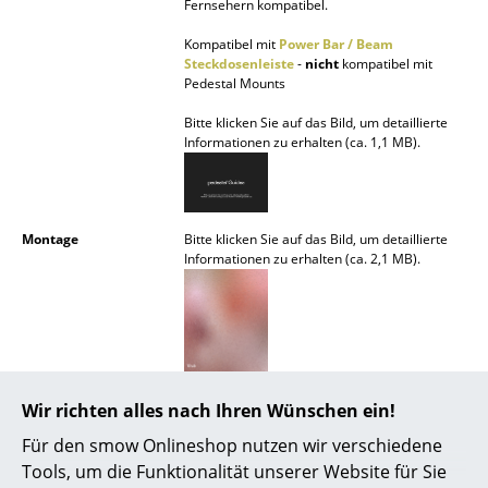
Fernsehern kompatibel.
Akkuleuchten
Kompatibel mit
Power Bar / Beam
... alle Leuchten
Steckdosenleiste
-
nicht
kompatibel mit
Pedestal Mounts
Betten
Bitte klicken Sie auf das Bild, um detaillierte
Informationen zu erhalten (ca. 1,1 MB).
Doppelbetten
Einzelbetten
Montage
Bitte klicken Sie auf das Bild, um detaillierte
Stapelbetten
Informationen zu erhalten (ca. 2,1 MB).
Kinderbetten
Nachttische & Bettzubehör
... alle Betten
Wir richten alles nach Ihren Wünschen ein!
Pflege
Bitte verwenden Sie zur Reinigung ein
Accessoires
feuchtes Tuch und ein mildes
Für den smow Onlineshop nutzen wir verschiedene
Reinigungsmittel.
Tools, um die Funktionalität unserer Website für Sie
Uhren