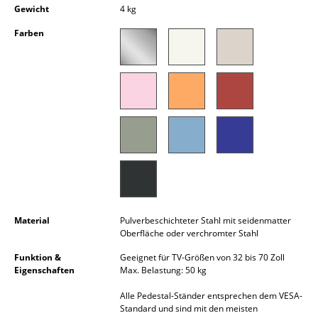
Gewicht
4 kg
Kleinaufbewahrung
Farben
Einzelteile
... alle Aufbewahrungsmöbel
Licht
Hängeleuchten & Deckenleuchten
Tischleuchten
Schreibtischleuchten
Stehleuchten & Leseleuchten
Material
Pulverbeschichteter Stahl mit seidenmatter
Oberfläche oder verchromter Stahl
Bodenleuchten
Funktion &
Geeignet für TV-Größen von 32 bis 70 Zoll
Eigenschaften
Max. Belastung: 50 kg
Wandleuchten
Alle Pedestal-Ständer entsprechen dem VESA-
Outdoor-Leuchten
Standard und sind mit den meisten