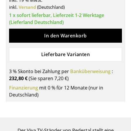
inkl. 19 % MwSt.
inkl.
Versand
(Deutschland)
Tische
1 x sofort lieferbar, Lieferzeit 1-2 Werktage
Esstische
(Lieferland Deutschland)
Beistelltische
In den Warenkorb
Couchtische
Lieferbare Varianten
Schreibtische
Sekretäre & PC-Tische
3 % Skonto bei Zahlung per
Banküberweisung
:
Konferenztische
232,80 €
(Sie sparen
7,20 €
)
Finanzierung
mit 0 % für 12 Monate (nur in
Stehtische & Stehpulte
Deutschland)
Kindertische
Gartentische
Servierwagen
Der Viva TV-Ständer von Pedestal stellt eine