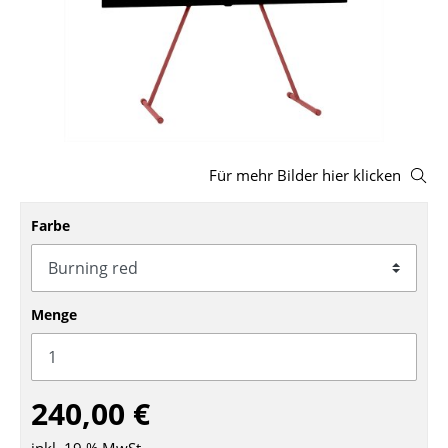
Hocker
Bänke & Liegen
Sitzsäcke
Gartenstühle
Für mehr Bilder hier klicken
Kinderstühle
Farbe
Schaukelstühle
Bürodrehstühle
Konferenzstühle
Menge
Bürosessel
Einzelteile
240,00 €
... alle Sitzmöbel