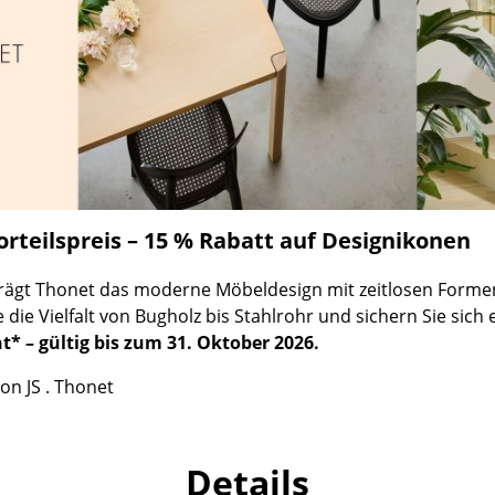
Richard Lampert
Ludwig Mies van der Rohe
Thonet
Marcel Breuer
USM Haller
Philippe Starck
Vitra
Verner Panton
... alle Hersteller A-Z
... alle Designer A-Z
Neu bei smow
Inspiration
rteilspreis – 15 % Rabatt auf Designikonen
Special Editions
Designklassiker
prägt Thonet das moderne Möbeldesign mit zeitlosen Forme
Frauen im Design
die Vielfalt von Bugholz bis Stahlrohr und sichern Sie sich
Bauhaus Design
* – gültig bis zum 31. Oktober 2026.
Midcentury Design
on JS . Thonet
Skandinavisches De
Italienisches Design
Nachhaltiges Desig
Details
Natürliche Material