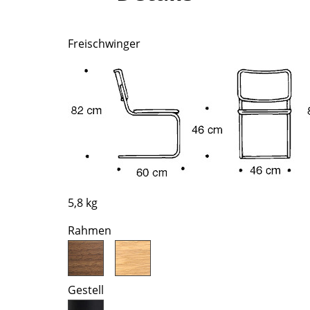
Farbwelten
Das Original
Freischwinger
Geschenkideen
ervice
ontakt
ezahlung
ersand
AQ
ückgabe & Umtausch
5,8 kg
sere Vorteile auf einen Blick
GB
Rahmen
atenschutz
Gestell
Projektplanung