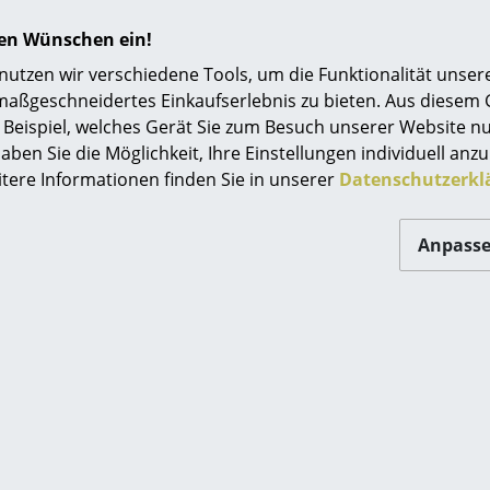
Einrichtungsberatung
hren Wünschen ein!
Referenzen
tzen wir verschiedene Tools, um die Funktionalität unsere
Gestell: Stahlrohr, tiefschwarz matt pulverbes
maßgeschneidertes Einkaufserlebnis zu bieten. Aus diesem
Sitz-/Rückenfläche: Rohrgeflecht mit Stützgewe
smow Kompass
Beispiel, welches Gerät Sie zum Besuch unserer Website nu
Rahmen: massives Eichen- oder Nussbaumholz,
aben Sie die Möglichkeit, Ihre Einstellungen individuell anzu
Gleiter: POM-Gleiter schwarz (allround, mit Tef
itere Informationen finden Sie in unserer
Datenschutzerkl
S 32 N Pure Materials
mit Netzbespannung sep
Anpass
Schwarze POM-Kunststoffgleiter im Lieferumfang
harte Böden auf Anfrage
Holz sollte nie starker Nässe ausgesetzt werd
Flüssigkeiten sofort auf und verwenden Sie zu
und wenn nötig ein mildes, neutrales Reinigun
Bitte klicken Sie auf das Bild, um detaillierte
Informationen zu erhalten (ca. 0,7 MB).