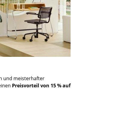
n und meisterhafter
 einen
Preisvorteil von 15 % auf
sign
n
ien