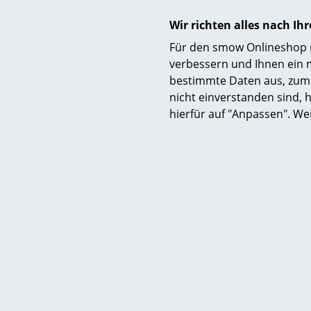
Wir richten alles nach I
Für den smow Onlineshop nu
Material
verbessern und Ihnen ein 
bestimmte Daten aus, zum 
nicht einverstanden sind, h
hierfür auf "Anpassen". We
Ausführungen
Lieferumfang
Pflege