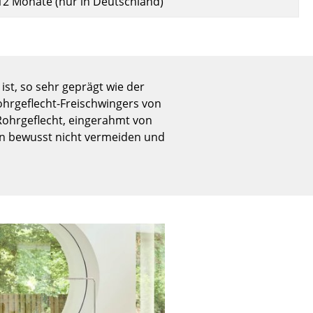
12 Monate (nur in Deutschland)
Empfang
Cafeteria
Branchenlösungen
Sicheres Arbeiten
st, so sehr geprägt wie der
Rohrgeflecht-Freischwingers von
 Rohrgeflecht, eingerahmt von
Das Original
en bewusst nicht vermeiden und