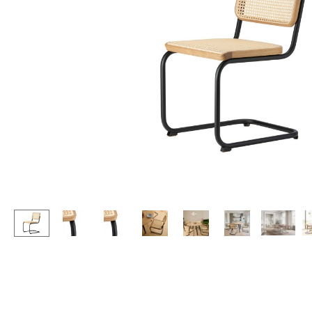
Stehpulte
Hocker
Kindertische
Bänke & Liegen
Gartentische
Sitzsäcke
Servierwagen
Gartenstühle
Einzelteile
Kinderstühle
... alle Tische
Schaukelstühle
Bürodrehstühle
Konferenzstühle
Bürosessel
Einzelteile
... alle Sitzmöbel