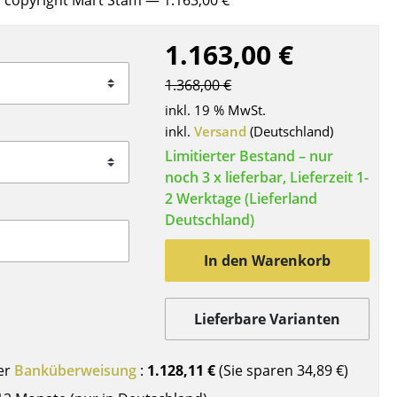
ic copyright Mart Stam
— 1.163,00 €
Decken
Kissen
1.163,00 €
Teppiche
1.368,00 €
Vorhänge
inkl. 19 % MwSt.
... alle Accessoires
inkl.
Versand
(Deutschland)
Limitierter Bestand – nur
noch 3 x lieferbar, Lieferzeit 1-
2 Werktage (Lieferland
Deutschland)
In den Warenkorb
Büro
Lieferbare Varianten
Arbeitsplatz
Management Büro
er
Banküberweisung
:
1.128,11 €
(Sie sparen
34,89 €
)
Konferenzraum