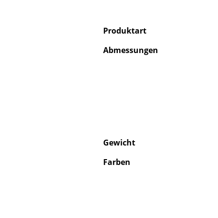
Produktart
Abmessungen
S
K
B
V
F
R
Gewicht
Un
A
Farben
D