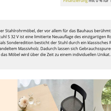
Finanzierung
mit 0 % für 
Kinderzimmer
Arbeitszimmer
Diele
Badezimmer
er Stahlrohrmöbel, der vor allem für das Bauhaus berühmt i
Stauraum
uhl S 32 V ist eine limitierte Neuauflage des einzigartigen 
Balkon & Garten
ials Sonderedition besticht der Stuhl durch ein klassisches
Hersteller
Designer
ehandeltem Massivholz. Dadurch lassen sich Gebrauchsspur
das Möbel wird über die Zeit zu einem individuellen Unikat.
Artemide
Alvar Aalto
Cassina
Arne Jacobsen
Fritz Hansen
Charles & Ray Eames
HAY
Eero Saarinen
Knoll International
Egon Eiermann
Louis Poulsen
Eileen Gray
Muuto
Jean Prouvé
Nils Holger Moormann
Le Corbusier