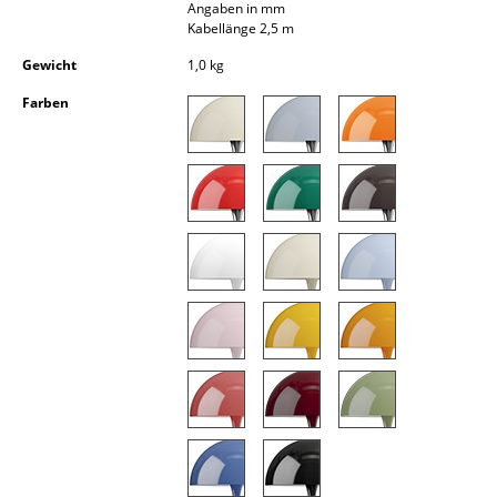
Angaben in mm
Akkuleuchten
Kabellänge 2,5 m
... alle Leuchten
Gewicht
1,0 kg
Farben
Betten
Doppelbetten
Einzelbetten
Stapelbetten
Kinderbetten
Nachttische & Bettzubehör
... alle Betten
Accessoires
Uhren