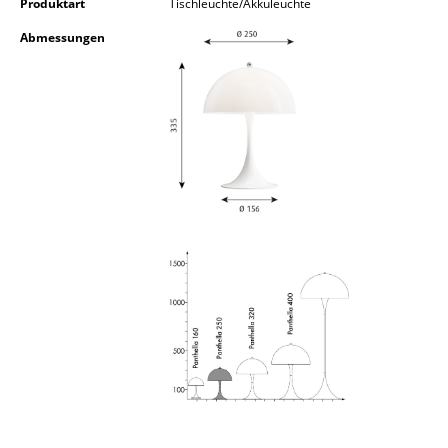
Produktart
Tischleuchte/Akkuleuchte
Kleinaufbewahrung
Abmessungen
Einzelteile
... alle Aufbewahrungsmöbel
Licht
Hängeleuchten & Deckenleuchten
Tischleuchten
Schreibtischleuchten
Stehleuchten & Leseleuchten
Bodenleuchten
Wandleuchten
Outdoor-Leuchten