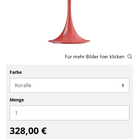
Hocker
Bänke & Liegen
Sitzsäcke
Gartenstühle
Für mehr Bilder hier klicken
Kinderstühle
Schaukelstühle
Farbe
Bürodrehstühle
Konferenzstühle
Menge
Bürosessel
Einzelteile
328,00 €
... alle Sitzmöbel