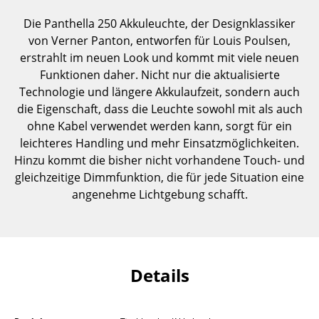
Einzelteile
Die Panthella 250 Akkuleuchte, der Designklassiker
von Verner Panton, entworfen für Louis Poulsen,
... alle Tische
erstrahlt im neuen Look und kommt mit viele neuen
Funktionen daher. Nicht nur die aktualisierte
Aufbewahren
Technologie und längere Akkulaufzeit, sondern auch
Regale & Schränke
die Eigenschaft, dass die Leuchte sowohl mit als auch
ohne Kabel verwendet werden kann, sorgt für ein
Bücherregale
leichteres Handling und mehr Einsatzmöglichkeiten.
Hinzu kommt die bisher nicht vorhandene Touch- und
Wandregale
gleichzeitige Dimmfunktion, die für jede Situation eine
Sideboards & Kommoden
angenehme Lichtgebung schafft.
TV Möbel
Beistell- & Rollcontainer
Details
Barmöbel
Garderoben