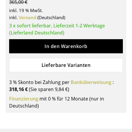
365,00 €
Tische
inkl. 19 % MwSt.
inkl.
Versand
(Deutschland)
Esstische
3 x sofort lieferbar, Lieferzeit 1-2 Werktage
Beistelltische
(Lieferland Deutschland)
Couchtische
In den Warenkorb
Schreibtische
Lieferbare Varianten
Sekretäre & PC-Tische
Konferenztische
3 % Skonto bei Zahlung per
Banküberweisung
:
318,16 €
(Sie sparen
9,84 €
)
Stehtische & Stehpulte
Finanzierung
mit 0 % für 12 Monate (nur in
Kindertische
Deutschland)
Gartentische
Servierwagen