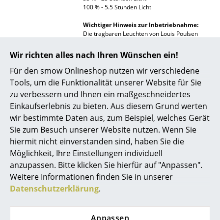
100 % - 5.5 Stunden Licht
Räume
Wichtiger Hinweis zur Inbetriebnahme:
Die tragbaren Leuchten von Louis Poulsen
Zuhause
werden zum Schutz der Batterien im
sogenannten Transportmodus geliefert. Zur
Wir richten alles nach Ihren Wünschen ein!
Wohnzimmer
erstmaligen Inbetriebnahme muss der
Transportmodus deaktiviert werden.
Für den smow Onlineshop nutzen wir verschiedene
Esszimmer
Schließen Sie dazu die Leuchte über das
Tools, um die Funktionalität unserer Website für Sie
mitgelieferte USB-C-Kabel an das Stromnetz
zu verbessern und Ihnen ein maßgeschneidertes
Schlafzimmer
an. Stellen Sie sicher, dass mindestens 1,5 A
zur Verfügung stehen. Berühren Sie
Einkaufserlebnis zu bieten. Aus diesem Grund werten
anschließend den ON/OFF/DIM-Schalter auf
Kinderzimmer
wir bestimmte Daten aus, zum Beispiel, welches Gerät
der Oberseite der Leuchte. Nun sollte die
Sie zum Besuch unserer Website nutzen. Wenn Sie
Statusanzeige (neben dem USB-Anschluss)
Arbeitszimmer
aufleuchten und zu pulsieren beginnen. Die
hiermit nicht einverstanden sind, haben Sie die
Leuchte blinkt zweimal und ist nun nicht mehr
Möglichkeit, Ihre Einstellungen individuell
Diele
im Transportmodus. Sollte dieser Vorgang
anzupassen. Bitte klicken Sie hierfür auf "Anpassen".
nicht erfolgreich sein, prüfen Sie bitte das
Badezimmer
verwendete Kabel und den Netzadapter auf
Weitere Informationen finden Sie in unserer
Eignung.
Datenschutzerklärung
.
Stauraum
Lieferumfang
Eingebaute LED
inkl. USB-C-Kabel, 90 Grad USB-C auf USB-C
Balkon & Garten
Anpassen