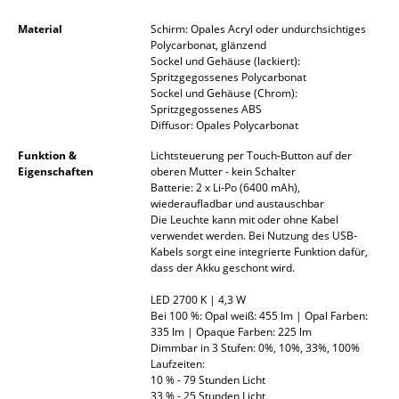
Spiegel
Material
Schirm: Opales Acryl oder undurchsichtiges
Polycarbonat, glänzend
Figuren & Miniaturen
Sockel und Gehäuse (lackiert):
Spritzgegossenes Polycarbonat
Vasen
Sockel und Gehäuse (Chrom):
Spritzgegossenes ABS
Diffusor: Opales Polycarbonat
Tabletts
Funktion &
Lichtsteuerung per Touch-Button auf der
Büroutensilien
Eigenschaften
oberen Mutter - kein Schalter
Batterie: 2 x Li-Po (6400 mAh),
Aufbewahrungsboxen
wiederaufladbar und austauschbar
Die Leuchte kann mit oder ohne Kabel
Decken
verwendet werden. Bei Nutzung des USB-
Kabels sorgt eine integrierte Funktion dafür,
dass der Akku geschont wird.
Kissen
LED 2700 K | 4,3 W
Teppiche
Bei 100 %: Opal weiß: 455 lm | Opal Farben:
335 lm | Opaque Farben: 225 lm
Vorhänge
Dimmbar in 3 Stufen: 0%, 10%, 33%, 100%
Laufzeiten:
... alle Accessoires
10 % - 79 Stunden Licht
33 % - 25 Stunden Licht