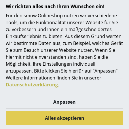
und viel und vor allem sehr sauberes Wasser,
Wir richten alles nach Ihren Wünschen ein!
Räume
um Kratzer zu vermeiden. Um den Glanz Ihrer
Für den smow Onlineshop nutzen wir verschiedene
Leuchte wieder herzustellen empfiehlt es sich,
die Leuchte mit einem trockenen Tuch zu
Zuhause
Tools, um die Funktionalität unserer Website für Sie
polieren.
zu verbessern und Ihnen ein maßgeschneidertes
Wohnzimmer
Zertifikate &
Schutzart IP20
Einkaufserlebnis zu bieten. Aus diesem Grund werten
Nachhaltigkeit
Schutzklasse II/III (Ausführung Opal grau)
wir bestimmte Daten aus, zum Beispiel, welches Gerät
Esszimmer
Sie zum Besuch unserer Website nutzen. Wenn Sie
Gewährleistung
24 Monate
Schlafzimmer
hiermit nicht einverstanden sind, haben Sie die
Produktfamilie
Panthella Kollektion
Möglichkeit, Ihre Einstellungen individuell
Kinderzimmer
anzupassen. Bitte klicken Sie hierfür auf "Anpassen".
Weitere Informationen finden Sie in unserer
Arbeitszimmer
Datenschutzerklärung
.
Diele
Anpassen
Badezimmer
Produktdatenblatt
Bitte klicken Sie auf das Bild, um detaillierte
Informationen zu erhalten (ca. 0,6 MB).
Stauraum
Alles akzeptieren
Balkon & Garten