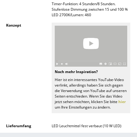
Timer-Funktion: 4 Stunden/8 Stunden.
Spiegel
Stufenlose Dimmung zwischen 15 und 100 %
LED 2700K/Lumen: 460
Figuren & Miniaturen
Konzept
Vasen
Tabletts
Büroutensilien
Aufbewahrungsboxen
Noch mehr Inspiration?
Hier ist ein interessantes YouTube-Video
Decken
verlinkt, allerdings haben Sie sich gegen
die Verwendung von YouTube auf unseren
Kissen
Seiten entschieden. Wenn Sie das Video
jetzt sehen möchten, klicken Sie bitte
hier
Teppiche
um Ihre Einstellungen zu ändern.
Vorhänge
Lieferumfang
LED Leuchtmittel fest verbaut (10 W LED)
... alle Accessoires
Pflege
Bitte verwenden Sie zur Reinigung eine Seife