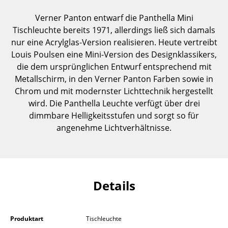
Einzelteile
Verner Panton entwarf die Panthella Mini
Tischleuchte bereits 1971, allerdings ließ sich damals
... alle Tische
nur eine Acrylglas-Version realisieren. Heute vertreibt
Louis Poulsen eine Mini-Version des Designklassikers,
Aufbewahren
die dem ursprünglichen Entwurf entsprechend mit
Regale & Schränke
Metallschirm, in den Verner Panton Farben sowie in
Chrom und mit modernster Lichttechnik hergestellt
Bücherregale
wird. Die Panthella Leuchte verfügt über drei
Wandregale
dimmbare Helligkeitsstufen und sorgt so für
angenehme Lichtverhältnisse.
Sideboards & Kommoden
TV Möbel
Beistell- & Rollcontainer
Details
Barmöbel
Garderoben
Produktart
Tischleuchte