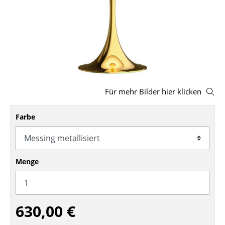
Hocker
Bänke & Liegen
Sitzsäcke
Gartenstühle
Für mehr Bilder hier klicken
Kinderstühle
Schaukelstühle
Farbe
Bürodrehstühle
Konferenzstühle
Menge
Bürosessel
Einzelteile
630,00 €
... alle Sitzmöbel