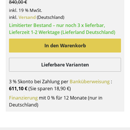
840,00 €
Tische
inkl. 19 % MwSt.
inkl.
Versand
(Deutschland)
Esstische
Limitierter Bestand – nur noch 3 x lieferbar,
Beistelltische
Lieferzeit 1-2 Werktage (Lieferland Deutschland)
Couchtische
In den Warenkorb
Schreibtische
Lieferbare Varianten
Sekretäre & PC-Tische
Konferenztische
3 % Skonto bei Zahlung per
Banküberweisung
:
611,10 €
(Sie sparen
18,90 €
)
Stehtische & Stehpulte
Finanzierung
mit 0 % für 12 Monate (nur in
Kindertische
Deutschland)
Gartentische
Servierwagen