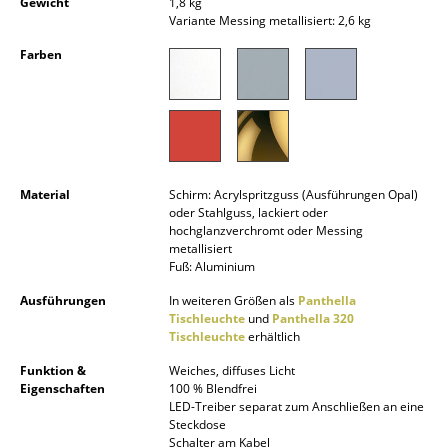
Gewicht
1,8 kg
Akkuleuchten
Variante Messing metallisiert: 2,6 kg
Farben
... alle Leuchten
Betten
Doppelbetten
Einzelbetten
Material
Schirm: Acrylspritzguss (Ausführungen Opal)
oder Stahlguss, lackiert oder
Stapelbetten
hochglanzverchromt oder Messing
metallisiert
Kinderbetten
Fuß: Aluminium
Ausführungen
In weiteren Größen als
Panthella
Nachttische & Bettzubehör
Tischleuchte
und
Panthella 320
Tischleuchte
erhältlich
... alle Betten
Funktion &
Weiches, diffuses Licht
Eigenschaften
100 % Blendfrei
Accessoires
LED-Treiber separat zum Anschließen an eine
Steckdose
Uhren
Schalter am Kabel