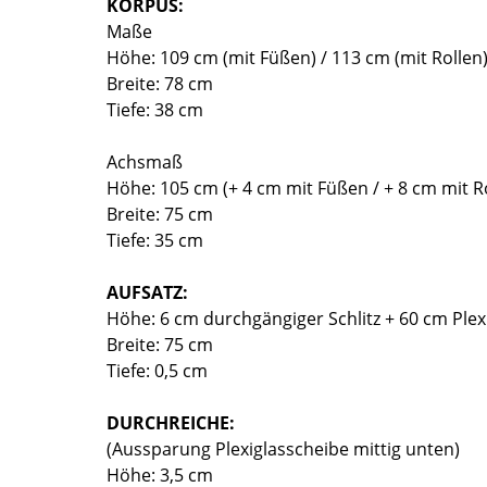
KORPUS:
Richard Lampert
Ludwig Mies van der Rohe
Maße
Thonet
Marcel Breuer
Höhe: 109 cm (mit Füßen) / 113 cm (mit Rollen
USM Haller
Philippe Starck
Breite: 78 cm
Vitra
Verner Panton
Tiefe: 38 cm
... alle Hersteller A-Z
... alle Designer A-Z
Achsmaß
Neu bei smow
Höhe: 105 cm (+ 4 cm mit Füßen / + 8 cm mit R
Inspiration
Breite: 75 cm
Tiefe: 35 cm
Special Editions
Designklassiker
AUFSATZ:
Frauen im Design
Höhe: 6 cm durchgängiger Schlitz + 60 cm Plex
Bauhaus Design
Breite: 75 cm
Midcentury Design
Tiefe: 0,5 cm
Skandinavisches De
Italienisches Design
DURCHREICHE:
(Aussparung Plexiglasscheibe mittig unten)
Nachhaltiges Desig
Höhe: 3,5 cm
Natürliche Material