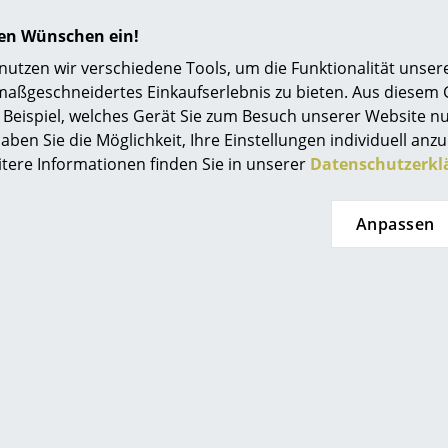
Einrichtungsberatung
Highboard in alle Richtungen erweiterbar
hren Wünschen ein!
Nicht brennbar Klasse 1
Referenzen
tzen wir verschiedene Tools, um die Funktionalität unsere
1 USM Highboard (fertig montiert) mit Securi
maßgeschneidertes Einkaufserlebnis zu bieten. Aus diesem
smow Kompass
(bestehend aus 1 Plexiglas-Screen + passende
Beispiel, welches Gerät Sie zum Besuch unserer Website nu
Konnektoren sowie 1 Inbusschlüssel mit T-Grif
aben Sie die Möglichkeit, Ihre Einstellungen individuell anzu
itere Informationen finden Sie in unserer
Datenschutzerkl
Wahlweise mit Füßen oder weichen Rollen
Bei der Ausführung mit Rollen sind zwei der Le
Anpassen
Der Aufsatz kann durch den mitgelieferten Inb
montiert werden.
- Konnektoren auf die Struktur schrauben
- Rohre aufstecken, ausrichten, Konnektor du
festschrauben, handfest
- Screen einschieben
Montagezeit: 3 Minuten