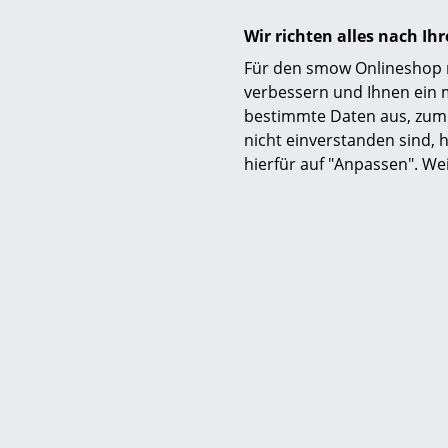
Funktion & Eigenschaften
Wir richten alles nach I
Für den smow Onlineshop nu
Lieferumfang
verbessern und Ihnen ein 
bestimmte Daten aus, zum 
nicht einverstanden sind, h
hierfür auf "Anpassen". We
Montage