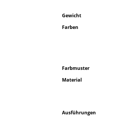
Gewicht
Farben
S
K
B
V
Farbmuster
F
Material
R
Un
A
D
Ausführungen