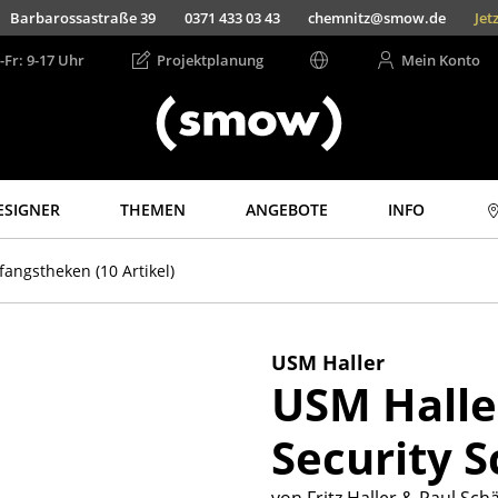
Barbarossastraße 39
0371 433 03 43
chemnitz@smow.de
Jet
-Fr: 9-17 Uhr
Projektplanung
Mein Konto
ESIGNER
THEMEN
ANGEBOTE
INFO
Aufbewahren
Licht
fangstheken
(10 Artikel)
Regale & Schränke
Hängeleuchten &
Deckenleuchten
Bücherregale
Tischleuchten
Wandregale
USM Haller
Schreibtischleuchten
USM Halle
Sideboards &
Kommoden
Stehleuchten &
Leseleuchten
Security 
TV Möbel
Bodenleuchten
Beistell- &
Rollcontainer
Wandleuchten