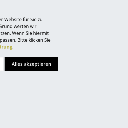
Berlin
Chemnitz
r Website für Sie zu
Düsseldorf
ty-Screen-Montageset
 Grund werten wir
Essen
 Anzahl Rohre und
tzen. Wenn Sie hiermit
Frankfurt
f, 5 mm)
passen. Bitte klicken Sie
Freiburg
ärung
.
Hamburg
nkrollen mit Arretierung
Hannover
Alles akzeptieren
Kempten
usschlüssel selbstständig
Köln
Konstanz
rch das Rohr im Uhrzeigersinn
Leipzig
Mainz
München
Nürnberg
Schwarzwald