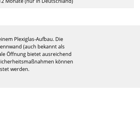
12 Monate (nur in Deutschland)
Empfang
Cafeteria
Branchenlösungen
Sicheres Arbeiten
inem Plexiglas-Aufbau. Die
 Trennwand (auch bekannt als
ale Öffnung bietet ausreichend
Das Original
en Sicherheitsmaßnahmen können
stet werden.