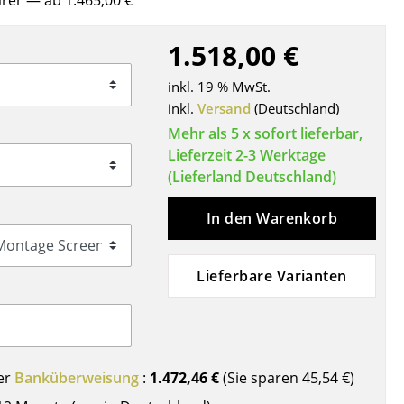
ärer
— ab 1.465,00 €
Decken
Kissen
1.518,00 €
Teppiche
inkl. 19 % MwSt.
Vorhänge
inkl.
Versand
(Deutschland)
... alle Accessoires
Mehr als 5 x sofort lieferbar,
Lieferzeit 2-3 Werktage
(Lieferland Deutschland)
In den Warenkorb
Lieferbare Varianten
Büro
Arbeitsplatz
Management Büro
er
Banküberweisung
:
1.472,46 €
(Sie sparen
45,54 €
)
Konferenzraum