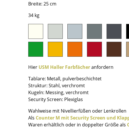
Breite: 25 cm
Farbwelten
Das Original
34 kg
Geschenkideen
ervice
ontakt
ezahlung
ersand
Hier
USM Haller Farbfächer
anfordern
AQ
Tablare: Metall, pulverbeschichtet
ückgabe & Umtausch
Struktur: Stahl, verchromt
sere Vorteile auf einen Blick
Kugeln: Messing, verchromt
GB
Security Screen: Plexiglas
atenschutz
Wahlweise mit Nivellierfüßen oder Lenkrollen
Als
Counter M mit Security Screen und Klap
Projektplanung
Waren erhältlich oder in doppelter Größe als