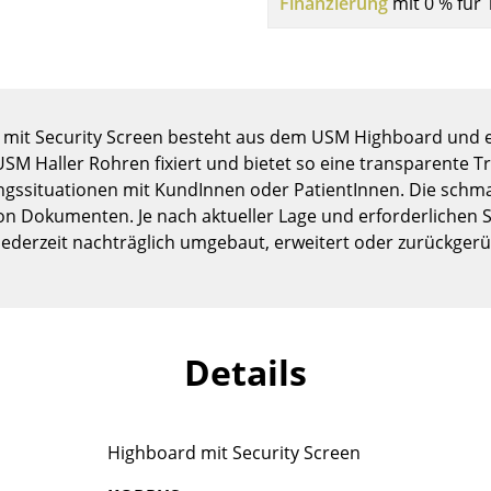
Finanzierung
mit 0 % für 
Kinderzimmer
Arbeitszimmer
Diele
Badezimmer
mit Security Screen besteht aus dem USM Highboard und e
Stauraum
 USM Haller Rohren fixiert und bietet so eine transparente
Balkon & Garten
ngssituationen mit KundInnen oder PatientInnen. Die schm
Hersteller
Designer
von Dokumenten. Je nach aktueller Lage und erforderlich
ederzeit nachträglich umgebaut, erweitert oder zurückgerü
Artemide
Alvar Aalto
Cassina
Arne Jacobsen
Fritz Hansen
Charles & Ray Eames
HAY
Eero Saarinen
Details
Knoll International
Egon Eiermann
Louis Poulsen
Eileen Gray
Muuto
Jean Prouvé
Highboard mit Security Screen
Nils Holger Moormann
Le Corbusier