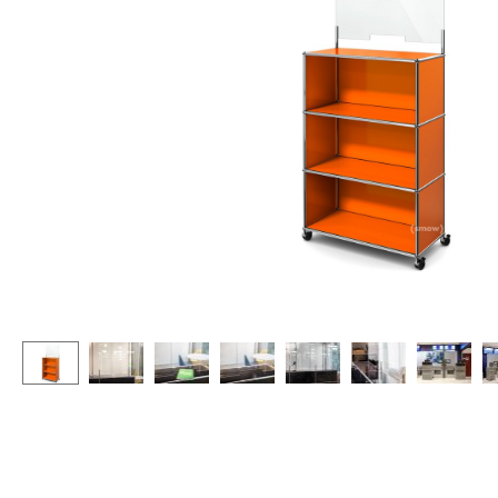
Stehpulte
Hocker
Kindertische
Bänke & Liegen
Gartentische
Sitzsäcke
Servierwagen
Gartenstühle
Einzelteile
Kinderstühle
... alle Tische
Schaukelstühle
Bürodrehstühle
Konferenzstühle
Bürosessel
Einzelteile
... alle Sitzmöbel