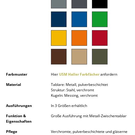
Akkuleuchten
... alle Leuchten
Betten
Doppelbetten
Einzelbetten
Stapelbetten
Farbmuster
Hier
USM Haller Farbfächer
anfordern
Kinderbetten
Material
Tablare: Metall, pulverbeschichtet
Struktur: Stahl, verchromt
Nachttische & Bettzubehör
Kugeln: Messing, verchromt
... alle Betten
Ausführungen
In 3 Größen erhältlich
Funktion &
Große Ausführung mit Metall-Zwischentablar
Accessoires
Eigenschaften
Uhren
Pflege
Verchromte, pulverbeschichtete und gläserne