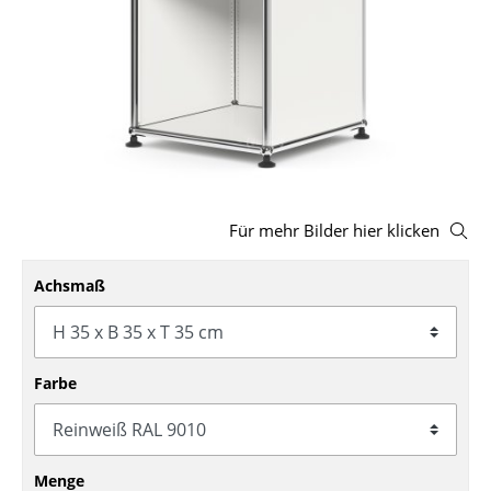
Hocker
Bänke & Liegen
Sitzsäcke
Gartenstühle
Kinderstühle
Für mehr Bilder hier klicken
Schaukelstühle
Achsmaß
Bürodrehstühle
Konferenzstühle
Bürosessel
Farbe
Einzelteile
... alle Sitzmöbel
Menge