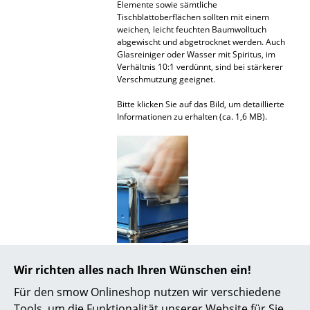
Elemente sowie sämtliche
Spiegel
Tischblattoberflächen sollten mit einem
weichen, leicht feuchten Baumwolltuch
abgewischt und abgetrocknet werden. Auch
Figuren & Miniaturen
Glasreiniger oder Wasser mit Spiritus, im
Verhältnis 10:1 verdünnt, sind bei stärkerer
Vasen
Verschmutzung geeignet.
Tabletts
Bitte klicken Sie auf das Bild, um detaillierte
Informationen zu erhalten (ca. 1,6 MB).
Büroutensilien
Aufbewahrungsboxen
Decken
Kissen
Teppiche
Auszeichnungen &
MoMA, New York
Vorhänge
Wir richten alles nach Ihren Wünschen ein!
Museen
Für den smow Onlineshop nutzen wir verschiedene
... alle Accessoires
Zertifikate &
Nicht brennbar Klasse 1 nach DIN 4102
Tools, um die Funktionalität unserer Website für Sie
Nachhaltigkeit
GREENGUARD - Indoor Air Quality