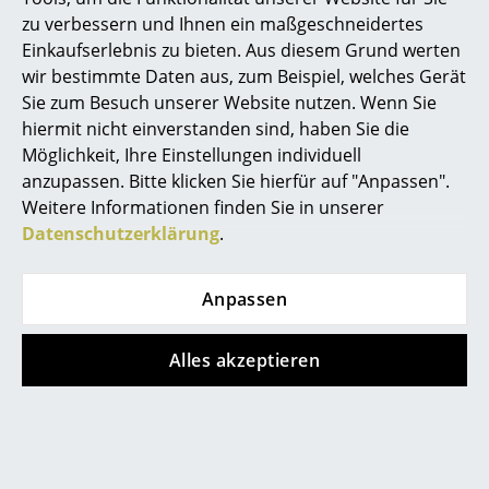
LEED "Grüne Richtlinie"
zu verbessern und Ihnen ein maßgeschneidertes
Räume
Einkaufserlebnis zu bieten. Aus diesem Grund werten
Gewährleistung
24 Monate
wir bestimmte Daten aus, zum Beispiel, welches Gerät
Zuhause
Sie zum Besuch unserer Website nutzen. Wenn Sie
Wohnzimmer
hiermit nicht einverstanden sind, haben Sie die
Möglichkeit, Ihre Einstellungen individuell
Esszimmer
anzupassen. Bitte klicken Sie hierfür auf "Anpassen".
Beliebte Varianten
Weitere Informationen finden Sie in unserer
Schlafzimmer
Datenschutzerklärung
.
Kinderzimmer
Arbeitszimmer
Anpassen
Diele
Alles akzeptieren
Badezimmer
Stauraum
USM Haller
USM Haller
Balkon & Garten
USM Haller
USM Haller