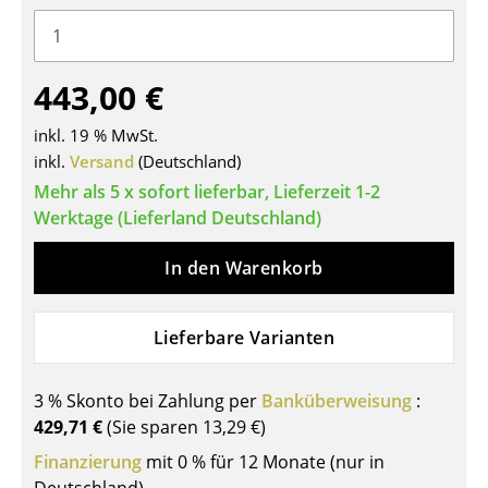
Tische
Esstische
443,00 €
Beistelltische
inkl. 19 % MwSt.
Couchtische
inkl.
Versand
(Deutschland)
Mehr als 5 x sofort lieferbar, Lieferzeit 1-2
Schreibtische
Werktage (Lieferland Deutschland)
Sekretäre & PC-Tische
In den Warenkorb
Konferenztische
Stehtische & Stehpulte
Lieferbare Varianten
Kindertische
3 % Skonto bei Zahlung per
Banküberweisung
:
Gartentische
429,71 €
(Sie sparen
13,29 €
)
Finanzierung
mit 0 % für 12 Monate (nur in
Servierwagen