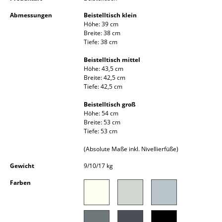
Kleinaufbewahrung
Abmessungen
Beistelltisch klein
Höhe: 39 cm
Einzelteile
Breite: 38 cm
Tiefe: 38 cm
... alle Aufbewahrungsmöbel
Beistelltisch mittel
Höhe: 43,5 cm
Licht
Breite: 42,5 cm
Tiefe: 42,5 cm
Hängeleuchten & Deckenleuchten
Beistelltisch groß
Tischleuchten
Höhe: 54 cm
Breite: 53 cm
Schreibtischleuchten
Tiefe: 53 cm
(Absolute Maße inkl. Nivellierfüße)
Stehleuchten & Leseleuchten
Gewicht
9/10/17 kg
Bodenleuchten
Farben
Wandleuchten
Outdoor-Leuchten