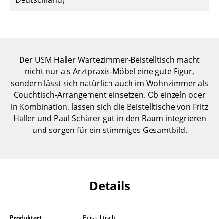
Deutschland)
Einzelteile
... alle Tische
Aufbewahren
Der USM Haller Wartezimmer-Beistelltisch macht
nicht nur als Arztpraxis-Möbel eine gute Figur,
Regale & Schränke
sondern lässt sich natürlich auch im Wohnzimmer als
Bücherregale
Couchtisch-Arrangement einsetzen. Ob einzeln oder
in Kombination, lassen sich die Beistelltische von Fritz
Wandregale
Haller und Paul Schärer gut in den Raum integrieren
und sorgen für ein stimmiges Gesamtbild.
Sideboards & Kommoden
TV Möbel
Beistell- & Rollcontainer
Details
Barmöbel
Garderoben
Produktart
Beistelltisch