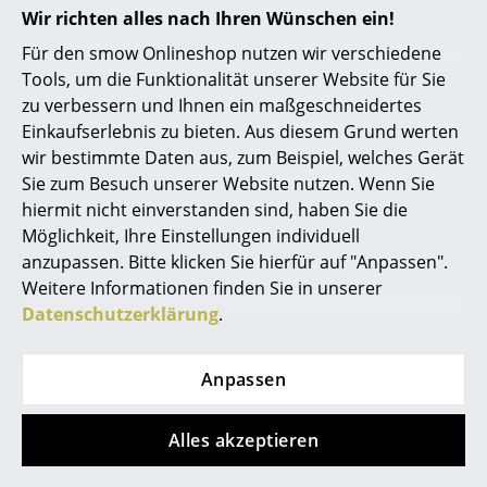
Wir richten alles nach Ihren Wünschen ein!
Spiegel
Für den smow Onlineshop nutzen wir verschiedene
Figuren & Miniaturen
Tools, um die Funktionalität unserer Website für Sie
Auszeichnungen &
MoMA, New York
zu verbessern und Ihnen ein maßgeschneidertes
Museen
Vasen
Einkaufserlebnis zu bieten. Aus diesem Grund werten
Zertifikate &
GREENGUARD - Indoor Air Quality
wir bestimmte Daten aus, zum Beispiel, welches Gerät
Tabletts
Nachhaltigkeit
LEED "Grüne Richtlinie"
Sie zum Besuch unserer Website nutzen. Wenn Sie
Büroutensilien
Gewährleistung
24 Monate
hiermit nicht einverstanden sind, haben Sie die
Möglichkeit, Ihre Einstellungen individuell
Aufbewahrungsboxen
anzupassen. Bitte klicken Sie hierfür auf "Anpassen".
Weitere Informationen finden Sie in unserer
Decken
Datenschutzerklärung
.
Kissen
Beliebte Varianten
Teppiche
Anpassen
Vorhänge
Alles akzeptieren
... alle Accessoires