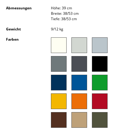
Kleinaufbewahrung
Abmessungen
Höhe: 39 cm
Breite: 38/53 cm
Einzelteile
Tiefe: 38/53 cm
... alle Aufbewahrungsmöbel
Gewicht
9/12 kg
Farben
Licht
Hängeleuchten & Deckenleuchten
Tischleuchten
Schreibtischleuchten
Stehleuchten & Leseleuchten
Bodenleuchten
Wandleuchten
Outdoor-Leuchten