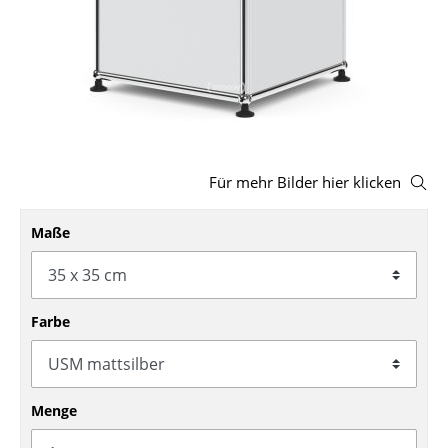
Hocker
Bänke & Liegen
Sitzsäcke
Gartenstühle
Für mehr Bilder hier klicken
Kinderstühle
Schaukelstühle
Maße
Bürodrehstühle
Konferenzstühle
Farbe
Bürosessel
Einzelteile
Menge
... alle Sitzmöbel