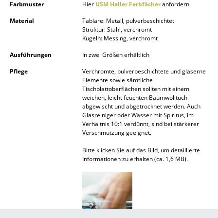
Farbmuster
Hier
USM Haller Farbfächer
anfordern
Akkuleuchten
Material
Tablare: Metall, pulverbeschichtet
... alle Leuchten
Struktur: Stahl, verchromt
Kugeln: Messing, verchromt
Betten
Ausführungen
In zwei Größen erhältlich
Doppelbetten
Pflege
Verchromte, pulverbeschichtete und gläserne
Elemente sowie sämtliche
Tischblattoberflächen sollten mit einem
Einzelbetten
weichen, leicht feuchten Baumwolltuch
abgewischt und abgetrocknet werden. Auch
Stapelbetten
Glasreiniger oder Wasser mit Spiritus, im
Verhältnis 10:1 verdünnt, sind bei stärkerer
Kinderbetten
Verschmutzung geeignet.
Nachttische & Bettzubehör
Bitte klicken Sie auf das Bild, um detaillierte
Informationen zu erhalten (ca. 1,6 MB).
... alle Betten
Accessoires
Uhren