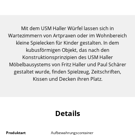
Einzelteile
... alle Tische
Mit dem USM Haller Würfel lassen sich in
Aufbewahren
Wartezimmern von Artpraxen oder im Wohnbereich
kleine Spielecken für Kinder gestalten. In dem
Regale & Schränke
kubusförmigen Objekt, das nach den
Bücherregale
Konstruktionsprinzipien des USM Haller
Möbelbausystems von Fritz Haller und Paul Schärer
Wandregale
gestaltet wurde, finden Spielzeug, Zeitschriften,
Kissen und Decken ihren Platz.
Sideboards & Kommoden
TV Möbel
Beistell- & Rollcontainer
Details
Barmöbel
Garderoben
Produktart
Aufbewahrungscontainer