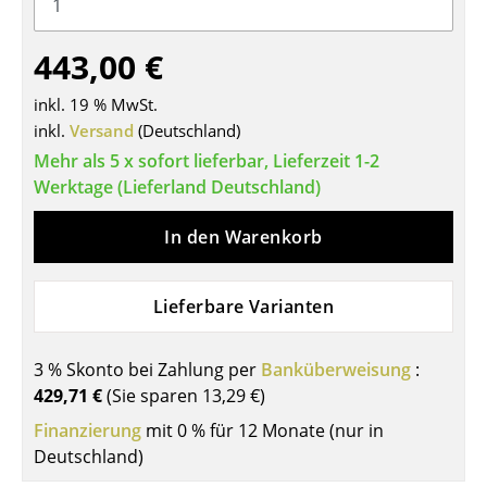
Tische
443,00 €
Esstische
inkl. 19 % MwSt.
Beistelltische
inkl.
Versand
(Deutschland)
Couchtische
Mehr als 5 x sofort lieferbar, Lieferzeit 1-2
Werktage (Lieferland Deutschland)
Schreibtische
In den Warenkorb
Sekretäre & PC-Tische
Konferenztische
Lieferbare Varianten
Stehtische & Stehpulte
3 % Skonto bei Zahlung per
Banküberweisung
:
Kindertische
429,71 €
(Sie sparen
13,29 €
)
Gartentische
Finanzierung
mit 0 % für 12 Monate (nur in
Deutschland)
Servierwagen