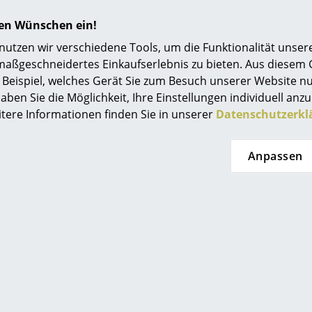
Einrichtungsberatung
hren Wünschen ein!
Referenzen
tzen wir verschiedene Tools, um die Funktionalität unsere
maßgeschneidertes Einkaufserlebnis zu bieten. Aus diesem
smow Kompass
Beispiel, welches Gerät Sie zum Besuch unserer Website nu
GREENGUARD - Indoor Air Quality
aben Sie die Möglichkeit, Ihre Einstellungen individuell anzu
LEED "Grüne Richtlinie"
itere Informationen finden Sie in unserer
Datenschutzerkl
24 Monate
Anpassen
USM Haller Zubehör
Bitte klicken Sie auf das Bild, um detaillierte
Informationen zu erhalten (ca. 0,2 MB).