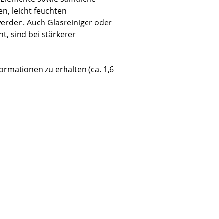
n, leicht feuchten
erden. Auch Glasreiniger oder
t, sind bei stärkerer
Unternehmen
nformationen zu erhalten (ca. 1,6
Über uns
smow vor Ort
Katalog
Jobs bei smow
Arbeiten bei smow
Newsletter
Journal
Presse
Impressum
Stores