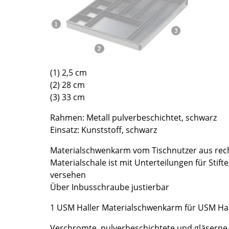
Richard Lampert
Ludwig Mies van der Rohe
Thonet
Marcel Breuer
USM Haller
Philippe Starck
Vitra
Verner Panton
... alle Hersteller A-Z
... alle Designer A-Z
(1) 2,5 cm
Neu bei smow
(2) 28 cm
(3) 33 cm
Inspiration
Special Editions
Rahmen: Metall pulverbeschichtet, schwarz
Designklassiker
Einsatz: Kunststoff, schwarz
Frauen im Design
Materialschwenkarm vom Tischnutzer aus rech
Bauhaus Design
Materialschale ist mit Unterteilungen für Stifte
Midcentury Design
versehen
Skandinavisches De
Über Inbusschraube justierbar
Italienisches Design
1 USM Haller Materialschwenkarm für USM Hal
Nachhaltiges Desig
Natürliche Material
Verchromte, pulverbeschichtete und gläserne