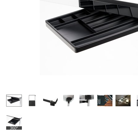
Stehpulte
Hocker
Kindertische
Bänke & Liegen
Gartentische
Sitzsäcke
Servierwagen
Gartenstühle
Einzelteile
Kinderstühle
... alle Tische
Schaukelstühle
Bürodrehstühle
Konferenzstühle
Bürosessel
Einzelteile
... alle Sitzmöbel
360°