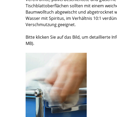
Tischblattoberflächen sollten mit einem weiche
Farbwelten
Baumwolltuch abgewischt und abgetrocknet w
Das Original
Wasser mit Spiritus, im Verhältnis 10:1 verdünn
Geschenkideen
Verschmutzung geeignet.
ervice
Bitte klicken Sie auf das Bild, um detaillierte I
ontakt
MB).
ezahlung
ersand
AQ
ückgabe & Umtausch
sere Vorteile auf einen Blick
GB
atenschutz
Projektplanung