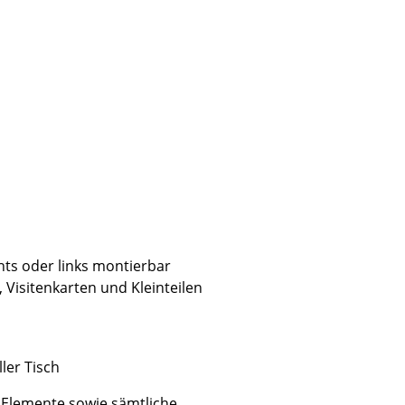
ts oder links montierbar
, Visitenkarten und Kleinteilen
sign
ler Tisch
n
ien
 Elemente sowie sämtliche