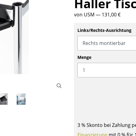
Haller Tis
Barmöbel
Outdoor-Leuchten
von USM
— 131,00 €
Garderoben
Akkuleuchten
Kleinaufbewahrung
... alle Leuchten
Links/Rechts-Ausrichtung
Einzelteile
... alle Aufbewahrungsmöbel
USM Haller Konfigurator
Menge
Zuhause
Wohnzimmer
Esszimmer
3 % Skonto bei Zahlung p
Schlafzimmer
Finanzierung
mit 0 % für 