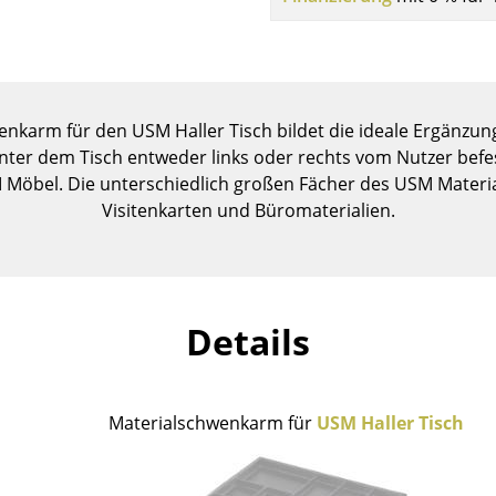
Kinderzimmer
Arbeitszimmer
Diele
Badezimmer
nkarm für den USM Haller Tisch bildet die ideale Ergänzung
Stauraum
ter dem Tisch entweder links oder rechts vom Nutzer befes
Balkon & Garten
 Möbel. Die unterschiedlich großen Fächer des USM Materia
Visitenkarten und Büromaterialien.
Hersteller
Designer
Artemide
Alvar Aalto
Cassina
Arne Jacobsen
Fritz Hansen
Charles & Ray Eames
Details
HAY
Eero Saarinen
Knoll International
Egon Eiermann
Louis Poulsen
Eileen Gray
Materialschwenkarm für
USM Haller Tisch
Muuto
Jean Prouvé
Nils Holger Moormann
Le Corbusier