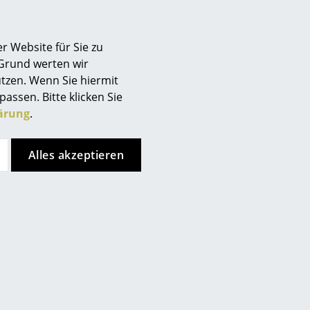
Berlin
Chemnitz
r Website für Sie zu
Düsseldorf
 Grund werten wir
Essen
tzen. Wenn Sie hiermit
Frankfurt
passen. Bitte klicken Sie
Freiburg
ärung
.
Hamburg
Hannover
Alles akzeptieren
Kempten
Köln
Konstanz
Leipzig
Mainz
München
Nürnberg
Schwarzwald