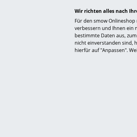
Wir richten alles nach I
Für den smow Onlineshop nu
verbessern und Ihnen ein 
bestimmte Daten aus, zum 
Zertifikate & Nachhaltigkeit
nicht einverstanden sind, h
hierfür auf "Anpassen". We
Gewährleistung
Produktfamilie
Produktdatenblatt