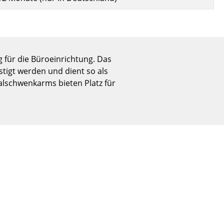
Empfang
Cafeteria
Branchenlösungen
Sicheres Arbeiten
 für die Büroeinrichtung. Das
tigt werden und dient so als
lschwenkarms bieten Platz für
Das Original