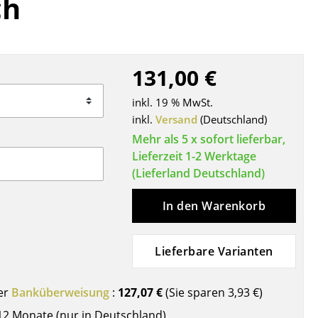
ch
Decken
Kissen
Teppiche
Vorhänge
131,00 €
... alle Accessoires
inkl. 19 % MwSt.
inkl.
Versand
(Deutschland)
Mehr als 5 x sofort lieferbar,
Lieferzeit 1-2 Werktage
(Lieferland Deutschland)
In den Warenkorb
Büro
Lieferbare Varianten
Arbeitsplatz
Management Büro
er
Banküberweisung
:
127,07 €
(Sie sparen
3,93 €
)
Konferenzraum
12 Monate (nur in Deutschland)