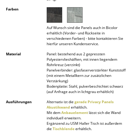
Akkuleuchten
Farben
... alle Leuchten
Auf Wunsch sind die Panels auch in Bicolor
Betten
erhältlich (Vorder- und Rückseite in
verschiedenen Farben) - bitte kontaktieren Sie
Doppelbetten
hierfür unseren Kundenservice.
Material
Panel: bestehend aus 2 gepressten
Einzelbetten
Polyestervlieshälften, mit innen liegendem
Rohrkreuz (verzinkt)
Stapelbetten
Panelverbinder: glasfaserverstärkter Kunststoff
(mit einem Metallkern zur zusätzlichen
Kinderbetten
Verstärkung)
Bodenplatte: Stahl, pulverbeschichtet schwarz
Nachttische & Bettzubehör
(auf Anfrage auch in lichtgrau erhältlich)
Ausführungen
Alternativ ist die
gerade Privacy Panels
... alle Betten
Akustikwand
erhältlich.
Mit dem
Anbauelement
lässt sich die Wand
Accessoires
individuell erweitern.
Ergänzend zu USM Haller Tisch ist außerdem
die
Tischblende
erhältlich.
Uhren