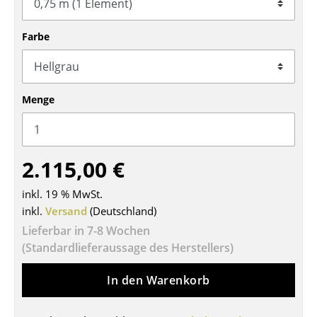
Tische
Farbe
Esstische
Beistelltische
Menge
Couchtische
Schreibtische
Sekretäre & PC-Tische
2.115,00 €
Konferenztische
inkl. 19 % MwSt.
inkl.
Versand
(Deutschland)
Stehtische & Stehpulte
Lieferbar in 7-8 Wochen
Kindertische
(Standardlieferaussage des Herstellers)
Gartentische
In den Warenkorb
Servierwagen