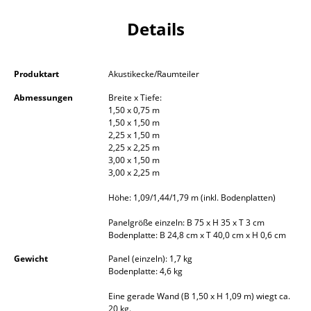
Kleinaufbewahrung
Details
Einzelteile
... alle Aufbewahrungsmöbel
Produktart
Akustikecke/Raumteiler
Abmessungen
Breite x Tiefe:
Licht
1,50 x 0,75 m
1,50 x 1,50 m
Hängeleuchten & Deckenleuchten
2,25 x 1,50 m
2,25 x 2,25 m
Tischleuchten
3,00 x 1,50 m
3,00 x 2,25 m
Schreibtischleuchten
Höhe: 1,09/1,44/1,79 m (inkl. Bodenplatten)
Stehleuchten & Leseleuchten
Panelgröße einzeln: B 75 x H 35 x T 3 cm
Bodenplatte: B 24,8 cm x T 40,0 cm x H 0,6 cm
Bodenleuchten
Gewicht
Panel (einzeln): 1,7 kg
Wandleuchten
Bodenplatte: 4,6 kg
Outdoor-Leuchten
Eine gerade Wand (B 1,50 x H 1,09 m) wiegt ca.
20 kg.