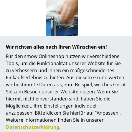
Büro
Arbeitsplatz
Management Büro
Konferenzraum
Wir richten alles nach Ihren Wünschen ein!
Zertifikate &
Brandschutzklasse B2
Für den smow Onlineshop nutzen wir verschiedene
Empfang
Nachhaltigkeit
Schallabsorption entsprechend DIN EN ISO 354
Tools, um die Funktionalität unserer Website für Sie
und DIN EN ISO 11654
Cafeteria
zu verbessern und Ihnen ein maßgeschneidertes
Gewährleistung
24 Monate
Einkaufserlebnis zu bieten. Aus diesem Grund werten
Branchenlösungen
Produktfamilie
Alle Artikel der
USM Privacy Panels Kollektion
wir bestimmte Daten aus, zum Beispiel, welches Gerät
Sie zum Besuch unserer Website nutzen. Wenn Sie
Sicheres Arbeiten
Produktdatenblatt
Privacy
Montagemanual
Raumakustik
hiermit nicht einverstanden sind, haben Sie die
Panels
Möglichkeit, Ihre Einstellungen individuell
Hersteller & Designer
anzupassen. Bitte klicken Sie hierfür auf "Anpassen".
Weitere Informationen finden Sie in unserer
Hersteller
Datenschutzerklärung
.