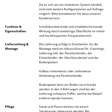
Da es sich um ein modulares System handelt,
Spiegel
sind viele weitere Konfigurationen auf Anfrage
möglich. Bitte kontaktieren Sie dazu unseren
Figuren & Miniaturen
Kundenservice.
Vasen
Funktion &
Schallabsorbierende und schallabschirmende
Eigenschaften
Wirkung durch textilartige Oberfläche im mittel-
und hochfrequenten Frequenzbereich
Tabletts
Lieferumfang &
Die Lieferung erfolgt in Einzelteilen, für die
Büroutensilien
Montage
Montage wird ein Inbusschlüssel Nr. 4 benötigt.
Lieferung inkl. der Panelverbinder, der
Aufbewahrungsboxen
Eckverbinder, der Abschlussdeckel und der
Bodenplatten
Decken
Aufbau reihenweise oder zeilenweise
Verbindung mit Panelverbinder
Kissen
Bodenplatte kann am Boden verschraubt
Teppiche
werden. In den 4 Bohrungen sind bei der
Lieferung schwarze Puffer, welche bei Bedarf
Vorhänge
entfernt werden können.
... alle Accessoires
Pflege
Staub und Flusen können mit einem
Staubsauger abgesaugt werden. Bei