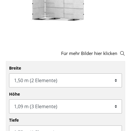
Hocker
Bänke & Liegen
Sitzsäcke
Gartenstühle
Für mehr Bilder hier klicken
Kinderstühle
Schaukelstühle
Breite
Bürodrehstühle
Konferenzstühle
Höhe
Bürosessel
Einzelteile
Tiefe
... alle Sitzmöbel