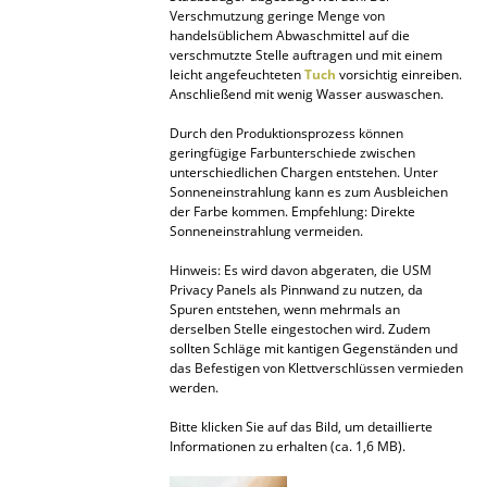
Verschmutzung geringe Menge von
Räume
handelsüblichem Abwaschmittel auf die
verschmutzte Stelle auftragen und mit einem
leicht angefeuchteten
Tuch
vorsichtig einreiben.
Zuhause
Anschließend mit wenig Wasser auswaschen.
Wohnzimmer
Durch den Produktionsprozess können
geringfügige Farbunterschiede zwischen
Esszimmer
unterschiedlichen Chargen entstehen. Unter
Sonneneinstrahlung kann es zum Ausbleichen
Schlafzimmer
der Farbe kommen. Empfehlung: Direkte
Sonneneinstrahlung vermeiden.
Kinderzimmer
Hinweis: Es wird davon abgeraten, die USM
Privacy Panels als Pinnwand zu nutzen, da
Arbeitszimmer
Spuren entstehen, wenn mehrmals an
derselben Stelle eingestochen wird. Zudem
Diele
sollten Schläge mit kantigen Gegenständen und
das Befestigen von Klettverschlüssen vermieden
Badezimmer
werden.
Stauraum
Bitte klicken Sie auf das Bild, um detaillierte
Informationen zu erhalten (ca. 1,6 MB).
Balkon & Garten