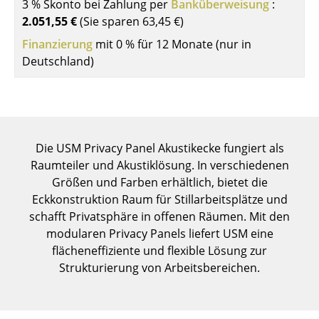
3 % Skonto bei Zahlung per
Banküberweisung
:
Einzelteile
2.051,55 €
(Sie sparen
63,45 €
)
... alle Tische
Finanzierung
mit 0 % für 12 Monate (nur in
Deutschland)
Aufbewahren
Regale & Schränke
Bücherregale
Die USM Privacy Panel Akustikecke fungiert als
Wandregale
Raumteiler und Akustiklösung. In verschiedenen
Größen und Farben erhältlich, bietet die
Sideboards & Kommoden
Eckkonstruktion Raum für Stillarbeitsplätze und
schafft Privatsphäre in offenen Räumen. Mit den
TV Möbel
modularen Privacy Panels liefert USM eine
Beistell- & Rollcontainer
flächeneffiziente und flexible Lösung zur
Strukturierung von Arbeitsbereichen.
Barmöbel
Garderoben