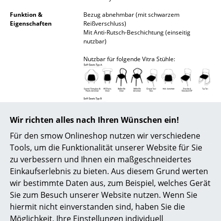
Funktion &
Bezug abnehmbar (mit schwarzem
Räume
Eigenschaften
Reißverschluss)
Mit Anti-Rutsch-Beschichtung (einseitig
Zuhause
nutzbar)
Wohnzimmer
Nutzbar für folgende Vitra Stühle:
Esszimmer
Schlafzimmer
Kinderzimmer
Wir richten alles nach Ihren Wünschen ein!
Arbeitszimmer
Für den smow Onlineshop nutzen wir verschiedene
Lieferumfang
1 Kissen
Tools, um die Funktionalität unserer Website für Sie
Diele
Pflege
Stoff:
zu verbessern und Ihnen ein maßgeschneidertes
Zur Pflege regelmäßig mit einer Polsterdüse
Einkaufserlebnis zu bieten. Aus diesem Grund werten
absaugen. Frische Flecken sofort mit einem
Badezimmer
saugfähigen, fusselfreien Schwammtuch
wir bestimmte Daten aus, zum Beispiel, welches Gerät
entfernen. Bei schwierigen Flecken: Trockene
Stauraum
Sie zum Besuch unserer Website nutzen. Wenn Sie
Verschmutzungen vorsichtig mit einer
hiermit nicht einverstanden sind, haben Sie die
weichen Bürste ausbürsten. Je nach
Balkon & Garten
Fleckensubstanz sind dabei Lösungsmittel
Möglichkeit, Ihre Einstellungen individuell