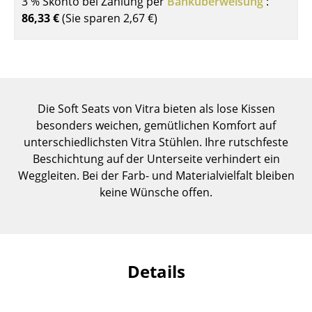
3 % Skonto bei Zahlung per
Banküberweisung
:
Einzelteile
86,33 €
(Sie sparen
2,67 €
)
... alle Tische
Aufbewahren
Regale & Schränke
Die Soft Seats von Vitra bieten als lose Kissen
besonders weichen, gemütlichen Komfort auf
Bücherregale
unterschiedlichsten Vitra Stühlen. Ihre rutschfeste
Wandregale
Beschichtung auf der Unterseite verhindert ein
Weggleiten. Bei der Farb- und Materialvielfalt bleiben
Sideboards & Kommoden
keine Wünsche offen.
TV Möbel
Beistell- & Rollcontainer
Details
Barmöbel
Garderoben