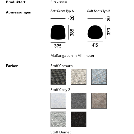
Produktart
Sitzkissen
Kleinaufbewahrung
Abmessungen
Einzelteile
... alle Aufbewahrungsmöbel
Licht
Hängeleuchten & Deckenleuchten
Maßangaben in Millimeter
Farben
Stoff Corsaro
Tischleuchten
Schreibtischleuchten
Stoff Cosy 2
Stehleuchten & Leseleuchten
Bodenleuchten
Wandleuchten
Outdoor-Leuchten
Stoff Dumet