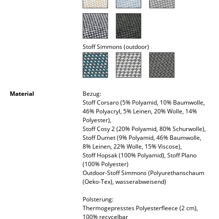
Spiegel
Figuren & Miniaturen
Stoff Simmons (outdoor)
Vasen
Tabletts
Büroutensilien
Material
Bezug:
Stoff Corsaro (5% Polyamid, 10% Baumwolle,
Aufbewahrungsboxen
46% Polyacryl, 5% Leinen, 20% Wolle, 14%
Polyester),
Stoff Cosy 2 (20% Polyamid, 80% Schurwolle),
Decken
Stoff Dumet (9% Polyamid, 46% Baumwolle,
8% Leinen, 22% Wolle, 15% Viscose),
Kissen
Stoff Hopsak (100% Polyamid), Stoff Plano
(100% Polyester)
Teppiche
Outdoor-Stoff Simmons (Polyurethanschaum
(Oeko-Tex), wasserabweisend)
Vorhänge
Polsterung:
... alle Accessoires
Thermogepresstes Polyesterfleece (2 cm),
100% recycelbar