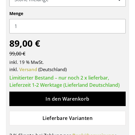
Tische
Menge
Esstische
Beistelltische
89,00 €
Couchtische
99,00 €
Schreibtische
inkl. 19 % MwSt.
Sekretäre & PC-Tische
inkl.
Versand
(Deutschland)
Limitierter Bestand – nur noch 2 x lieferbar,
Konferenztische
Lieferzeit 1-2 Werktage (Lieferland Deutschland)
Stehtische & Stehpulte
In den Warenkorb
Kindertische
Gartentische
Lieferbare Varianten
Servierwagen