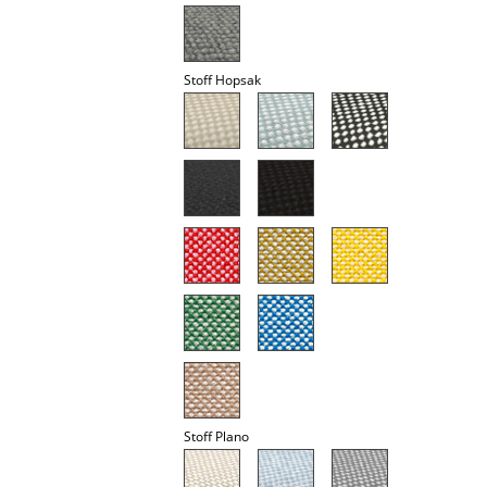
Akkuleuchten
... alle Leuchten
Stoff Hopsak
Betten
Doppelbetten
Einzelbetten
Stapelbetten
Kinderbetten
Nachttische & Bettzubehör
... alle Betten
Accessoires
Stoff Plano
Uhren