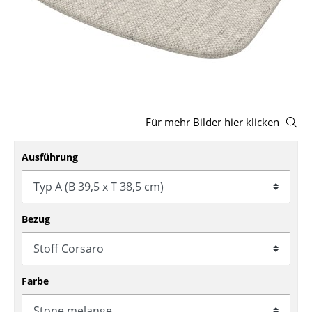
Hocker
Bänke & Liegen
Sitzsäcke
Gartenstühle
Für mehr Bilder hier klicken
Kinderstühle
Ausführung
Schaukelstühle
Bürodrehstühle
Konferenzstühle
Bezug
Bürosessel
Einzelteile
Farbe
... alle Sitzmöbel