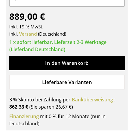
Tische
889,00 €
Esstische
inkl. 19 % MwSt.
Beistelltische
inkl.
Versand
(Deutschland)
1 x sofort lieferbar, Lieferzeit 2-3 Werktage
Couchtische
(Lieferland Deutschland)
Schreibtische
In den Warenkorb
Sekretäre & PC-Tische
Konferenztische
Lieferbare Varianten
Stehtische & Stehpulte
3 % Skonto bei Zahlung per
Banküberweisung
:
Kindertische
862,33 €
(Sie sparen
26,67 €
)
Gartentische
Finanzierung
mit 0 % für 12 Monate (nur in
Deutschland)
Servierwagen