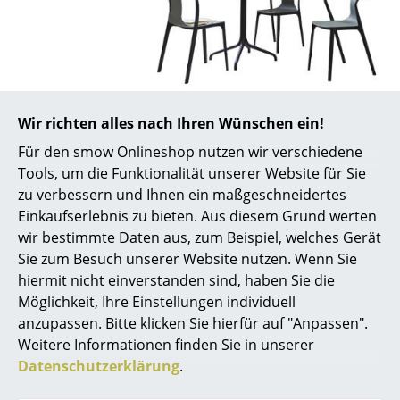
Spiegel
Figuren & Miniaturen
Vasen
Produktdatenblatt
Bitte klicken Sie auf das Bild, um detaillierte
Wir richten alles nach Ihren Wünschen ein!
Informationen zu erhalten (ca. 0,1 MB).
Tabletts
Für den smow Onlineshop nutzen wir verschiedene
Büroutensilien
Tools, um die Funktionalität unserer Website für Sie
zu verbessern und Ihnen ein maßgeschneidertes
Aufbewahrungsboxen
Einkaufserlebnis zu bieten. Aus diesem Grund werten
wir bestimmte Daten aus, zum Beispiel, welches Gerät
Decken
Sie zum Besuch unserer Website nutzen. Wenn Sie
Produktpräsentation
Kissen
hiermit nicht einverstanden sind, haben Sie die
Möglichkeit, Ihre Einstellungen individuell
Teppiche
anzupassen. Bitte klicken Sie hierfür auf "Anpassen".
Weitere Informationen finden Sie in unserer
Vorhänge
Datenschutzerklärung
.
... alle Accessoires
Noch mehr Inspiration?