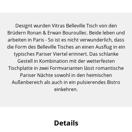
Einzelteile
... alle Tische
Designt wurden Vitras Belleville Tisch von den
Aufbewahren
Brüdern Ronan & Erwan Bouroullec. Beide leben und
arbeiten in Paris - So ist es nicht verwunderlich, dass
Regale & Schränke
die Form des Belleville Tisches an einen Ausflug in ein
typisches Pariser Viertel erinnert. Das schlanke
Bücherregale
Gestell in Kombination mit der wetterfesten
Wandregale
Tischplatte in zwei Formvarianten lässt romantische
Pariser Nächte sowohl in den heimischen
Sideboards & Kommoden
Außenbereich als auch in ein pulsierendes Bistro
einkehren.
TV Möbel
Beistell- & Rollcontainer
Barmöbel
Details
Garderoben