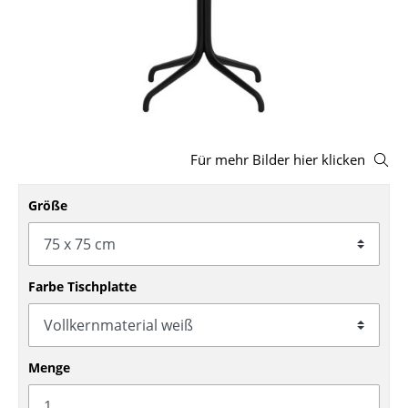
Hocker
Bänke & Liegen
Sitzsäcke
Gartenstühle
Für mehr Bilder hier klicken
Kinderstühle
Größe
Schaukelstühle
Bürodrehstühle
Konferenzstühle
Farbe Tischplatte
Bürosessel
Einzelteile
Menge
... alle Sitzmöbel