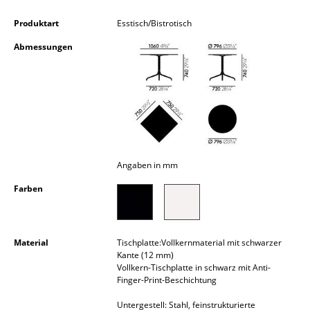
Kleinaufbewahrung
Produktart
Esstisch/Bistrotisch
Einzelteile
Abmessungen
... alle Aufbewahrungsmöbel
Licht
Hängeleuchten & Deckenleuchten
Tischleuchten
Angaben in mm
Schreibtischleuchten
Farben
Stehleuchten & Leseleuchten
Bodenleuchten
Material
Tischplatte:Vollkernmaterial mit schwarzer
Kante (12 mm)
Wandleuchten
Vollkern-Tischplatte in schwarz mit Anti-
Finger-Print-Beschichtung
Outdoor-Leuchten
Untergestell: Stahl, feinstrukturierte