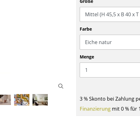
Größe
Barmöbel
Outdoor-Leuchten
Garderoben
Akkuleuchten
Kleinaufbewahrung
... alle Leuchten
Farbe
Einzelteile
... alle Aufbewahrungsmöbel
USM Haller Konfigurator
Menge
3 % Skonto bei Zahlung p
Zuhause
Finanzierung
mit 0 % für 
Wohnzimmer
Esszimmer
Schlafzimmer