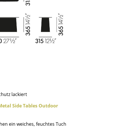
hutz lackiert
sign
Metal Side Tables Outdoor
n
chen ein weiches, feuchtes Tuch
ien