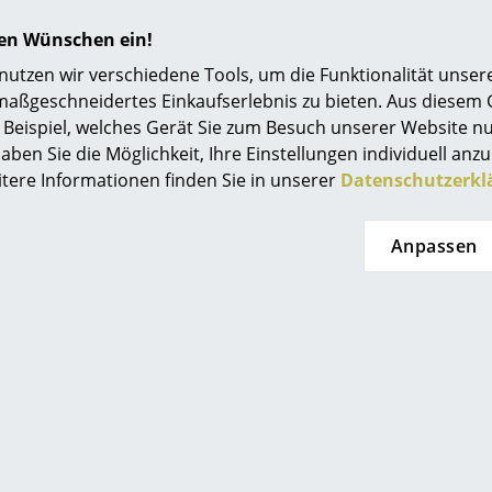
Einrichtungsberatung
hren Wünschen ein!
Referenzen
tzen wir verschiedene Tools, um die Funktionalität unsere
maßgeschneidertes Einkaufserlebnis zu bieten. Aus diesem
smow Kompass
Beispiel, welches Gerät Sie zum Besuch unserer Website nu
Beliebte Varianten
aben Sie die Möglichkeit, Ihre Einstellungen individuell anzu
itere Informationen finden Sie in unserer
Datenschutzerkl
Anpassen
Vitra
Vitra
e Table, Klein (H 39 x B
Wooden Side Table, Mitte
T 31,5 cm), Nussbaum
B 40 x T 40 cm), Eich