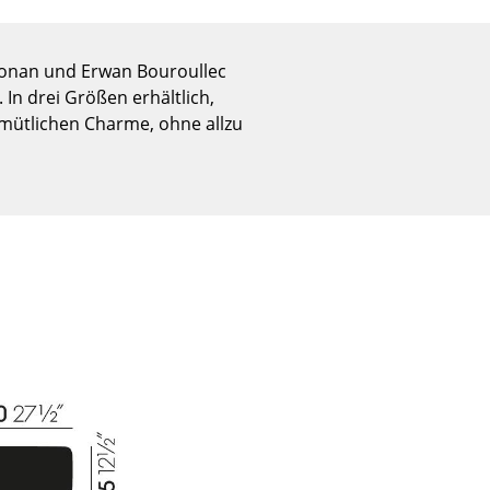
Empfang
Cafeteria
 Ronan und Erwan Bouroullec
Branchenlösungen
In drei Größen erhältlich,
Sicheres Arbeiten
emütlichen Charme, ohne allzu
Das Original