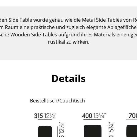
Kinderzimmer
Arbeitszimmer
oden Side Table wurde genau wie die Metal Side Tables von
Diele
em Raum eine praktische und zugleich elegante Ablagefläche. 
Badezimmer
sche Wooden Side Tables aufgrund ihres Materials einen g
Stauraum
rustikal zu wirken.
Balkon & Garten
Hersteller
Designer
Artemide
Alvar Aalto
Details
Cassina
Arne Jacobsen
Fritz Hansen
Charles & Ray Eames
HAY
Eero Saarinen
Beistelltisch/Couchtisch
Knoll International
Egon Eiermann
Louis Poulsen
Eileen Gray
Muuto
Jean Prouvé
Nils Holger Moormann
Le Corbusier