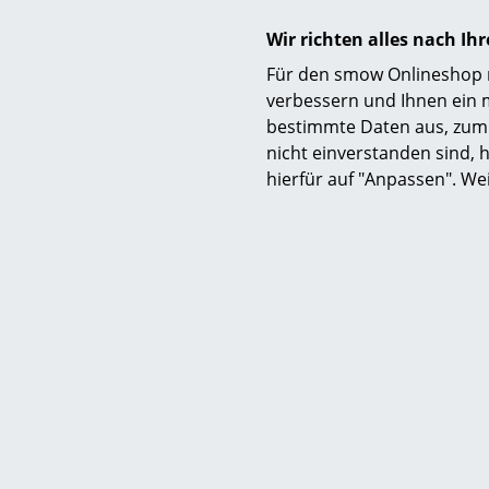
Wir richten alles nach I
Für den smow Onlineshop nu
verbessern und Ihnen ein 
bestimmte Daten aus, zum 
nicht einverstanden sind, h
hierfür auf "Anpassen". We
Vitra
Wooden Side Table, Klein (H 39 x B
Wooden Sid
31,5 x T 31,5 cm), Eiche dunkel
31,5 x 