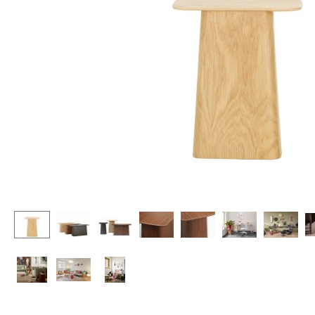
Stehpulte
Hocker
Kindertische
Bänke & Liegen
Gartentische
Sitzsäcke
Servierwagen
Gartenstühle
Einzelteile
Kinderstühle
... alle Tische
Schaukelstühle
Bürodrehstühle
Konferenzstühle
Bürosessel
Einzelteile
... alle Sitzmöbel