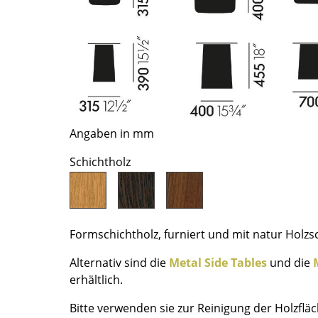
Richard Lampert
Ludwig Mies van der Rohe
Thonet
Marcel Breuer
USM Haller
Philippe Starck
Vitra
Verner Panton
... alle Hersteller A-Z
... alle Designer A-Z
Neu bei smow
Angaben in mm
Inspiration
Special Editions
Schichtholz
Designklassiker
Frauen im Design
Bauhaus Design
Formschichtholz, furniert und mit natur Holzsc
Midcentury Design
Skandinavisches De
Alternativ sind die
Metal Side Tables
und die
Italienisches Design
erhältlich.
Nachhaltiges Desig
Bitte verwenden sie zur Reinigung der Holzflä
Natürliche Material