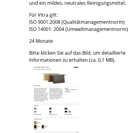
und ein mildes, neutrales Reinigungsmittel.
Farbwelten
Für Vitra gilt:
Das Original
ISO 9001:2008 (Qualitätmanagementnorm)
Geschenkideen
ISO 14001: 2004 (Umweltmanagementnorm)
ervice
24 Monate
ontakt
Bitte klicken Sie auf das Bild, um detaillierte
ezahlung
Informationen zu erhalten (ca. 0,1 MB).
ersand
AQ
ückgabe & Umtausch
sere Vorteile auf einen Blick
GB
atenschutz
Projektplanung