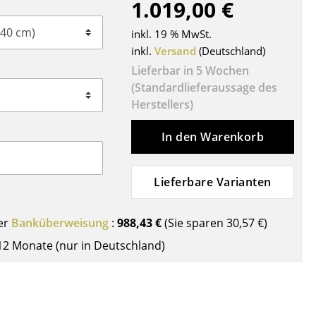
1.019,00 €
Decken
Kissen
inkl. 19 % MwSt.
Teppiche
inkl.
Versand
(Deutschland)
Vorhänge
Lieferbar in 5 Wochen
(Standardlieferaussage des
... alle Accessoires
Herstellers)
In den Warenkorb
Lieferbare Varianten
er
Banküberweisung
:
988,43 €
(Sie sparen
30,57 €
)
Büro
12 Monate (nur in Deutschland)
Arbeitsplatz
Management Büro
Konferenzraum