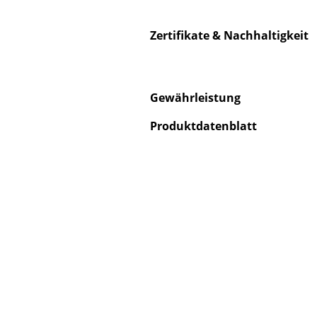
Zertifikate & Nachhaltigkeit
S
Gewährleistung
K
Produktdatenblatt
B
V
F
R
Un
A
D