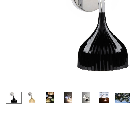
Stehpulte
Hocker
Kindertische
Bänke & Liegen
Gartentische
Sitzsäcke
Servierwagen
Gartenstühle
Einzelteile
Kinderstühle
... alle Tische
Schaukelstühle
Bürodrehstühle
Konferenzstühle
Bürosessel
Einzelteile
... alle Sitzmöbel