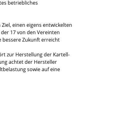
tes betriebliches
m Ziel, einen eigens entwickelten
 der 17 von den Vereinten
Unternehmen
e bessere Zukunft erreicht
Über uns
t zur Herstellung der Kartell-
smow vor Ort
ung achtet der Hersteller
Katalog
tbelastung sowie auf eine
Jobs bei smow
Arbeiten bei smow
Newsletter
Journal
Presse
Impressum
Stores