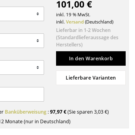
101,00 €
Decken
Kissen
inkl. 19 % MwSt.
Teppiche
inkl.
Versand
(Deutschland)
Vorhänge
Lieferbar in 1-2 Wochen
(Standardlieferaussage des
... alle Accessoires
Herstellers)
In den Warenkorb
Lieferbare Varianten
Büro
er
Banküberweisung
:
97,97 €
(Sie sparen
3,03 €
)
Arbeitsplatz
12 Monate (nur in Deutschland)
Management Büro
Konferenzraum