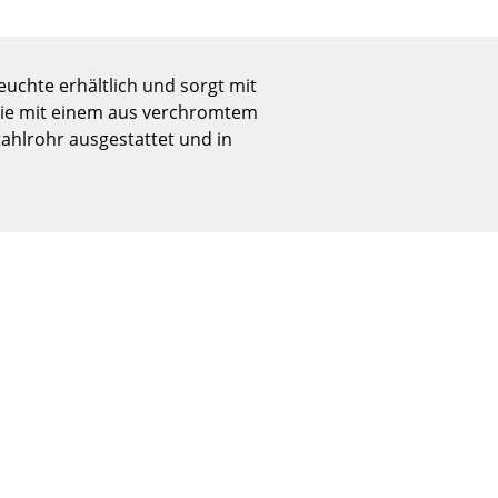
Empfang
Cafeteria
Branchenlösungen
euchte erhältlich und sorgt mit
Sicheres Arbeiten
t sie mit einem aus verchromtem
ahlrohr ausgestattet und in
Das Original