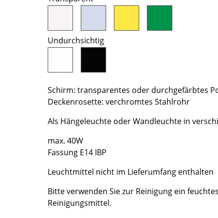
Richard Lampert
Ludwig Mies van der Rohe
Thonet
Marcel Breuer
USM Haller
Philippe Starck
Undurchsichtig
Vitra
Verner Panton
... alle Hersteller A-Z
... alle Designer A-Z
Neu bei smow
Schirm: transparentes oder durchgefärbtes P
Inspiration
Deckenrosette: verchromtes Stahlrohr
Special Editions
Designklassiker
Als Hängeleuchte oder Wandleuchte in verschi
Frauen im Design
max. 40W
Bauhaus Design
Fassung E14 IBP
Midcentury Design
Leuchtmittel nicht im Lieferumfang enthalten
Skandinavisches De
Italienisches Design
Bitte verwenden Sie zur Reinigung ein feuchte
Nachhaltiges Desig
Reinigungsmittel.
Natürliche Material