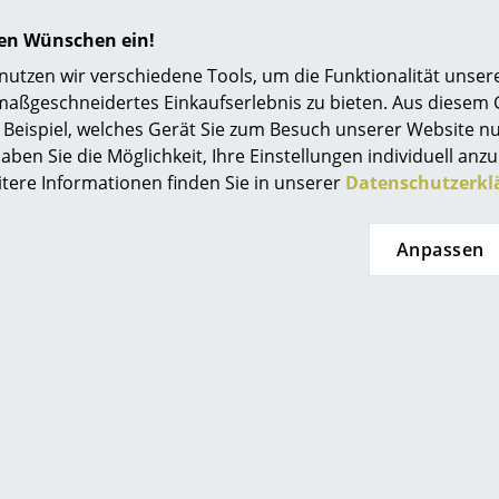
Einrichtungsberatung
hren Wünschen ein!
Referenzen
tzen wir verschiedene Tools, um die Funktionalität unsere
maßgeschneidertes Einkaufserlebnis zu bieten. Aus diesem
smow Kompass
Beispiel, welches Gerät Sie zum Besuch unserer Website nu
aben Sie die Möglichkeit, Ihre Einstellungen individuell anzu
itere Informationen finden Sie in unserer
Datenschutzerkl
Anpassen
Beliebte Varianten