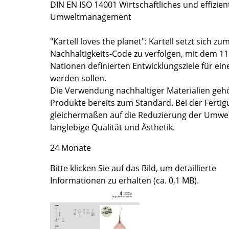
DIN EN ISO 14001 Wirtschaftliches und effizien
Farbwelten
Umweltmanagement
Das Original
Geschenkideen
"Kartell loves the planet": Kartell setzt sich zu
Nachhaltigkeits-Code zu verfolgen, mit dem 11
ervice
Nationen definierten Entwicklungsziele für ein
werden sollen.
ontakt
Die Verwendung nachhaltiger Materialien gehör
ezahlung
Produkte bereits zum Standard. Bei der Fertig
ersand
gleichermaßen auf die Reduzierung der Umwel
AQ
langlebige Qualität und Ästhetik.
ückgabe & Umtausch
24 Monate
sere Vorteile auf einen Blick
Bitte klicken Sie auf das Bild, um detaillierte
GB
Informationen zu erhalten (ca. 0,1 MB).
atenschutz
Projektplanung