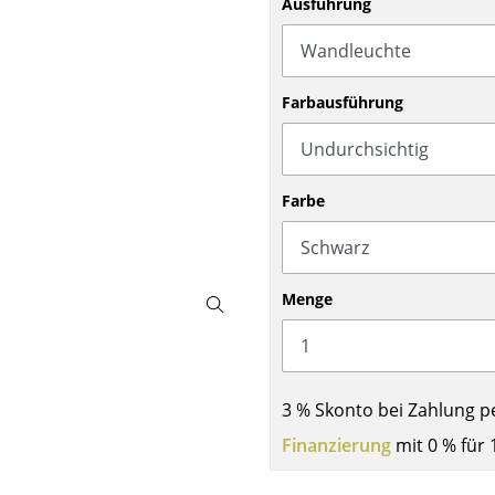
Ausführung
Barmöbel
Outdoor-Leuchten
Garderoben
Akkuleuchten
Kleinaufbewahrung
... alle Leuchten
Farbausführung
Einzelteile
... alle Aufbewahrungsmöbel
USM Haller Konfigurator
Farbe
Menge
Zuhause
3 % Skonto bei Zahlung p
Wohnzimmer
Finanzierung
mit 0 % für 
Esszimmer
Schlafzimmer