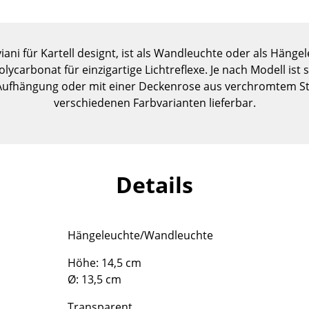
Kinderzimmer
Arbeitszimmer
Diele
iani für Kartell designt, ist als Wandleuchte oder als Hängel
Badezimmer
olycarbonat für einzigartige Lichtreflexe. Je nach Modell is
 Aufhängung oder mit einer Deckenrose aus verchromtem St
Stauraum
verschiedenen Farbvarianten lieferbar.
Balkon & Garten
Hersteller
Designer
Artemide
Alvar Aalto
Details
Cassina
Arne Jacobsen
Fritz Hansen
Charles & Ray Eames
HAY
Eero Saarinen
Hängeleuchte/Wandleuchte
Knoll International
Egon Eiermann
Louis Poulsen
Eileen Gray
Höhe: 14,5 cm
Muuto
Jean Prouvé
Ø: 13,5 cm
Nils Holger Moormann
Le Corbusier
Transparent