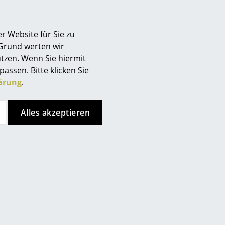
Berlin
Chemnitz
r Website für Sie zu
Düsseldorf
 Grund werten wir
Essen
tzen. Wenn Sie hiermit
Frankfurt
passen. Bitte klicken Sie
Freiburg
ärung
.
Hamburg
Hannover
Alles akzeptieren
Kempten
Köln
Konstanz
Leipzig
Mainz
München
Nürnberg
Schwarzwald