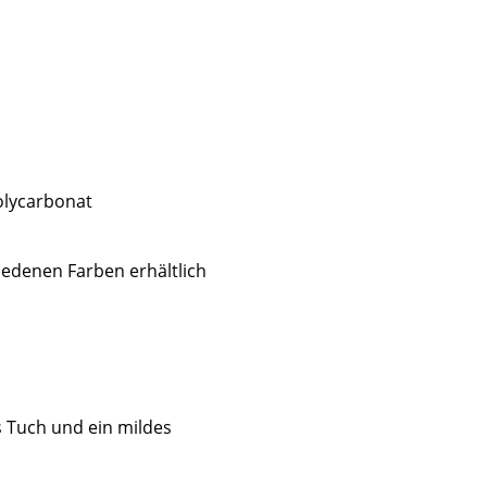
olycarbonat
edenen Farben erhältlich
sign
s Tuch und ein mildes
n
ien