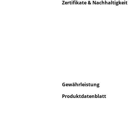
Zertifikate & Nachhaltigkeit
S
K
B
V
F
R
Gewährleistung
Un
Produktdatenblatt
A
D