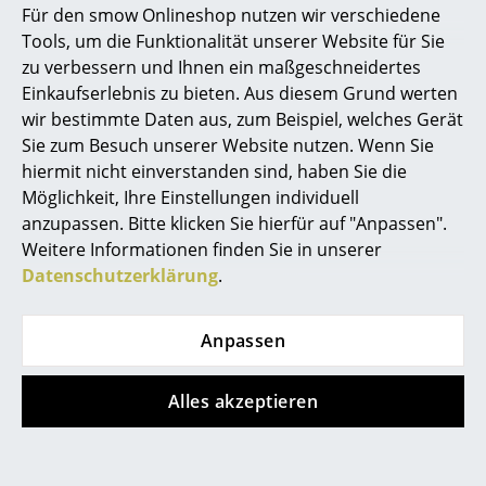
Gibt es die Möglichkeit, Zwischenböden
Für den smow Onlineshop nutzen wir verschiedene
einzuplanen?
Marcel Breuer
Tools, um die Funktionalität unserer Website für Sie
zu verbessern und Ihnen ein maßgeschneidertes
In unserem Shop finden Sie sowohl das
USM
Philippe Starck
Einkaufserlebnis zu bieten. Aus diesem Grund werten
Zwischentablar Metall
.
wir bestimmte Daten aus, zum Beispiel, welches Gerät
Verner Panton
Wie groß ist der Aufwand, die Regalböden
Sie zum Besuch unserer Website nutzen. Wenn Sie
beim USM Haller Highboard M zu tauschen?
... alle Designer A-Z
hiermit nicht einverstanden sind, haben Sie die
Ich habe ein ähnliches Regal und der obere
Möglichkeit, Ihre Einstellungen individuell
Boden hat im Laufe der Jahre einige Kratzer
anzupassen. Bitte klicken Sie hierfür auf "Anpassen".
Themen
abbekommen...
Weitere Informationen finden Sie in unserer
Neu bei smow
Die einzelnen Tablare lassen sich recht einfach
Datenschutzerklärung
.
tauschen - sie sind nur in die Struktur geklemmt, die
Inspiration
horizontalen 750er Bleche sind zuätzlich noch mit
Anpassen
dem Rohr verschraubt. Diese lassen sich jedoch mit
Special Editions
einem handelsüblichen Kreuzschraubenzieher lösen.
Designklassiker
Alles akzeptieren
Frauen im Design