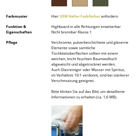
Spiegel
Farbmuster
Hier
USM Haller Farbfächer
anfordern
Figuren & Miniaturen
Funktion &
Highboard in alle Richtungen erweiterbar
Vasen
Eigenschaften
Nicht brennbar Klasse 1
Pflege
Verchromte, pulverbeschichtete und gläserne
Tabletts
Elemente sowie sämtliche
Tischblattoberflächen sollten mit einem
Büroutensilien
weichen, leicht feuchten Baumwolltuch
abgewischt und abgetrocknet werden.
Aufbewahrungsboxen
Auch Glasreiniger oder Wasser mit Spiritus,
im Verhältnis 10:1 verdünnt, sind bei stärkerer
Decken
Verschmutzung geeignet.
Bitte klicken Sie auf das Bild, um detaillierte
Kissen
Informationen zu erhalten (ca. 1,6 MB).
Teppiche
Vorhänge
... alle Accessoires