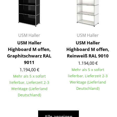
Artemide
Cassina
Fritz Hansen
HAY
USM Haller
USM Haller
Knoll International
USM Haller
USM Haller
Highboard M offen,
Highboard M offen,
Louis Poulsen
Graphitschwarz RAL
Reinweiß RAL 9010
9011
Muuto
1.194,00 €
1.194,00 €
Mehr als 5 x sofort
Nils Holger Moormann
lieferbar, Lieferzeit 2-3
Mehr als 5 x sofort
Werktage (Lieferland
lieferbar, Lieferzeit 2-3
Richard Lampert
Deutschland)
Werktage (Lieferland
Thonet
Deutschland)
USM Haller
Vitra
Alle anzeigen