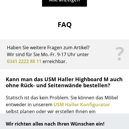
... alle Hersteller A-Z
FAQ
Designer
Alvar Aalto
?
Arne Jacobsen
Haben Sie weitere Fragen zum Artikel?
Wir sind für Sie Mo.-Fr. 9-17 Uhr unter
Charles & Ray Eames
0341 2222 88 11
erreichbar.
Eero Saarinen
Kann man das USM Haller Highboard M auch
Egon Eiermann
ohne Rück- und Seitenwände bestellen?
Eileen Gray
Statisch ist das kein Problem. Sie können das Möbel
Jean Prouvé
entweder in unserem
USM Haller Konfigurator
selbst planen oder wir erstellen Ihnen ein
Le Corbusier
individuelles Angebot.
Wir richten alles nach Ihren Wünschen ein!
Ludwig Mies van der Rohe