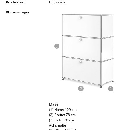
Produktart
Highboard
Kleinaufbewahrung
Abmessungen
Einzelteile
... alle Aufbewahrungsmöbel
Licht
Hängeleuchten & Deckenleuchten
Tischleuchten
Schreibtischleuchten
Stehleuchten & Leseleuchten
Bodenleuchten
Maße
(1) Höhe: 109 cm
Wandleuchten
(2) Breite: 78 cm
(3) Tiefe: 38 cm
Outdoor-Leuchten
Achsmaße