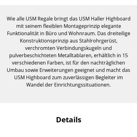
Einzelteile
... alle Tische
Wie alle USM Regale bringt das USM Haller Highboard
mit seinem flexiblen Montageprinzip elegante
Aufbewahren
Funktionalität in Büro und Wohnraum. Das dreiteilige
Konstruktionsprinzip aus Stahlrohrgerüst,
Regale & Schränke
verchromten Verbindungskugeln und
pulverbeschichteten Metalltablaren, erhältlich in 15
Bücherregale
verschiedenen Farben, ist für den nachträglichen
Wandregale
Umbau sowie Erweiterungen geeignet und macht das
USM Highboard zum zuverlässigen Begleiter im
Sideboards & Kommoden
Wandel der Einrichtungssituationen.
TV Möbel
Beistell- & Rollcontainer
Details
Barmöbel
Garderoben