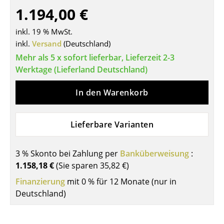
1.194,00 €
Tische
inkl. 19 % MwSt.
Esstische
inkl.
Versand
(Deutschland)
Beistelltische
Mehr als 5 x sofort lieferbar, Lieferzeit 2-3
Werktage (Lieferland Deutschland)
Couchtische
In den Warenkorb
Schreibtische
Sekretäre & PC-Tische
Lieferbare Varianten
Konferenztische
3 % Skonto bei Zahlung per
Stehtische & Stehpulte
Banküberweisung
:
1.158,18 €
(Sie sparen
35,82 €
)
Kindertische
Finanzierung
mit 0 % für 12 Monate (nur in
Deutschland)
Gartentische
Servierwagen