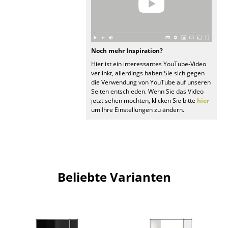
Büro
Arbeitsplatz
Noch mehr Inspiration?
Management Büro
Hier ist ein interessantes YouTube-Video
verlinkt, allerdings haben Sie sich gegen
Konferenzraum
die Verwendung von YouTube auf unseren
Seiten entschieden. Wenn Sie das Video
Empfang
jetzt sehen möchten, klicken Sie bitte
hier
um Ihre Einstellungen zu ändern.
Cafeteria
Branchenlösungen
Sicheres Arbeiten
Beliebte Varianten
Hersteller & Designer
Hersteller