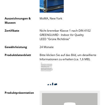
Räume
Zuhause
Auszeichnungen &
MoMA, New York
Museen
Wohnzimmer
Zertifikate
Nicht brennbar Klasse 1 nach DIN 4102
GREENGUARD - Indoor Air Quality
Esszimmer
LEED "Grüne Richtlinie"
Schlafzimmer
Gewährleistung
24 Monate
Kinderzimmer
Produktdatenblatt
Bitte klicken Sie auf das Bild, um detaillierte
Informationen zu erhalten (ca. 1,6 MB).
Arbeitszimmer
Diele
Badezimmer
Stauraum
Produktpräsentation
Balkon & Garten