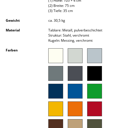
(1) Höhe: 105 + 4 cm
Akkuleuchten
(2) Breite: 75 cm
(3) Tiefe: 35 cm
... alle Leuchten
Gewicht
ca. 30,5 kg
Betten
Material
Tablare: Metall, pulverbeschichtet
Struktur: Stahl, verchromt
Kugeln: Messing, verchromt
Doppelbetten
Farben
Einzelbetten
Stapelbetten
Kinderbetten
Nachttische & Bettzubehör
... alle Betten
Accessoires
Uhren