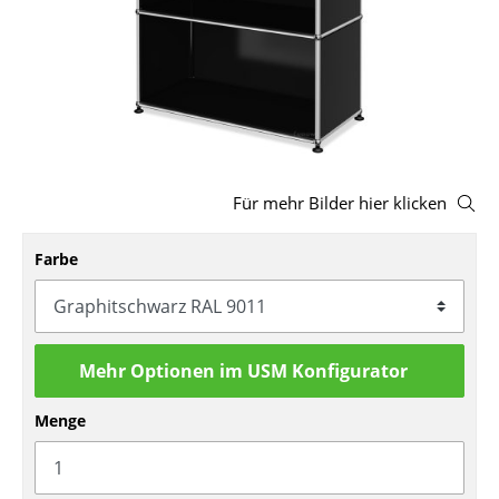
Hocker
Bänke & Liegen
Sitzsäcke
Gartenstühle
Für mehr Bilder hier klicken
Kinderstühle
Schaukelstühle
Farbe
Bürodrehstühle
Konferenzstühle
Mehr Optionen im USM Konfigurator
Bürosessel
Menge
Einzelteile
... alle Sitzmöbel