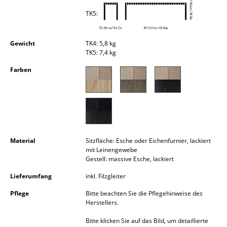
Kleinaufbewahrung
TK5:
Einzelteile
Gewicht
TK4: 5,8 kg
... alle Aufbewahrungsmöbel
TK5: 7,4 kg
Farben
Licht
Hängeleuchten & Deckenleuchten
Tischleuchten
Schreibtischleuchten
Material
Sitzfläche: Esche oder Eichenfurnier, lackiert
mit Leinengewebe
Stehleuchten & Leseleuchten
Gestell: massive Esche, lackiert
Bodenleuchten
Lieferumfang
inkl. Filzgleiter
Pflege
Bitte beachten Sie die Pflegehinweise des
Wandleuchten
Herstellers.
Outdoor-Leuchten
Bitte klicken Sie auf das Bild, um detaillierte