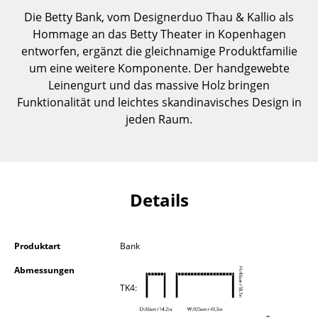
Einzelteile
Die Betty Bank, vom Designerduo Thau & Kallio als
Hommage an das Betty Theater in Kopenhagen
... alle Tische
entworfen, ergänzt die gleichnamige Produktfamilie
um eine weitere Komponente. Der handgewebte
Aufbewahren
Leinengurt und das massive Holz bringen
Funktionalität und leichtes skandinavisches Design in
Regale & Schränke
jeden Raum.
Bücherregale
Wandregale
Sideboards & Kommoden
Details
TV Möbel
Beistell- & Rollcontainer
Produktart
Bank
Abmessungen
Barmöbel
TK4:
Garderoben