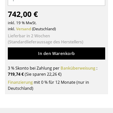
Tische
742,00 €
Esstische
inkl. 19 % MwSt.
Beistelltische
inkl.
Versand
(Deutschland)
Lieferbar in 2 Wochen
Couchtische
(Standardlieferaussage des Herstellers)
Schreibtische
In den Warenkorb
Sekretäre & PC-Tische
Konferenztische
3 % Skonto bei Zahlung per
Banküberweisung
:
719,74 €
(Sie sparen
22,26 €
)
Stehtische & Stehpulte
Finanzierung
mit 0 % für 12 Monate (nur in
Kindertische
Deutschland)
Gartentische
Servierwagen