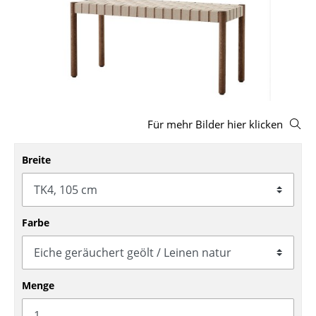
Hocker
Bänke & Liegen
Sitzsäcke
Gartenstühle
Für mehr Bilder hier klicken
Kinderstühle
Schaukelstühle
Breite
Bürodrehstühle
Konferenzstühle
Farbe
Bürosessel
Einzelteile
Menge
... alle Sitzmöbel