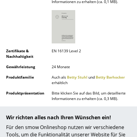
Informationen zu erhalten (ca. 0,1 MB).
Akkuleuchten
... alle Leuchten
Betten
Doppelbetten
Zertifikate &
EN 16139 Level 2
Nachhaltigkeit
Einzelbetten
Gewährleistung
24 Monate
Stapelbetten
Produktfamilie
Auch als
Betty Stuhl
und
Betty Barhocker
Kinderbetten
erhältlich
Produktpräsentation
Bitte klicken Sie auf das Bild, um detaillierte
Nachttische & Bettzubehör
Informationen zu erhalten (ca. 0,3 MB).
... alle Betten
Wir richten alles nach Ihren Wünschen ein!
Accessoires
Für den smow Onlineshop nutzen wir verschiedene
Uhren
Tools, um die Funktionalität unserer Website für Sie