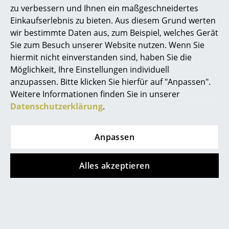
zu verbessern und Ihnen ein maßgeschneidertes
Spiegel
Einkaufserlebnis zu bieten. Aus diesem Grund werten
wir bestimmte Daten aus, zum Beispiel, welches Gerät
Figuren & Miniaturen
Sie zum Besuch unserer Website nutzen. Wenn Sie
Vasen
hiermit nicht einverstanden sind, haben Sie die
Beliebte Varianten
Möglichkeit, Ihre Einstellungen individuell
Tabletts
anzupassen. Bitte klicken Sie hierfür auf "Anpassen".
Weitere Informationen finden Sie in unserer
Büroutensilien
Datenschutzerklärung
.
Aufbewahrungsboxen
Decken
Anpassen
Kissen
Alles akzeptieren
Teppiche
&Tradition
&Tradition
Vorhänge
Betty Bank, TK4, 105
Betty Bank, TK4, 105
cm, Eiche geräuchert
cm, Eiche natur /
... alle Accessoires
geölt / Leinen natur
Leinen natur