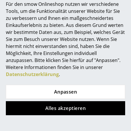
ab 202,00 €
202,00 €
Für den smow Onlineshop nutzen wir verschiedene
Marcel Breuer
Sofort lieferbar
2 x sofort lieferbar,
Tools, um die Funktionalität unserer Website für Sie
Lieferzeit 1-2 Werktage
zu verbessern und Ihnen ein maßgeschneidertes
Philippe Starck
(Lieferland Deutschland)
Einkaufserlebnis zu bieten. Aus diesem Grund werten
wir bestimmte Daten aus, zum Beispiel, welches Gerät
Verner Panton
Sie zum Besuch unserer Website nutzen. Wenn Sie
... alle Designer A-Z
hiermit nicht einverstanden sind, haben Sie die
Möglichkeit, Ihre Einstellungen individuell
anzupassen. Bitte klicken Sie hierfür auf "Anpassen".
Themen
Weitere Informationen finden Sie in unserer
Neu bei smow
Datenschutzerklärung
.
Inspiration
Anpassen
&Tradition
&Tradition
Special Editions
Caret Akkuleuchte
Copenhagen
Designklassiker
Alles akzeptieren
Tischleuchte
202,00 €
648,00 €
Sofort lieferbar
Frauen im Design
1 x sofort lieferbar,