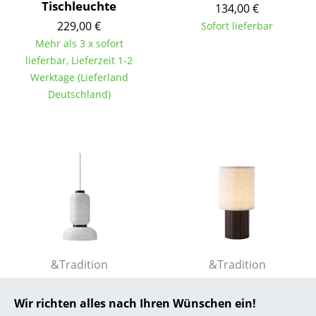
Tischleuchte
134,00 €
... alle Hersteller A-Z
229,00 €
Sofort lieferbar
Mehr als 3 x sofort
Designer
lieferbar, Lieferzeit 1-2
Werktage (Lieferland
Alvar Aalto
Deutschland)
Arne Jacobsen
Charles & Ray Eames
Eero Saarinen
Egon Eiermann
Eileen Gray
Jean Prouvé
&Tradition
&Tradition
Le Corbusier
Formakami
Manhattan
Pendelleuchte
Akkuleuchte
Wir richten alles nach Ihren Wünschen ein!
Ludwig Mies van der Rohe