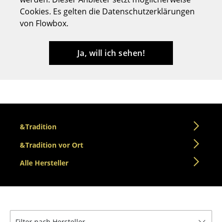
Cookies. Es gelten die Datenschutzerklärungen
Hocker
von Flowbox.
Bänke & Liegen
Sitzsäcke
Ja, will ich sehen!
Gartenstühle
Kinderstühle
Schaukelstühle
&Tradition
Bürodrehstühle
&Tradition vor Ort
Konferenzstühle
Alle Hersteller
Bürosessel
Einzelteile
... alle Sitzmöbel
Filter nach Hersteller