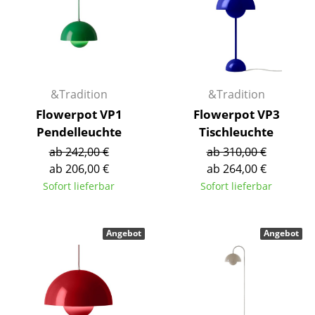
Akkuleuchten
... alle Leuchten
Betten
&Tradition
&Tradition
Doppelbetten
Flowerpot VP1
Flowerpot VP3
Pendelleuchte
Tischleuchte
Einzelbetten
ab 242,00 €
ab 310,00 €
Stapelbetten
ab 206,00 €
ab 264,00 €
Sofort lieferbar
Sofort lieferbar
Kinderbetten
Nachttische & Bettzubehör
Angebot
Angebot
... alle Betten
Accessoires
Uhren