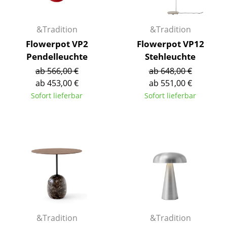
Spiegel
&Tradition
&Tradition
Figuren & Miniaturen
Flowerpot VP2
Flowerpot VP12
Vasen
Pendelleuchte
Stehleuchte
ab 566,00 €
ab 648,00 €
Tabletts
ab 453,00 €
ab 551,00 €
Büroutensilien
Sofort lieferbar
Sofort lieferbar
Aufbewahrungsboxen
Decken
Kissen
Teppiche
Vorhänge
... alle Accessoires
&Tradition
&Tradition