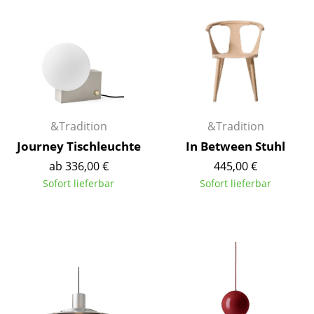
Büro
Arbeitsplatz
Management Büro
Konferenzraum
&Tradition
&Tradition
Empfang
Journey Tischleuchte
In Between Stuhl
Cafeteria
ab 336,00 €
445,00 €
Sofort lieferbar
Sofort lieferbar
Branchenlösungen
Sicheres Arbeiten
Hersteller & Designer
Hersteller