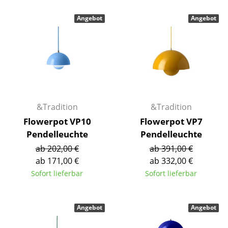
Kleinaufbewahrung
Angebot
Angebot
Einzelteile
... alle Aufbewahrungsmöbel
Licht
Hängeleuchten & Deckenleuchten
&Tradition
&Tradition
Tischleuchten
Flowerpot VP10
Flowerpot VP7
Pendelleuchte
Pendelleuchte
Schreibtischleuchten
ab 202,00 €
ab 391,00 €
Stehleuchten & Leseleuchten
ab 171,00 €
ab 332,00 €
Sofort lieferbar
Sofort lieferbar
Bodenleuchten
Wandleuchten
Angebot
Angebot
Outdoor-Leuchten