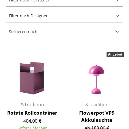
Tische
Filter nach Designer
Esstische
Beistelltische
Sortieren nach
Couchtische
Schreibtische
Angebot
Sekretäre & PC-Tische
Konferenztische
Stehtische & Stehpulte
Kindertische
&Tradition
&Tradition
Gartentische
Rotate Rollcontainer
Flowerpot VP9
Akkuleuchte
404,00 €
Servierwagen
ab 188,00 €
Sofort lieferbar