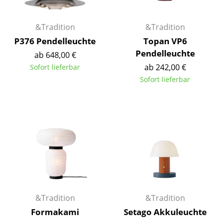
Artemide
Cassina
&Tradition
&Tradition
Fritz Hansen
P376 Pendelleuchte
Topan VP6
Pendelleuchte
ab 648,00 €
HAY
ab 242,00 €
Sofort lieferbar
Knoll International
Sofort lieferbar
Louis Poulsen
Muuto
Nils Holger Moormann
Richard Lampert
Thonet
USM Haller
&Tradition
&Tradition
Formakami
Setago Akkuleuchte
Vitra