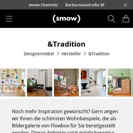
Direkt zum Inhalt
w Berlin
Kurfürstendamm 100
smow Düsseldorf
Lorettostraße 28
smow Frankfurt
smow Essen
smow Schwarzwald
smow Nürnberg
smow München
smow Freiburg
smow Kempten
smow Hannover
smow Stuttgart
smow Konstanz
smow Solothurn
smow Hamburg
smow Mainz
smow Köln
smow Leipzig
Rütte
Ha
L
H
I
Produkte
&Tradition
Sitzmöbel
Designermöbel
Hersteller
&Tradition
Esszimmerstühle
Sofas
Sessel
Loungesessel
Stühle
Noch mehr Inspiration gewünscht? Gern zeigen
Freischwinger
wir Ihnen die schönsten Wohnbeispiele, die als
Bildergalerie von Flowbox für Sie bereitgestellt
Barhocker
werden. Dieser Anbieter setzt möglicherweise