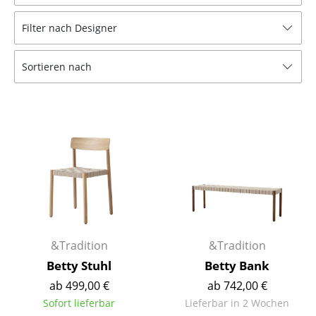
Hocker
Filter nach Designer
Bänke & Liegen
Sortieren nach
Sitzsäcke
Gartenstühle
Kinderstühle
Schaukelstühle
Bürodrehstühle
Konferenzstühle
Bürosessel
&Tradition
&Tradition
Betty Stuhl
Betty Bank
Einzelteile
ab 499,00 €
ab 742,00 €
... alle Sitzmöbel
Sofort lieferbar
Lieferbar in 2 Wochen