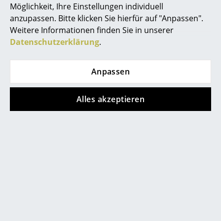
Möglichkeit, Ihre Einstellungen individuell
Der Stuhl Betty der Designer Thau & Kallio passt
Spiegel
anzupassen. Bitte klicken Sie hierfür auf "Anpassen".
hervorragend in jegliche Umgebung
Weitere Informationen finden Sie in unserer
Figuren & Miniaturen
Datenschutzerklärung
.
Vasen
Anpassen
Tabletts
Büroutensilien
Alles akzeptieren
Aufbewahrungsboxen
0341 2222 88 10
Decken
Mo-Fr: 9-17 Uhr
Kissen
Teppiche
Vorhänge
... alle Accessoires