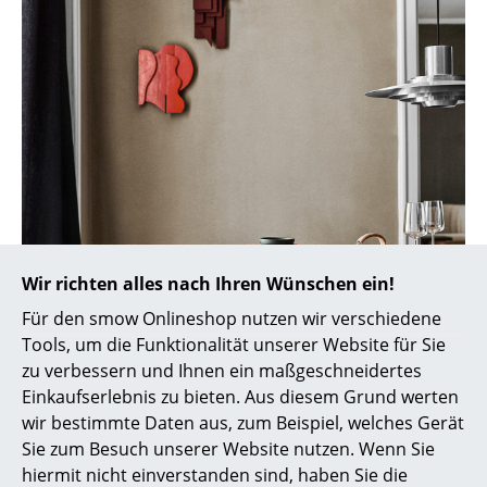
Akkuleuchten
... alle Leuchten
Betten
Doppelbetten
Einzelbetten
Stapelbetten
Wir richten alles nach Ihren Wünschen ein!
Kinderbetten
Für den smow Onlineshop nutzen wir verschiedene
Nachttische & Bettzubehör
Tools, um die Funktionalität unserer Website für Sie
zu verbessern und Ihnen ein maßgeschneidertes
... alle Betten
Einkaufserlebnis zu bieten. Aus diesem Grund werten
wir bestimmte Daten aus, zum Beispiel, welches Gerät
Accessoires
Sie zum Besuch unserer Website nutzen. Wenn Sie
Uhren
hiermit nicht einverstanden sind, haben Sie die