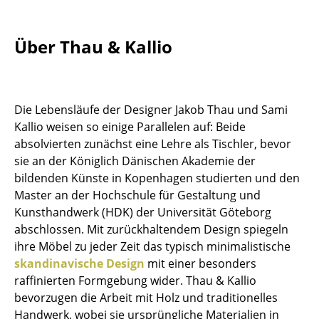
Einzelteile
... alle Tische
Über Thau & Kallio
Aufbewahren
Regale & Schränke
Die Lebensläufe der Designer Jakob Thau und Sami
Kallio weisen so einige Parallelen auf: Beide
Bücherregale
absolvierten zunächst eine Lehre als Tischler, bevor
sie an der Königlich Dänischen Akademie der
Wandregale
bildenden Künste in Kopenhagen studierten und den
Sideboards & Kommoden
Master an der Hochschule für Gestaltung und
Kunsthandwerk (HDK) der Universität Göteborg
TV Möbel
abschlossen. Mit zurückhaltendem Design spiegeln
ihre Möbel zu jeder Zeit das typisch minimalistische
Beistell- & Rollcontainer
skandinavische Design
mit einer besonders
Barmöbel
raffinierten Formgebung wider. Thau & Kallio
bevorzugen die Arbeit mit Holz und traditionelles
Garderoben
Handwerk, wobei sie ursprüngliche Materialien in