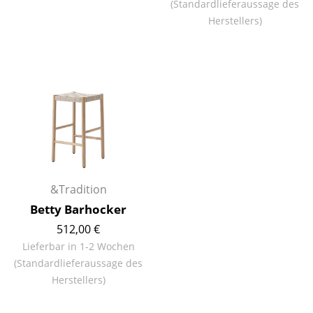
(Standardlieferaussage des
Tische
Herstellers)
Esstische
Beistelltische
Couchtische
Schreibtische
Sekretäre & PC-Tische
Konferenztische
&Tradition
Betty Barhocker
Stehtische & Stehpulte
512,00 €
Kindertische
Lieferbar in 1-2 Wochen
(Standardlieferaussage des
Gartentische
Herstellers)
Servierwagen