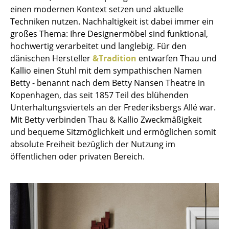
einen modernen Kontext setzen und aktuelle
Kleinaufbewahrung
Techniken nutzen. Nachhaltigkeit ist dabei immer ein
Einzelteile
großes Thema: Ihre Designermöbel sind funktional,
hochwertig verarbeitet und langlebig. Für den
... alle Aufbewahrungsmöbel
dänischen Hersteller
&Tradition
entwarfen Thau und
Kallio einen Stuhl mit dem sympathischen Namen
Licht
Betty - benannt nach dem Betty Nansen Theatre in
Kopenhagen, das seit 1857 Teil des blühenden
Hängeleuchten & Deckenleuchten
Unterhaltungsviertels an der Frederiksbergs Allé war.
Tischleuchten
Mit Betty verbinden Thau & Kallio Zweckmäßigkeit
und bequeme Sitzmöglichkeit und ermöglichen somit
Schreibtischleuchten
absolute Freiheit bezüglich der Nutzung im
öffentlichen oder privaten Bereich.
Stehleuchten & Leseleuchten
Bodenleuchten
Wandleuchten
Outdoor-Leuchten