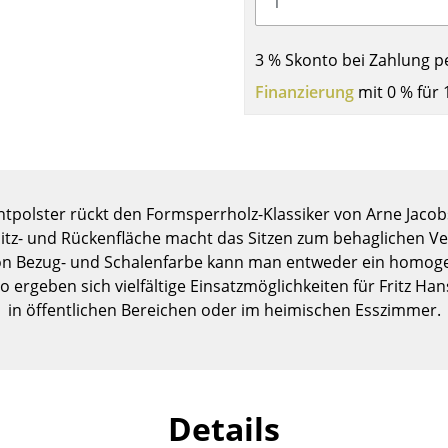
Kinderzimmer
Arbeitszimmer
3 % Skonto bei Zahlung p
Diele
Finanzierung
mit 0 % für 
Badezimmer
Stauraum
Balkon & Garten
Hersteller
Designer
ontpolster rückt den Formsperrholz-Klassiker von Arne Jacob
Artemide
Alvar Aalto
Sitz- und Rückenfläche macht das Sitzen zum behaglichen Ve
on Bezug- und Schalenfarbe kann man entweder ein homogen
Cassina
Arne Jacobsen
 ergeben sich vielfältige Einsatzmöglichkeiten für Fritz Ha
Fritz Hansen
Charles & Ray Eames
in öffentlichen Bereichen oder im heimischen Esszimmer.
HAY
Eero Saarinen
Knoll International
Egon Eiermann
Louis Poulsen
Eileen Gray
Muuto
Jean Prouvé
Details
Nils Holger Moormann
Le Corbusier