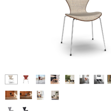
Stehpulte
Hocker
Kindertische
Bänke & Liegen
Gartentische
Sitzsäcke
Servierwagen
Gartenstühle
Einzelteile
Kinderstühle
... alle Tische
Schaukelstühle
Bürodrehstühle
Konferenzstühle
Bürosessel
Einzelteile
... alle Sitzmöbel