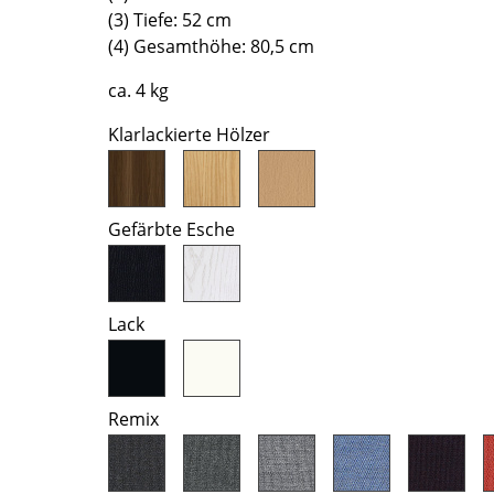
(3) Tiefe: 52 cm
Farbwelten
(4) Gesamthöhe: 80,5 cm
Das Original
Geschenkideen
ca. 4 kg
ervice
Klarlackierte Hölzer
ontakt
ezahlung
Gefärbte Esche
ersand
AQ
ückgabe & Umtausch
Lack
sere Vorteile auf einen Blick
GB
atenschutz
Remix
Projektplanung