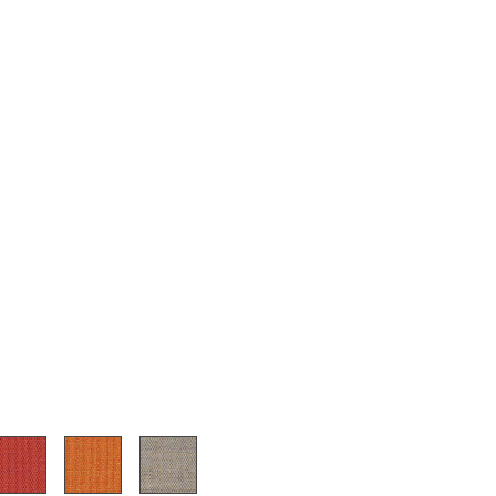
Unternehmen
Über uns
smow vor Ort
Katalog
Jobs bei smow
Arbeiten bei smow
Newsletter
Journal
Presse
Impressum
Stores