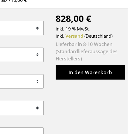
 ab 718,00 €
Decken
Kissen
828,00 €
Teppiche
inkl. 19 % MwSt.
Vorhänge
inkl.
Versand
(Deutschland)
... alle Accessoires
Lieferbar in 8-10 Wochen
(Standardlieferaussage des
Herstellers)
In den Warenkorb
Büro
Arbeitsplatz
Management Büro
Konferenzraum