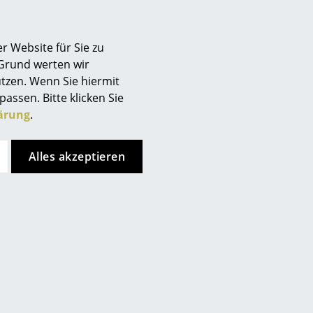
Berlin
Chemnitz
r Website für Sie zu
Düsseldorf
 Grund werten wir
 Messerfurnier
Essen
tzen. Wenn Sie hiermit
Frankfurt
passen. Bitte klicken Sie
10% Nylon)
Freiburg
ärung
.
Hamburg
Hannover
Alles akzeptieren
Kempten
Köln
Konstanz
Leipzig
Mainz
München
Nürnberg
Schwarzwald