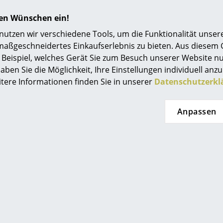
Einrichtungsberatung
hren Wünschen ein!
Referenzen
tzen wir verschiedene Tools, um die Funktionalität unsere
maßgeschneidertes Einkaufserlebnis zu bieten. Aus diesem
Sitzschale: schichtverleimtes, formgepresstes
smow Kompass
Beispiel, welches Gerät Sie zum Besuch unserer Website nu
Gestell: Stahlrohr, verchromt
aben Sie die Möglichkeit, Ihre Einstellungen individuell anzu
Polster: Stoffqualität Remix (90% Schurwolle, 
itere Informationen finden Sie in unserer
Datenschutzerkl
Anpassen