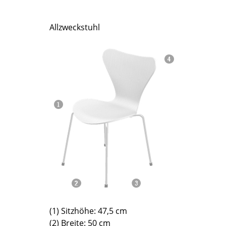
Richard Lampert
Ludwig Mies van der Rohe
Thonet
Marcel Breuer
Allzweckstuhl
USM Haller
Philippe Starck
Vitra
Verner Panton
... alle Hersteller A-Z
... alle Designer A-Z
Neu bei smow
Inspiration
Special Editions
Designklassiker
Frauen im Design
Bauhaus Design
Midcentury Design
Skandinavisches De
Italienisches Design
Nachhaltiges Desig
(1) Sitzhöhe: 47,5 cm
(2) Breite: 50 cm
Natürliche Material