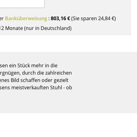
Empfang
Cafeteria
er
Banküberweisung
:
803,16 €
(Sie sparen
24,84 €
)
Branchenlösungen
12 Monate (nur in Deutschland)
Sicheres Arbeiten
Das Original
sen ein Stück mehr in die
rgnügen, durch die zahlreichen
es Bild schaffen oder gezielt
nsens meistverkauften Stuhl - ob