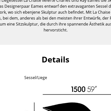
a Liegesessel La Chaise lieferte Charles und Ray Eames die Sk
Kinderzimmer
as Designerpaar Eames entwarf den extravaganten Sessel d
Arbeitszimmer
k, wo sich ebenjene Skulptur auch befindet. Mit La Chaise 
Diele
 bei dem, anderes als bei den meisten ihrer Entwürfe, der F
ch um eine Sitzskulptur, die durch ihre spannende Ästhetik 
Badezimmer
hervorsticht.
Stauraum
Balkon & Garten
Hersteller
Designer
Details
Artemide
Alvar Aalto
Cassina
Arne Jacobsen
Fritz Hansen
Charles & Ray Eames
Sessel/Liege
HAY
Eero Saarinen
Knoll International
Egon Eiermann
Louis Poulsen
Eileen Gray
Muuto
Jean Prouvé
Nils Holger Moormann
Le Corbusier