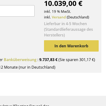
10.039,00 €
Decken
Kissen
inkl. 19 % MwSt.
Teppiche
inkl.
Versand
(Deutschland)
Vorhänge
Lieferbar in 4-5 Wochen
(Standardlieferaussage des
... alle Accessoires
Herstellers)
In den Warenkorb
er
Banküberweisung
:
9.737,83 €
(Sie sparen
301,17 €
)
12 Monate (nur in Deutschland)
Büro
Arbeitsplatz
Management Büro
Konferenzraum