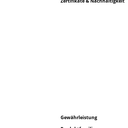
Zertifikate & Nachhaltigkeit
S
K
B
V
F
R
Un
A
D
Gewährleistung