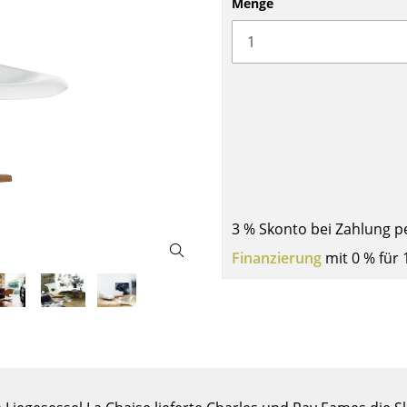
Menge
Barmöbel
Outdoor-Leuchten
Garderoben
Akkuleuchten
Kleinaufbewahrung
... alle Leuchten
Einzelteile
... alle Aufbewahrungsmöbel
USM Haller Konfigurator
3 % Skonto bei Zahlung p
Finanzierung
mit 0 % für 
Zuhause
Wohnzimmer
Esszimmer
Schlafzimmer