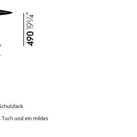
Schutzlack
sign
s Tuch und ein mildes
n
ien