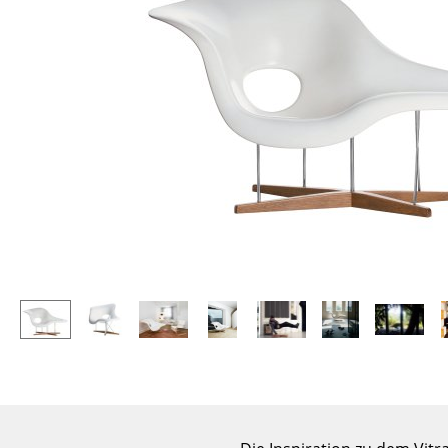
Stehpulte
Hocker
Kindertische
Bänke & Liegen
Gartentische
Sitzsäcke
Servierwagen
Gartenstühle
Einzelteile
Kinderstühle
... alle Tische
Schaukelstühle
Bürodrehstühle
Konferenzstühle
Bürosessel
Einzelteile
... alle Sitzmöbel