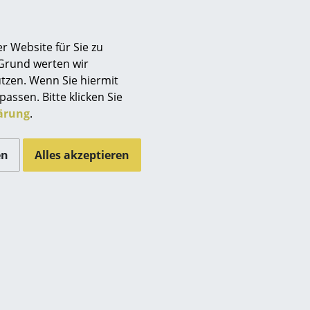
Berlin
Chemnitz
r Website für Sie zu
Düsseldorf
 Grund werten wir
Essen
tzen. Wenn Sie hiermit
Frankfurt
passen. Bitte klicken Sie
Freiburg
ärung
.
Hamburg
Hannover
en
Alles akzeptieren
Kempten
Köln
Konstanz
Leipzig
Mainz
München
Nürnberg
Schwarzwald