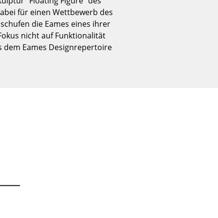
ulptur "Floating Figure" des
Empfang
abei für einen Wettbewerb des
Cafeteria
schufen die Eames eines ihrer
Branchenlösungen
okus nicht auf Funktionalität
aus dem Eames Designrepertoire
Sicheres Arbeiten
Das Original