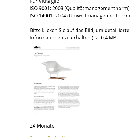
Für Vitra gilt:
Farbwelten
ISO 9001: 2008 (Qualitätmanagementnorm)
Das Original
ISO 14001: 2004 (Umweltmanagementnorm)
Geschenkideen
Bitte klicken Sie auf das Bild, um detaillierte
ervice
Informationen zu erhalten (ca. 0,4 MB).
ontakt
ezahlung
ersand
AQ
ückgabe & Umtausch
sere Vorteile auf einen Blick
GB
atenschutz
24 Monate
Projektplanung