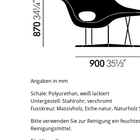
Richard Lampert
Ludwig Mies van der Rohe
Thonet
Marcel Breuer
USM Haller
Philippe Starck
Vitra
Verner Panton
... alle Hersteller A-Z
... alle Designer A-Z
Neu bei smow
Inspiration
Special Editions
Designklassiker
Angaben in mm
Frauen im Design
Schale: Polyurethan, weiß lackiert
Bauhaus Design
Untergestell: Stahlrohr, verchromt
Midcentury Design
Fusskreuz: Massivholz, Eiche natur, Naturholz 
Skandinavisches De
Bitte verwenden Sie zur Reinigung ein feuchte
Italienisches Design
Reinigungsmittel.
Nachhaltiges Desig
Natürliche Material