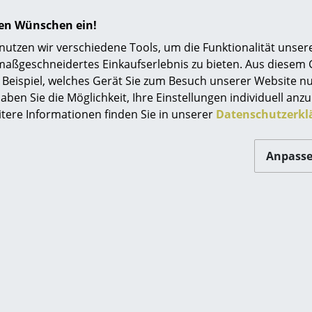
Eames Collection
Einrichtungsberatung
hren Wünschen ein!
Bitte klicken Sie auf das Bild, um detaillierte
Referenzen
Informationen zu erhalten (ca. 0,1 MB).
tzen wir verschiedene Tools, um die Funktionalität unsere
maßgeschneidertes Einkaufserlebnis zu bieten. Aus diesem
smow Kompass
Beispiel, welches Gerät Sie zum Besuch unserer Website nu
aben Sie die Möglichkeit, Ihre Einstellungen individuell anzu
itere Informationen finden Sie in unserer
Datenschutzerkl
Anpass
Designstory